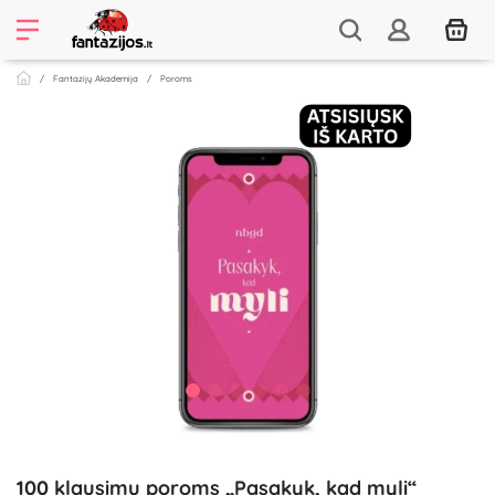
Fantazijų Akademija
Poroms
100 klausimų poroms „Pasakyk, kad myli“