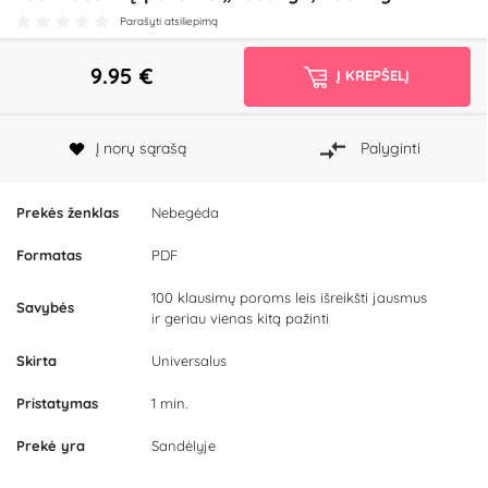
Parašyti atsiliepimą
9.95
€
Į KREPŠELĮ
Į norų sąrašą
Palyginti
Prekės ženklas
Nebegėda
Formatas
PDF
100 klausimų poroms leis išreikšti jausmus
Savybės
ir geriau vienas kitą pažinti
Skirta
Universalus
Pristatymas
1 min.
Prekė yra
Sandėlyje