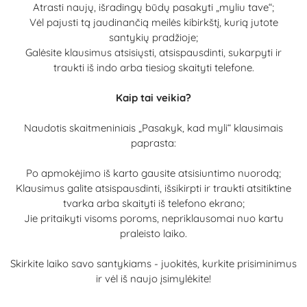
Atrasti naujų, išradingų būdų pasakyti „myliu tave“;
Vėl pajusti tą jaudinančią meilės kibirkštį, kurią jutote
santykių pradžioje;
Galėsite klausimus atsisiųsti, atsispausdinti, sukarpyti ir
traukti iš indo arba tiesiog skaityti telefone.
Kaip tai veikia?
Naudotis skaitmeniniais „Pasakyk, kad myli“ klausimais
paprasta:
Po apmokėjimo iš karto gausite atsisiuntimo nuorodą;
Klausimus galite atsispausdinti, išsikirpti ir traukti atsitiktine
tvarka arba skaityti iš telefono ekrano;
Jie pritaikyti visoms poroms, nepriklausomai nuo kartu
praleisto laiko.
Skirkite laiko savo santykiams - juokitės, kurkite prisiminimus
ir vėl iš naujo įsimylėkite!