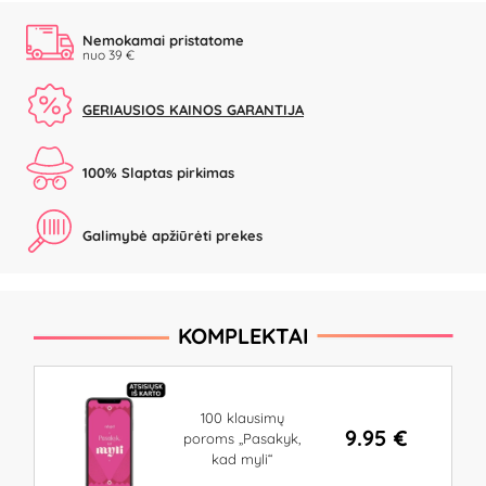
Nemokamai pristatome
nuo 39 €
GERIAUSIOS KAINOS GARANTIJA
100% Slaptas pirkimas
Galimybė apžiūrėti prekes
KOMPLEKTAI
100 klausimų
9.95 €
poroms „Pasakyk,
kad myli“