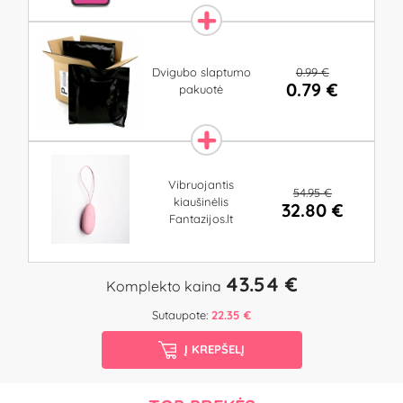
0.99 €
Dvigubo slaptumo
0.79 €
pakuotė
Vibruojantis
54.95 €
kiaušinėlis
32.80 €
Fantazijos.lt
43.54 €
Komplekto kaina
Sutaupote:
22.35 €
Į KREPŠELĮ