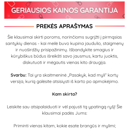
PREKĖS APRAŠYMAS
Šie klausimai skirti poroms, norinčioms sugrįžti į pirmąsias
santykių dienas - kai meilė buvo kupina jaudulio, staigmenų
ir nuoširdžių prisipažinimų. Išbandykite smagius ir
kūrybiškus būdus išreikšti savo jausmus, kartu juoktis,
diskutuoti ir mėgautis vienas kito draugija.
Svarbu:
Tai yra skaitmeninė „Pasakyk, kad myli“ kortų
versija, kurią galėsite atsisiųsti iš karto po apmokėjimo.
Kam skirta?
Leiskite sau atsipalaiduoti ir vėl pajusti tą ypatingą ryšį! Šie
klausimai padės Jums:
Priminti vienas kitam, kokie esate brangūs ir mylimi;