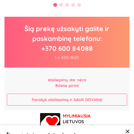
Šią prekę užsakyti galite ir
paskambinę telefonu:
+370 600 84088
I-V 8:00-18:00
Atsiliepimų dar nėra
Būkite pirmi!
Parašyk atsiliepimą ir GAUK DOVANĄ!
MYLIMIAUSIA
LIETUVOS
ELEKTRONINĖ
×
PARDUOTUVĖ