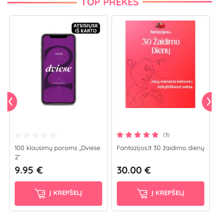
TOP PREKĖS
(3)
100 klausimų poroms „Dviese
Fantazijos.lt 30 žaidimo dienų
2“
9.95 €
30.00 €
Į KREPŠELĮ
Į KREPŠELĮ