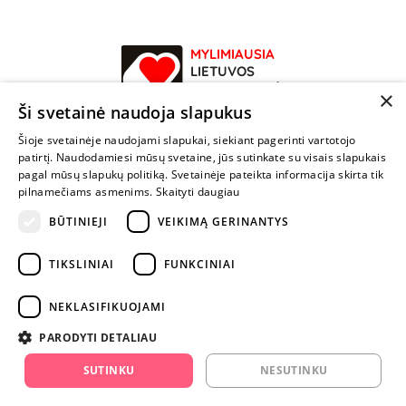
MYLIMIAUSIA
LIETUVOS
ELEKTRONINĖ
×
PARDUOTUVĖ
Ši svetainė naudoja slapukus
Šioje svetainėje naudojami slapukai, siekiant pagerinti vartotojo
NENUSTOK
patirtį. Naudodamiesi mūsų svetaine, jūs sutinkate su visais slapukais
ŽAISTI
pagal mūsų slapukų politiką. Svetainėje pateikta informacija skirta tik
pilnamečiams asmenims.
Skaityti daugiau
+370 600 84088
BŪTINIEJI
VEIKIMĄ GERINANTYS
info@fantazijos.lt
TIKSLINIAI
FUNKCINIAI
P. Lukšio g. 2, Vilnius ("Sigma" teritorija)
NEKLASIFIKUOJAMI
facebook.com/Fantazijos.lt
PARODYTI DETALIAU
instagram.com/fantazijos.lt
SUTINKU
NESUTINKU
Karjera