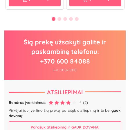
Šią prekę užsakyti galite ir
paskambinę telefonu:
+370 600 84088
I-V 8:00-18:00
ATSILIEPIMAI
Bendras įvertinimas:
4
(2)
Pirkėjai jau įvertino šią prekę, parašyk atsiliepimą ir tu bei
gauk
dovanų
!
Parašyk atsiliepimą ir GAUK DOVANĄ!