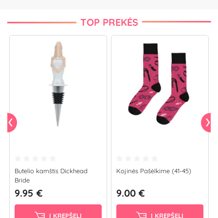
TOP PREKĖS
Butelio kamštis Dickhead
Kojinės Pašėlkime (41-45)
Bride
9.95 €
9.00 €
Į KREPŠELĮ
Į KREPŠELĮ