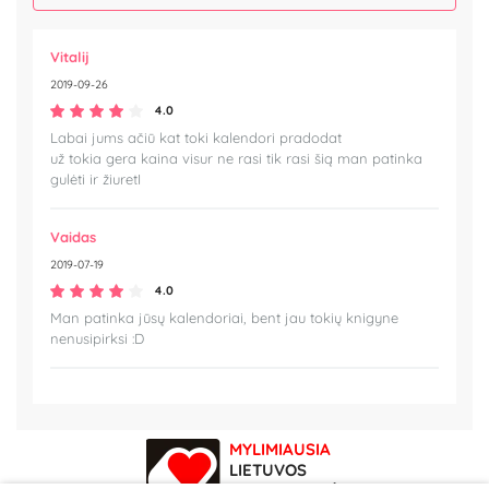
Vitalij
2019-09-26
4.0
Labai jums ačiū kat toki kalendori pradodat
už tokia gera kaina visur ne rasi tik rasi šią man patinka
gulėti ir žiuretI
Vaidas
2019-07-19
4.0
Man patinka jūsų kalendoriai, bent jau tokių knigyne
nenusipirksi :D
MYLIMIAUSIA
LIETUVOS