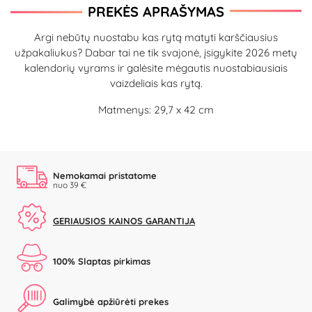
PREKĖS APRAŠYMAS
Argi nebūtų nuostabu kas rytą matyti karščiausius
užpakaliukus? Dabar tai ne tik svajonė, įsigykite 2026 metų
kalendorių vyrams ir galėsite mėgautis nuostabiausiais
vaizdeliais kas rytą.
Matmenys: 29,7 x 42 cm
Nemokamai pristatome
nuo 39 €
GERIAUSIOS KAINOS GARANTIJA
100% Slaptas pirkimas
Galimybė apžiūrėti prekes