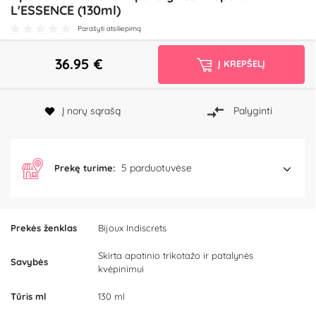
L'ESSENCE (130ml)
Parašyti atsiliepimą
36.95
€
Į KREPŠELĮ
Į norų sąrašą
Palyginti
5 parduotuvėse
Prekę turime:
Prekės ženklas
Bijoux Indiscrets
Skirta apatinio trikotažo ir patalynės
Savybės
kvėpinimui
Tūris ml
130 ml