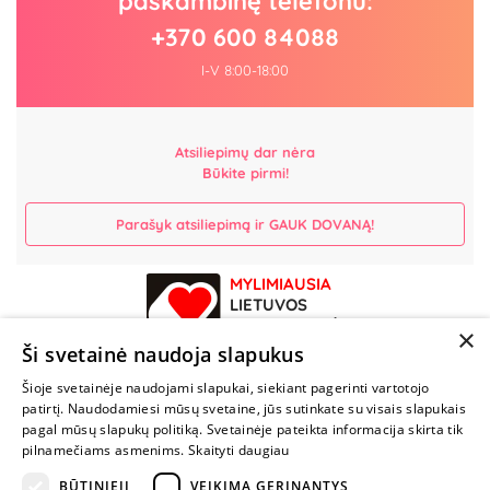
paskambinę telefonu:
+370 600 84088
I-V 8:00-18:00
Atsiliepimų dar nėra
Būkite pirmi!
Parašyk atsiliepimą ir GAUK DOVANĄ!
MYLIMIAUSIA
LIETUVOS
ELEKTRONINĖ
×
PARDUOTUVĖ
Ši svetainė naudoja slapukus
Šioje svetainėje naudojami slapukai, siekiant pagerinti vartotojo
NENUSTOK
patirtį. Naudodamiesi mūsų svetaine, jūs sutinkate su visais slapukais
ŽAISTI
pagal mūsų slapukų politiką. Svetainėje pateikta informacija skirta tik
pilnamečiams asmenims.
Skaityti daugiau
BŪTINIEJI
VEIKIMĄ GERINANTYS
+370 600 84088