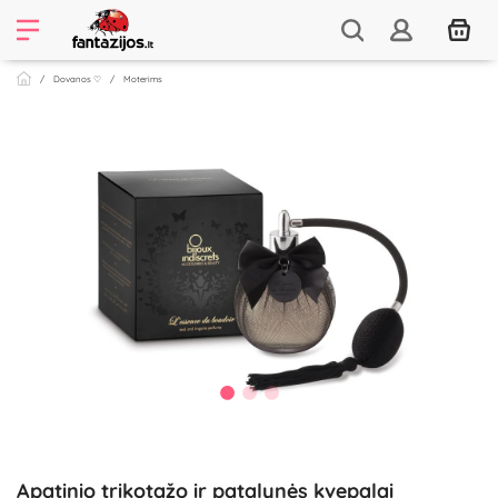
Dovanos ♡
Moterims
Apatinio trikotažo ir patalynės kvepalai