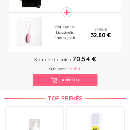
Vibruojantis
54.95 €
kiaušinėlis
32.80 €
Fantazijos.lt
70.54 €
Komplekto kaina
Sutaupote:
22.35 €
Į KREPŠELĮ
TOP PREKĖS