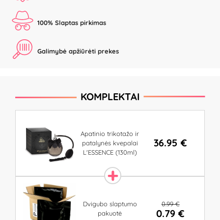
100% Slaptas pirkimas
Galimybė apžiūrėti prekes
KOMPLEKTAI
Apatinio trikotažo ir
36.95 €
patalynės kvepalai
L'ESSENCE (130ml)
0.99 €
Dvigubo slaptumo
0.79 €
pakuotė