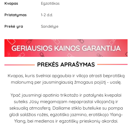
Kvapas
Egzotiškas
Pristatymas
1-2 d.d.
Prekė yra
Sandėlyje
PREKĖS APRAŠYMAS
Kvapas, kuris švelniai apgaubia ir vilioja atrasti beprotišką
malonumą per jausmingiausią žmogaus pojūtį - uoslę.
Ypač jausmingi apatinio trikotažo ir patalynės kvepalai
suteiks Jūsų miegamajam nepaprastai viliojančią ir
seksualią atmosferą. Dailiame stiklo buteliuke su pompa
glūdi saldžios rožės, egzotiško jazmino, erotiškojo Ylang-
Ylang, bei medienos ir egzotiškų prieskonių akordai.