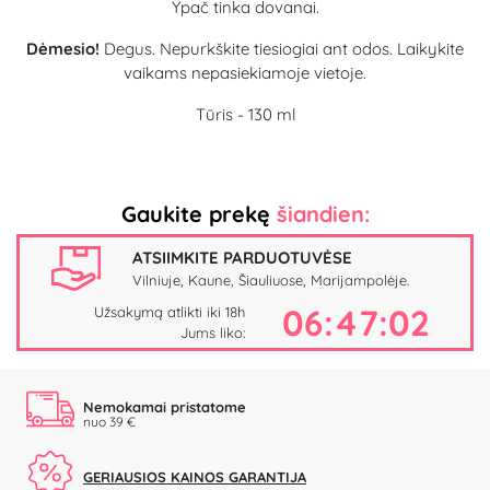
Ypač tinka dovanai.
Dėmesio!
Degus. Nepurkškite tiesiogiai ant odos. Laikykite
vaikams nepasiekiamoje vietoje.
Tūris - 130 ml
Gaukite prekę
šiandien:
ATSIIMKITE PARDUOTUVĖSE
Vilniuje, Kaune, Šiauliuose, Marijampolėje.
06:47:01
Užsakymą atlikti iki 18h
Jums liko:
Nemokamai pristatome
nuo 39 €
GERIAUSIOS KAINOS GARANTIJA