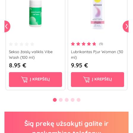
(5)
Sekso žaislų valiklis Vibe
Lubrikantas Pjur Woman (30
Wash (100 ml)
ml)
8.95 €
9.95 €
Į KREPŠELĮ
Į KREPŠELĮ
Šią prekę užsakyti galite ir