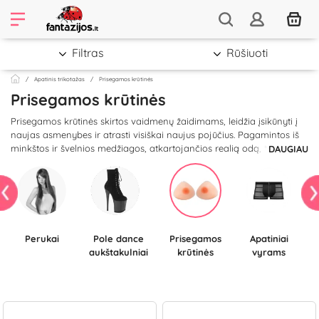
Filtras
Rūšiuoti
Apatinis trikotažas
Prisegamos krūtinės
Prisegamos krūtinės
Prisegamos krūtinės skirtos vaidmenų žaidimams, leidžia įsikūnyti į
naujas asmenybes ir atrasti visiškai naujus pojūčius. Pagamintos iš
minkštos ir švelnios medžiagos, atkartojančios realią odą, todėl
DAUGIAU
jausitės taip, lyg iš tiesų turėtumėte krūtis. Puoštos standžiais
speneliais ir rausvomis areolėmis, gali būti liemenėlės tipo arba
įdedamos į liemenėlę. Įvairių dydžių, dėl to galėsite išsirinkti Jums
tinkamiausią. Tinkamos dėvėti tiek vyrams, tiek mažą krūtinę
turinčioms moterims. Nepastebimai dėvimos po drabužiais, todėl
lengvai įsijausite į vaidmenį.
Perukai
Pole dance
Prisegamos
Apatiniai
aukštakulniai
krūtinės
vyrams