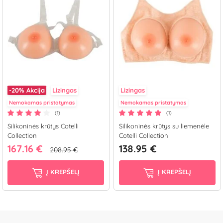
-20%
Akcija
Lizingas
Lizingas
Nemokamas pristatymas
Nemokamas pristatymas
(1)
(1)
Silikoninės krūtys Cotelli
Silikoninės krūtys su liemenėle
Collection
Cotelli Collection
167.16 €
138.95 €
208.95 €
Į KREPŠELĮ
Į KREPŠELĮ