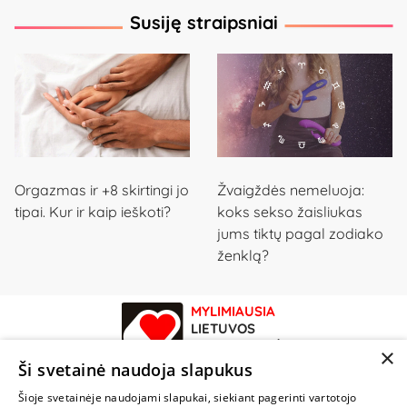
Susiję straipsniai
Orgazmas ir +8 skirtingi jo
Žvaigždės nemeluoja:
tipai. Kur ir kaip ieškoti?
koks sekso žaisliukas
jums tiktų pagal zodiako
ženklą?
MYLIMIAUSIA
LIETUVOS
ELEKTRONINĖ
×
PARDUOTUVĖ
Ši svetainė naudoja slapukus
Šioje svetainėje naudojami slapukai, siekiant pagerinti vartotojo