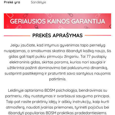
Prekė yra
Sandėlyje
PREKĖS APRAŠYMAS
Jeigu jaučiate, kad intymus gyvenimas tapo pernelyg
nuspėjamas, o smalsumas skatina išbandyti kažką naujo, šis
gidas gali tapti puikiu pirmuoju žingsniu. Tai 77 puslapių
elektroninis gidas, skirtas poroms, kurios nori saugiai ir
užtikrintai pažinti dominavimo bei paklusnumo dinamiką,
sustiprinti pasitikėjimą ir praturtinti savo santykius naujomis
patirtimis.
Leidinyje aptariama BDSM psichologija, bendravimas su
partneriu, ribų nustatymas ir svarbiausi saugumo principai.
Taip pat rasite praktinių idėjų ir aiškių instrukcijų, kaip kurti
atmosferą, naudoti įvairias priemones, tyrinėti pojūčius bei
išbandyti populiarias BDSM praktikas pradedantiesiems.