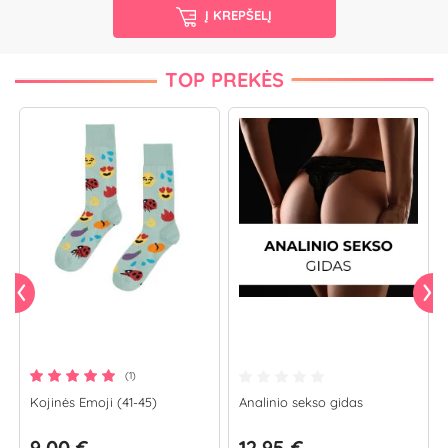
Į KREPŠELĮ
TOP PREKĖS
(1)
Kojinės Emoji (41-45)
Analinio sekso gidas
9.00 €
12.95 €