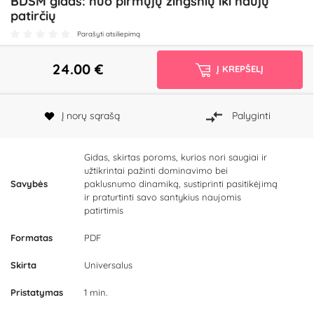
BDSM gidas: nuo pirmųjų žingsnių iki naujų
patirčių
Parašyti atsiliepimą
24.00
€
Į KREPŠELĮ
Į norų sąrašą
Palyginti
Gidas, skirtas poroms, kurios nori saugiai ir
užtikrintai pažinti dominavimo bei
Savybės
paklusnumo dinamiką, sustiprinti pasitikėjimą
ir praturtinti savo santykius naujomis
patirtimis
Formatas
PDF
Skirta
Universalus
Pristatymas
1 min.