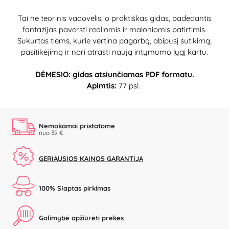
Tai ne teorinis vadovėlis, o praktiškas gidas, padedantis
fantazijas paversti realiomis ir maloniomis patirtimis.
Sukurtas tiems, kurie vertina pagarbą, abipusį sutikimą,
pasitikėjimą ir nori atrasti naują intymumo lygį kartu.
DĖMESIO: gidas atsiunčiamas PDF formatu.
Apimtis:
77 psl.
Nemokamai pristatome
nuo 39 €
GERIAUSIOS KAINOS GARANTIJA
100% Slaptas pirkimas
Galimybė apžiūrėti prekes