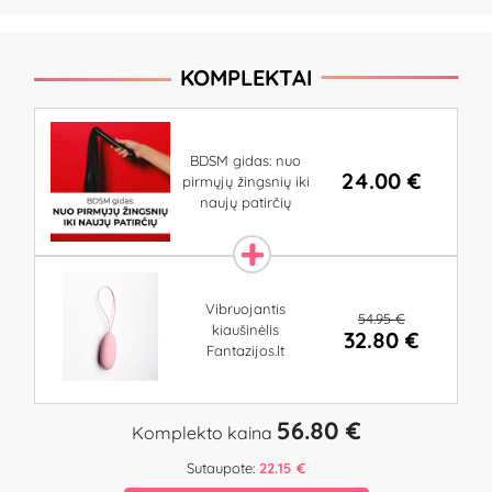
KOMPLEKTAI
BDSM gidas: nuo
24.00 €
pirmųjų žingsnių iki
naujų patirčių
Vibruojantis
54.95 €
kiaušinėlis
32.80 €
Fantazijos.lt
56.80 €
Komplekto kaina
Sutaupote:
22.15 €