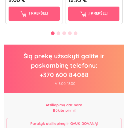
Į KREPŠELĮ
Į KREPŠELĮ
Šią prekę užsakyti galite ir
paskambinę telefonu:
+370 600 84088
I-V 8:00-18:00
Atsiliepimų dar nėra
Būkite pirmi!
Parašyk atsiliepimą ir GAUK DOVANĄ!