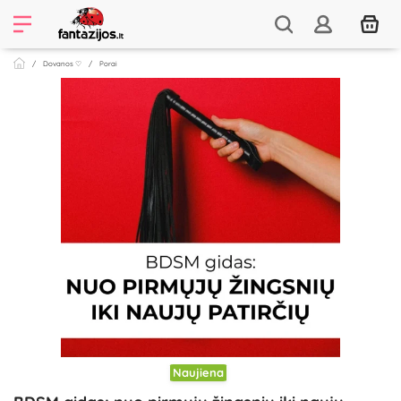
Dovanos ♡
Porai
Naujiena