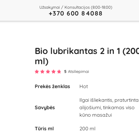
Užsakymai / Konsultacijos (8:00-18:00)
+370 600 84088
Bio lubrikantas 2 in 1 (20
ml)
5
Atsiliepimai
Prekės ženklas
Hot
Ilgai išliekantis, praturtint
Savybės
alijošiumi, tinkamas viso
kūno masažui
Tūris ml
200 ml