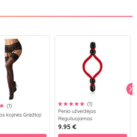
(1)
(1)
Penio užveržėjas
s kojinės Griežtoji
Reguliuojamas
9.95 €