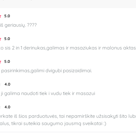
5.0
iš geriausių. ????
5.0
o sis 2 in 1 derinukas,galimas ir masaziukas ir malonus aktas
5.0
pasirinkimas,galimi dvigubi pasizaidimai.
4.0
 ji galima naudoti tiek i vudu tiek ir masazui
4.0
perkate iš šios parduotuvės, tai nepamirškite užsisakyti šito lub
alus, tikrai suteikia saugumo jausmą sveikatai :)