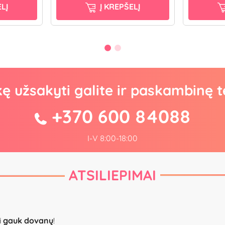
LĮ
Į KREPŠELĮ
kę užsakyti galite ir paskambinę t
+370 600 84088
I-V 8:00-18:00
ATSILIEPIMAI
i
gauk dovanų
!