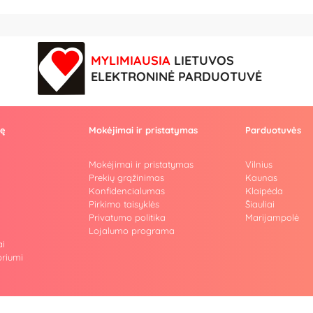
MYLIMIAUSIA
LIETUVOS
ELEKTRONINĖ PARDUOTUVĖ
vę
Mokėjimai ir pristatymas
Parduotuvės
Mokėjimai ir pristatymas
Vilnius
Prekių grąžinimas
Kaunas
Konfidencialumas
Klaipėda
Pirkimo taisyklės
Šiauliai
Privatumo politika
Marijampolė
i
Lojalumo programa
ai
riumi