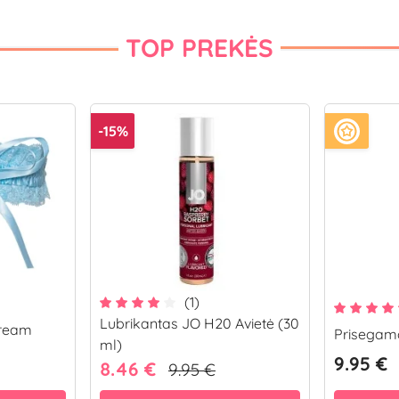
TOP PREKĖS
-15%
(1)
Lubrikantas JO H20 Avietė (30
Dream
Prisegamo
ml)
9.95 €
8.46 €
9.95 €