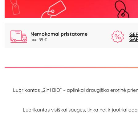
Nemokamai pristatome
GER
GA
nuo 39 €
Lubrikantas „2in1 BIO“ – aplinkai draugiška erotinė pri
Lubrikantas visiškai saugus, tinka net ir jautriai od