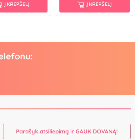
Į KREPŠELĮ
Į KREPŠELĮ
elefonu:
Parašyk atsiliepimą ir GAUK DOVANĄ!