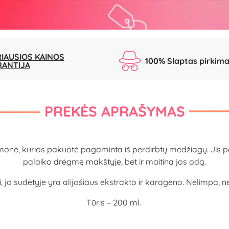
IAUSIOS KAINOS
100% Slaptas pirkim
RANTIJA
PREKĖS APRAŠYMAS
emonė, kurios pakuotė pagaminta iš perdirbtų medžiagų. Jis pat
palaiko drėgmę makštyje, bet ir maitina jos odą.
ai, jo sudėtyje yra alijošiaus ekstrakto ir karageno. Nelimpa, n
Tūris – 200 ml.