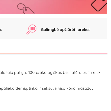
as
Galimybė apžiūrėti prekes
s taip pat yra 100 % ekologiškas bei natūralus ir ne tik
epalieka dėmių, tinka ir seksui, ir viso kūno masažui.