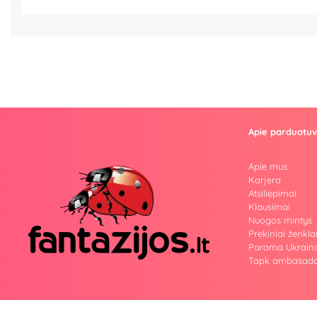
Apie parduotu
Apie mus
Karjera
Atsiliepimai
Klausimai
Nuogos mintys
Prekiniai ženkla
Parama Ukrain
Tapk ambasado