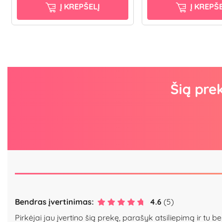
Į KREPŠELĮ
Į KREPŠE
Šią pre
Bendras įvertinimas:
4.6
(5)
Pirkėjai jau įvertino šią prekę, parašyk atsiliepimą ir tu be