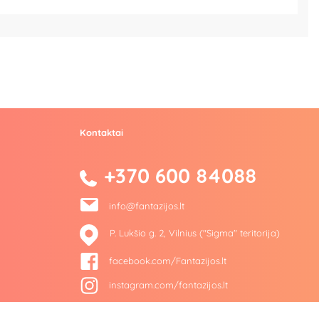
Kontaktai
+370 600 84088
info@fantazijos.lt
P. Lukšio g. 2, Vilnius ("Sigma" teritorija)
facebook.com/Fantazijos.lt
instagram.com/fantazijos.lt