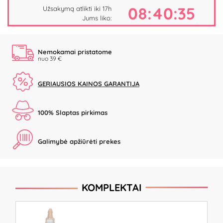
08:40:34
Užsakymą atlikti iki 17h
Jums liko:
Nemokamai pristatome
nuo 39 €
GERIAUSIOS KAINOS GARANTIJA
100% Slaptas pirkimas
Galimybė apžiūrėti prekes
KOMPLEKTAI