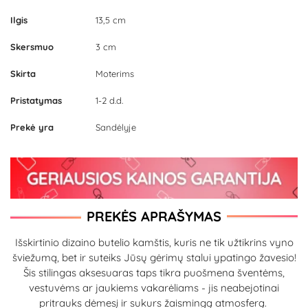
Ilgis
13,5 cm
Skersmuo
3 cm
Skirta
Moterims
Pristatymas
1-2 d.d.
Prekė yra
Sandėlyje
PREKĖS APRAŠYMAS
Išskirtinio dizaino butelio kamštis, kuris ne tik užtikrins vyno
šviežumą, bet ir suteiks Jūsų gėrimų stalui ypatingo žavesio!
Šis stilingas aksesuaras taps tikra puošmena šventėms,
vestuvėms ar jaukiems vakarėliams - jis neabejotinai
pritrauks dėmesį ir sukurs žaismingą atmosferą.