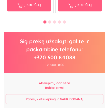
Į KREPŠELĮ
Į KREPŠELĮ
Šią prekę užsakyti galite ir
paskambinę telefonu:
+370 600 84088
I-V 8:00-18:00
Atsiliepimų dar nėra
Būkite pirmi!
Parašyk atsiliepimą ir GAUK DOVANĄ!