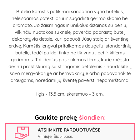
Butelio kamštis patikimai sandarina vyno butelius,
neleisdamas patekti orui ir sugadinti gėrimo skonio bei
aromato. Jo žaismingas ir unikalus dizainas su peniu,
vilkinčiu nuotakos suknelę, paverčia paprastą butelį
dekoratyvia detale, kuri papuoš Jūsų stalą ar šventinę
erdvę. Kamštis lengvai pritaikomas daugeliui standartinių
butelių, todėl puikiai tinka ne tik vynui, bet ir kitiems
gėrimams. Tai idealus pasirinkimas tiems, kurie mėgsta
derinti praktiškumą su stilingomis detalėmis - naudokite jį
savo mergvakaryje ar bernvakaryje arba padovanokite
draugams, norėdami jų šventę paversti nepamirštama.
Ilgis - 13,5 cm, skersmuo - 3 cm.
Gaukite prekę
šiandien:
ATSIIMKITE PARDUOTUVĖSE
Vilniuje, Šiauliuose.