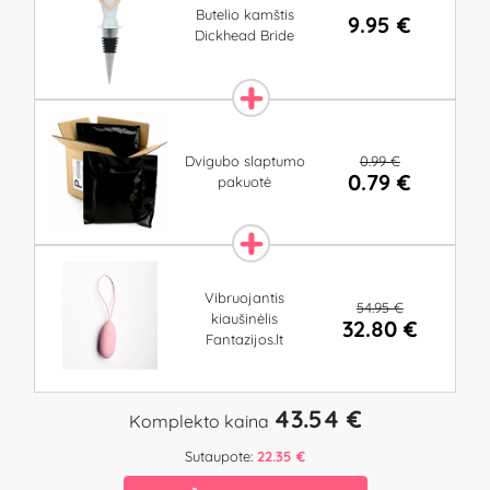
Butelio kamštis
9.95 €
Dickhead Bride
0.99 €
Dvigubo slaptumo
0.79 €
pakuotė
Vibruojantis
54.95 €
kiaušinėlis
32.80 €
Fantazijos.lt
43.54 €
Komplekto kaina
Sutaupote:
22.35 €