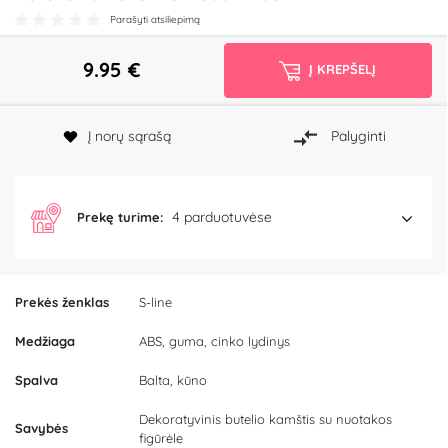
Parašyti atsiliepimą
9.95
€
Į KREPŠELĮ
Į norų sąrašą
Palyginti
4 parduotuvėse
Prekę turime:
Prekės ženklas
S-line
Medžiaga
ABS, guma, cinko lydinys
Spalva
Balta, kūno
Dekoratyvinis butelio kamštis su nuotakos
Savybės
figūrėle