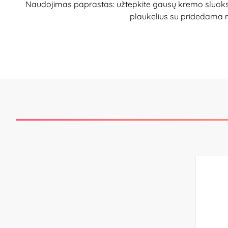
Naudojimas paprastas: užtepkite gausų kremo sluoksnį a
plaukelius su pridedama m