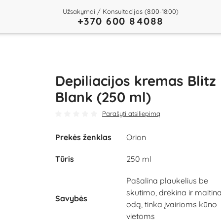
Užsakymai / Konsultacijos (8:00-18:00)
+370 600 84088
Depiliacijos kremas Blitz
Blank (250 ml)
Parašyti atsiliepimą
Prekės ženklas
Orion
Tūris
250 ml
Pašalina plaukelius be
skutimo, drėkina ir maitin
Savybės
odą, tinka įvairioms kūno
vietoms