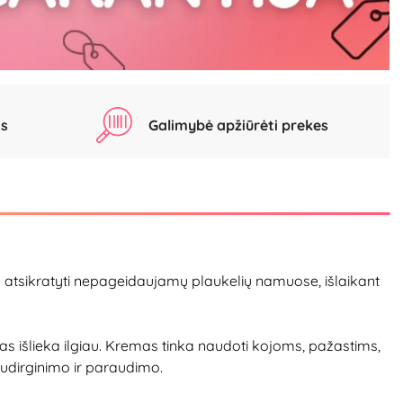
as
Galimybė apžiūrėti prekes
das atsikratyti nepageidaujamų plaukelių namuose, išlaikant
tatas išlieka ilgiau. Kremas tinka naudoti kojoms, pažastims,
sudirginimo ir paraudimo.