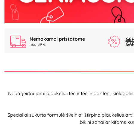
Nemokamai pristatome
GER
GA
nuo 39 €
Nepageidaujami plaukeliai ten ir ten, ir dar ten.. kiek ga
Specialiai sukurta formulė švelniai ištirpina plaukelius art
bikini zonai ar kitoms k