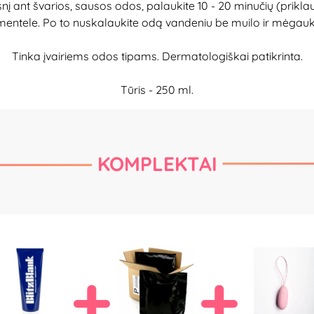
nt švarios, sausos odos, palaukite 10 - 20 minučių (priklauso
entele. Po to nuskalaukite odą vandeniu be muilo ir mėgauki
Tinka įvairiems odos tipams. Dermatologiškai patikrinta.
Tūris - 250 ml.
KOMPLEKTAI