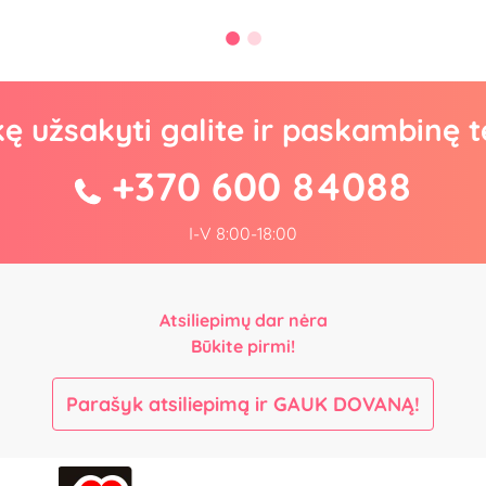
kę užsakyti galite ir paskambinę t
+370 600 84088
I-V 8:00-18:00
Atsiliepimų dar nėra
Būkite pirmi!
Parašyk atsiliepimą ir GAUK DOVANĄ!