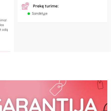
Prekę turime:
Sandėlyje
lima!
das
nt odą