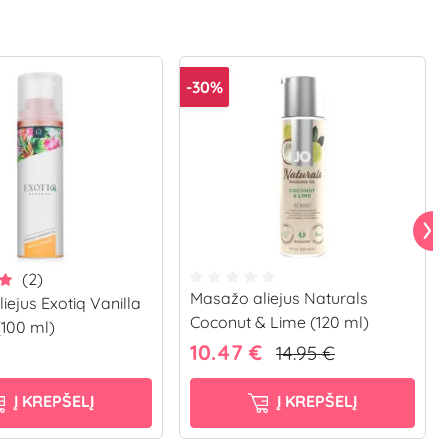
-30%
(2)
Masažo aliejus Naturals
iejus Exotiq Vanilla
Coconut & Lime (120 ml)
100 ml)
10.47 €
14.95 €
Į KREPŠELĮ
Į KREPŠELĮ