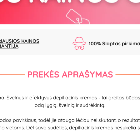
IAUSIOS KAINOS
100% Slaptas pirkim
RANTIJA
PREKĖS APRAŠYMAS
lima! Švelnus ir efektyvus depiliacinis kremas - tai greitas bū
odą lygią, švelnią ir sudrėkintą.
i odos paviršiaus, todėl jie atauga lėčiau nei skutant, o rezul
ūno vietoms. Dėl savo sudėties, depiliacinis kremas nesukelia 