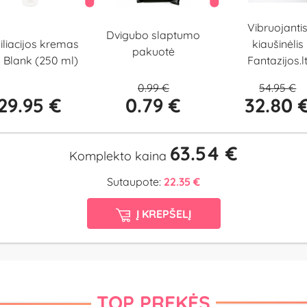
Vibruojanti
Dvigubo slaptumo
iliacijos kremas
kiaušinėlis
pakuotė
z Blank (250 ml)
Fantazijos.l
0.99 €
54.95 €
29.95 €
0.79 €
32.80 
63.54 €
Komplekto kaina
Sutaupote:
22.35 €
Į KREPŠELĮ
TOP PREKĖS