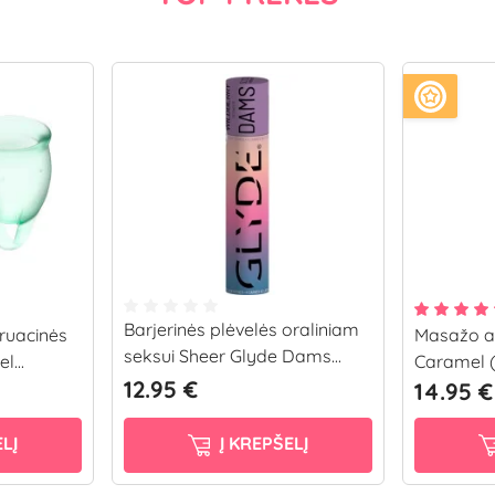
Barjerinės plėvelės oraliniam
truacinės
Masažo al
seksui Sheer Glyde Dams...
l...
Caramel (
12.95 €
14.95 €
LĮ
Į KREPŠELĮ