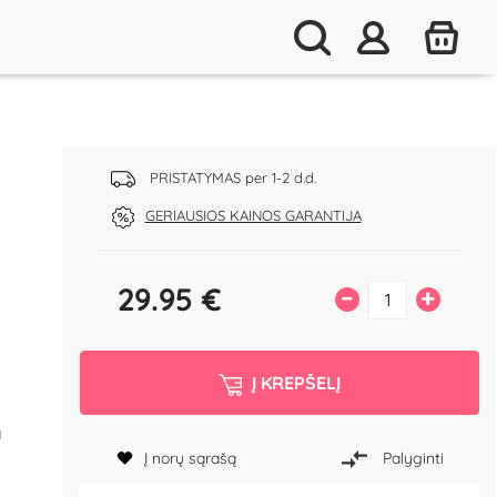
PRISTATYMAS per 1-2 d.d.
GERIAUSIOS KAINOS GARANTIJA
29.95
€
–
+
Į KREPŠELĮ
a
Į norų sąrašą
Palyginti