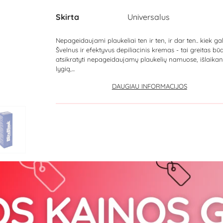
Skirta
Universalus
Nepageidaujami plaukeliai ten ir ten, ir dar ten.. kiek ga
Švelnus ir efektyvus depiliacinis kremas - tai greitas bū
atsikratyti nepageidaujamų plaukelių namuose, išlaika
lygią,...
DAUGIAU INFORMACIJOS