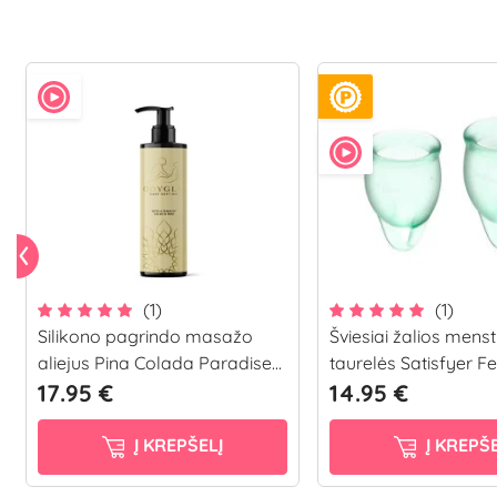
(1)
(1)
Silikono pagrindo masažo
Šviesiai žalios mens
aliejus Pina Colada Paradise...
taurelės Satisfyer Fee
17.95 €
14.95 €
Į KREPŠELĮ
Į KREPŠE