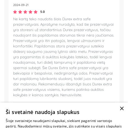
2024-09-21
5.0
Ne kartą teko naudotis šiais Durex extra safe
prezervatyvais. Aprašyme nurodyta, kad šie prezervatyvai
yra storesni už standartinius Durex prezervatyvus, tačiau
naudojant šis papildomas storumas tikrai nėra jaučiamas.
Prezervatyvai yra itin patogūs, lengvai užmaunami ir
komfortiški. Papildomas storis prezervatyvui suteikia
didesnį saugumo jausmą lytinio akto metu. Prezervatyvas
yra pagamintas iš aukštos kokybės latekso, todėl lengvai
naudojamas, turi didelį tamprumą ir papildoma vietą
spermai subėgti. Šie Durex Extra safe prezervatyvai yra
bekvapiai ir bespalviai, nedirginantys odos. Prezervatyvai
turi papildomą lubrikanto sluoksnį, todėl juos naudoti yra
dar maloniau. Rekomenduoju išbandyti šiuos Durex extra
safe prezervatyvus visiems, kuriems patinka aukštos
kokybės ir kainos santykis. Nenusivilsite.
×
Ši svetainė naudoja slapukus
Šioje svetainėje naudojami slapukai, siekiant pagerinti vartotojo
MYLIMIAUSIA
patirtį. Naudodamiesi mūsų svetaine, jūs sutinkate su visais slapukais