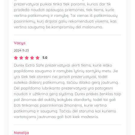
prezervatyvai puikiai tinka tiek poroms, kurios dar tik
pradeda naudoti apsaugos priemones, tiek tiems, kurie
vertina patikimumą ir ramybę. Tai vienas iš patikimiausių
pasirinkimų, kurį drąsiai galiu rekomenduoti visiems, kas
vertina saugumą be kompromisų dėl malonumo.
Vacys
2024-11-23
5.0
Durex Extra Safe prezervatyvai skirti tiems, kurie ieško
papildomo saugumo ir ramybės lytinių santykių metu. Jie
yra šiek tiek storesni nei įprasti prezervatyvai, todėl
suteikia didesnį patikimumą, tačiau išlaiko gerą jautrumą.
Dėl papildomo lubrikanto prezervatyvai yra patogesni
naudoti ir užtikrina gerą slydimą. Durex prekės ženklas taip
pat žinomas dėl aukštų kokybės standartų, todėl tai gali
būti tinkamas pasirinkimas žmonėms, kurie vertina
patikimumą ir saugumą. Tačiau dėl storumo kai kuriems
vartotojams jautrumas gali būti kiek mažesnis.
Natalija