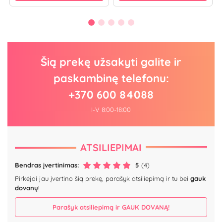
Šią prekę užsakyti galite ir
paskambinę telefonu:
+370 600 84088
I-V 8:00-18:00
ATSILIEPIMAI
Bendras įvertinimas:
5
(4)
Pirkėjai jau įvertino šią prekę, parašyk atsiliepimą ir tu bei
gauk
dovanų
!
Parašyk atsiliepimą ir GAUK DOVANĄ!