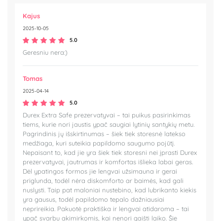
Kajus
2025-10-05
5.0
Geresniu nera:)
Tomas
2025-04-14
5.0
Durex Extra Safe prezervatyvai – tai puikus pasirinkimas
tiems, kurie nori jaustis ypač saugiai lytinių santykių metu.
Pagrindinis jų išskirtinumas – šiek tiek storesnė latekso
medžiaga, kuri suteikia papildomo saugumo pojūtį.
Nepaisant to, kad jie yra šiek tiek storesni nei įprasti Durex
prezervatyvai, jautrumas ir komfortas išlieka labai geras.
Dėl ypatingos formos jie lengvai užsimauna ir gerai
priglunda, todėl nėra diskomforto ar baimės, kad gali
nuslysti. Taip pat maloniai nustebino, kad lubrikanto kiekis
yra gausus, todėl papildomo tepalo dažniausiai
neprireikia. Pakuotė praktiška ir lengvai atidaroma – tai
ypač svarbu akimirkomis, kai nenori gaišti laiko. Šie