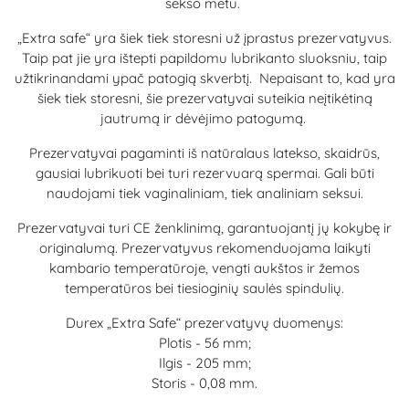
sekso metu.
„Extra safe“ yra šiek tiek storesni už įprastus prezervatyvus.
Taip pat jie yra ištepti papildomu lubrikanto sluoksniu, taip
užtikrinandami ypač patogią skverbtį. Nepaisant to, kad yra
šiek tiek storesni, šie prezervatyvai suteikia neįtikėtiną
jautrumą ir dėvėjimo patogumą.
Prezervatyvai pagaminti iš natūralaus latekso, skaidrūs,
gausiai lubrikuoti bei turi rezervuarą spermai. Gali būti
naudojami tiek vaginaliniam, tiek analiniam seksui.
Prezervatyvai turi CE ženklinimą, garantuojantį jų kokybę ir
originalumą. Prezervatyvus rekomenduojama laikyti
kambario temperatūroje, vengti aukštos ir žemos
temperatūros bei tiesioginių saulės spindulių.
Durex „Extra Safe“ prezervatyvų duomenys:
Plotis - 56 mm;
Ilgis - 205 mm;
Storis - 0,08 mm.