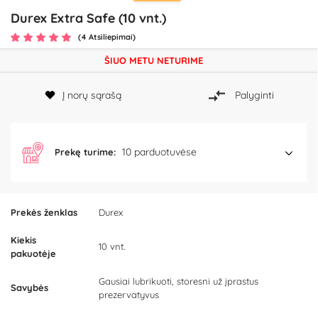
Durex Extra Safe (10 vnt.)
(4 Atsiliepimai)
ŠIUO METU NETURIME
Į norų sąrašą
Palyginti
10 parduotuvėse
Prekę turime:
Prekės ženklas
Durex
Kiekis
10 vnt.
pakuotėje
Gausiai lubrikuoti, storesni už įprastus
Savybės
prezervatyvus