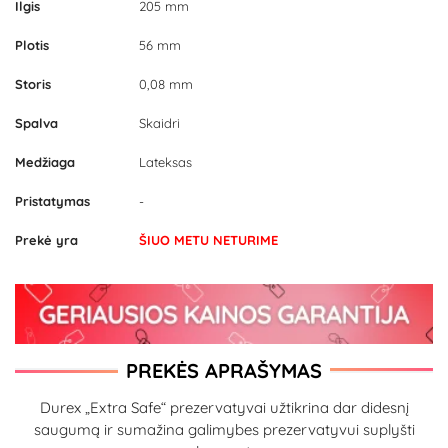
Ilgis
205 mm
Plotis
56 mm
Storis
0,08 mm
Spalva
Skaidri
Medžiaga
Lateksas
Pristatymas
-
Prekė yra
ŠIUO METU NETURIME
PREKĖS APRAŠYMAS
Durex „Extra Safe“ prezervatyvai užtikrina dar didesnį
saugumą ir sumažina galimybes prezervatyvui suplyšti