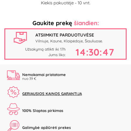
Kiekis pakuotėje - 10 vnt.
Gaukite prekę
šiandien:
ATSIIMKITE PARDUOTUVĖSE
Vilniuje, Kaune, Klaipėdoje, Šiauliuose.
14:30:47
Užsakymą atlikti iki 17h
Jums liko:
Nemokamai pristatome
nuo 39 €
GERIAUSIOS KAINOS GARANTIJA
100% Slaptas pirkimas
Galimybė apžiūrėti prekes