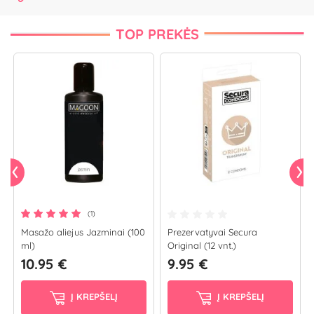
TOP PREKĖS
(1)
Masažo aliejus Jazminai (100
Prezervatyvai Secura
ml)
Original (12 vnt.)
10.95 €
9.95 €
Į KREPŠELĮ
Į KREPŠELĮ