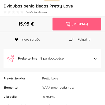
Dvigubas penio žiedas Pretty Love
Parašyti atsiliepimą
15.95
€
Į KREPŠELĮ
Į norų sąrašą
Palyginti
8 parduotuvėse
Prekę turime:
Prekės ženklas
Pretty Love
Elementai
1xAAA (nepridedamas)
Vibracija
10 režimų