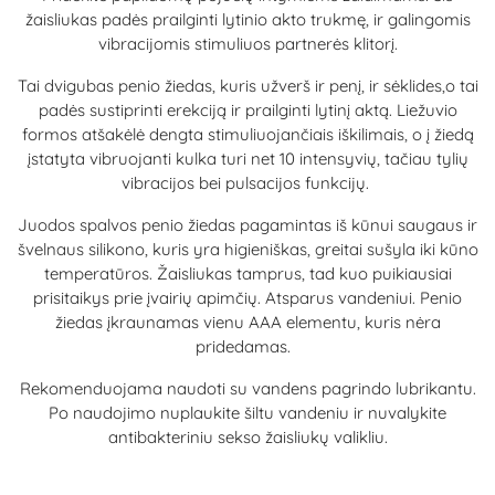
žaisliukas padės prailginti lytinio akto trukmę, ir galingomis
vibracijomis stimuliuos partnerės klitorį.
Tai dvigubas penio žiedas, kuris užverš ir penį, ir sėklides,o tai
padės sustiprinti erekciją ir prailginti lytinį aktą. Liežuvio
formos atšakėlė dengta stimuliuojančiais iškilimais, o į žiedą
įstatyta vibruojanti kulka turi net 10 intensyvių, tačiau tylių
vibracijos bei pulsacijos funkcijų.
Juodos spalvos penio žiedas pagamintas iš kūnui saugaus ir
švelnaus silikono, kuris yra higieniškas, greitai sušyla iki kūno
temperatūros. Žaisliukas tamprus, tad kuo puikiausiai
prisitaikys prie įvairių apimčių. Atsparus vandeniui. Penio
žiedas įkraunamas vienu AAA elementu, kuris nėra
pridedamas.
Rekomenduojama naudoti su vandens pagrindo lubrikantu.
Po naudojimo nuplaukite šiltu vandeniu ir nuvalykite
antibakteriniu sekso žaisliukų valikliu.