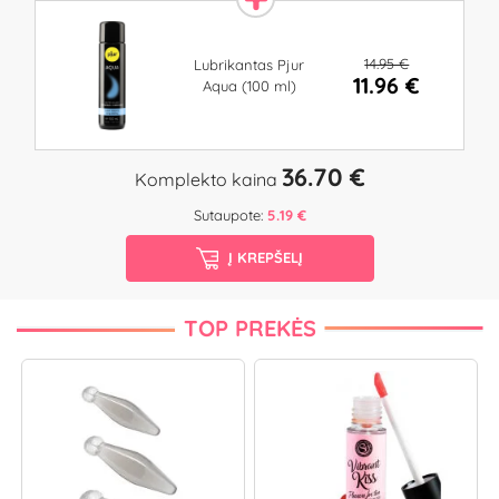
14.95 €
Lubrikantas Pjur
11.96 €
Aqua (100 ml)
36.70 €
Komplekto kaina
Sutaupote:
5.19 €
Į KREPŠELĮ
TOP PREKĖS