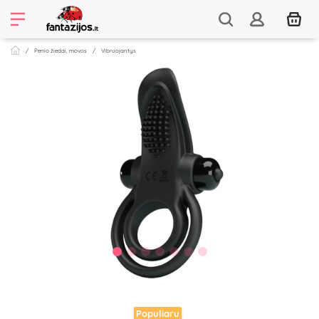
Penio žiedai, movos
Vibruojantys
Populiaru