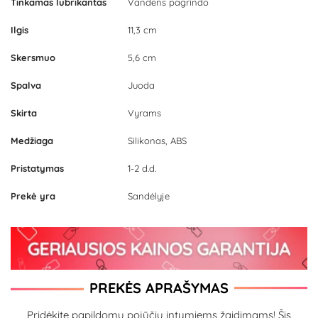
Tinkamas lubrikantas
Vandens pagrindo
Ilgis
11,3 cm
Skersmuo
5,6 cm
Spalva
Juoda
Skirta
Vyrams
Medžiaga
Silikonas, ABS
Pristatymas
1-2 d.d.
Prekė yra
Sandėlyje
PREKĖS APRAŠYMAS
Pridėkite papildomų pojūčių intymiems žaidimams! Šis