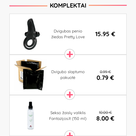
KOMPLEKTAI
Dvigubas penio
15.95 €
žiedas Pretty Love
0.99 €
Dvigubo slaptumo
0.79 €
pakuotė
10.00 €
Sekso žaislų valiklis
8.00 €
Fantazijos.lt (150 ml)