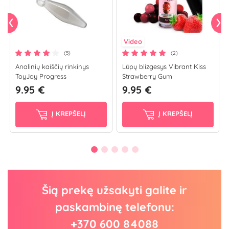
Video
(5)
(2)
Analinių kaiščių rinkinys
Lūpų blizgesys Vibrant Kiss
ToyJoy Progress
Strawberry Gum
9.95 €
9.95 €
Į KREPŠELĮ
Į KREPŠELĮ
Šią prekę užsakyti galite ir
paskambinę telefonu:
+370 600 84088