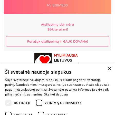
I-V 8:00-18:00
Atsiliepimų dar nėra
Būkite pirmi!
Parašyk atsiliepimą ir GAUK DOVANĄ!
MYLIMIAUSIA
LIETUVOS
ELEKTRONINĖ
×
PARDUOTUVĖ
Ši svetainė naudoja slapukus
Šioje svetainėje naudojami slapukai, siekiant pagerinti vartotojo
NENUSTOK
patirtį. Naudodamiesi mūsų svetaine, jūs sutinkate su visais slapukais
ŽAISTI
pagal mūsų slapukų politiką. Svetainėje pateikta informacija skirta tik
pilnamečiams asmenims.
Skaityti daugiau
BŪTINIEJI
VEIKIMĄ GERINANTYS
+370 600 84088
info@fantazijos.lt
TIKSLINIAI
FUNKCINIAI