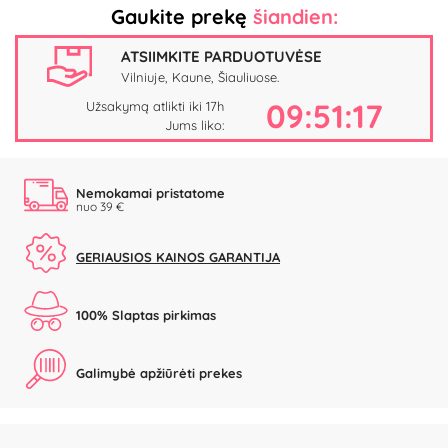
Gaukite prekę
šiandien:
ATSIIMKITE PARDUOTUVĖSE
Vilniuje, Kaune, Šiauliuose.
09:51:16
Užsakymą atlikti iki 17h
Jums liko:
Nemokamai pristatome
nuo 39 €
GERIAUSIOS KAINOS GARANTIJA
100% Slaptas pirkimas
Galimybė apžiūrėti prekes