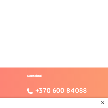
Kontaktai
+370 600 84088
info@fantazijos.lt
×