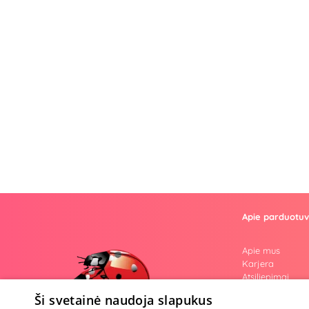
Apie parduotu
Apie mus
Karjera
Atsiliepimai
Klausimai
Ši svetainė naudoja slapukus
Nuogos mintys