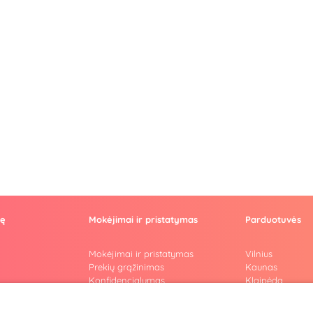
vę
Mokėjimai ir pristatymas
Parduotuvės
Mokėjimai ir pristatymas
Vilnius
Prekių grąžinimas
Kaunas
Konfidencialumas
Klaipėda
Pirkimo taisyklės
Šiauliai
Privatumo politika
Marijampolė