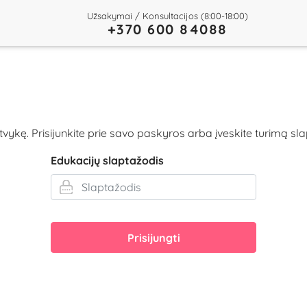
Užsakymai / Konsultacijos (8:00-18:00)
+370 600 84088
atvykę. Prisijunkite prie savo paskyros arba įveskite turimą sla
Edukacijų slaptažodis
Prisijungti