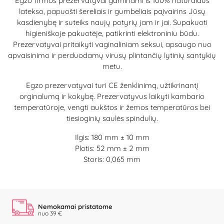
Egzo firmos prezervatyvai gaminami iš 100% natūralaus
latekso, papuošti šereliais ir gumbeliais paįvairins Jūsų
kasdienybę ir suteiks naujų potyrių jam ir jai. Supakuoti
higieniškoje pakuotėje, patikrinti elektroniniu būdu.
Prezervatyvai pritaikyti vaginaliniam seksui, apsaugo nuo
apvaisinimo ir perduodamų virusų plintančių lytinių santykių
metu.
Egzo prezervatyvai turi CE ženklinimą, užtikrinantį
orginalumą ir kokybę. Prezervatyvus laikyti kambario
temperatūroje, vengti aukštos ir žemos temperatūros bei
tiesioginių saulės spindulių.
Ilgis: 180 mm ± 10 mm
Plotis: 52 mm ± 2 mm
Storis: 0,065 mm
Nemokamai pristatome
nuo 39 €