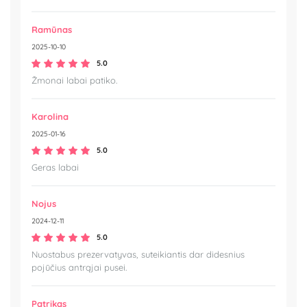
Ramūnas
2025-10-10
5.0
Žmonai labai patiko.
Karolina
2025-01-16
5.0
Geras labai
Nojus
2024-12-11
5.0
Nuostabus prezervatyvas, suteikiantis dar didesnius
pojūčius antrąjai pusei.
Patrikas