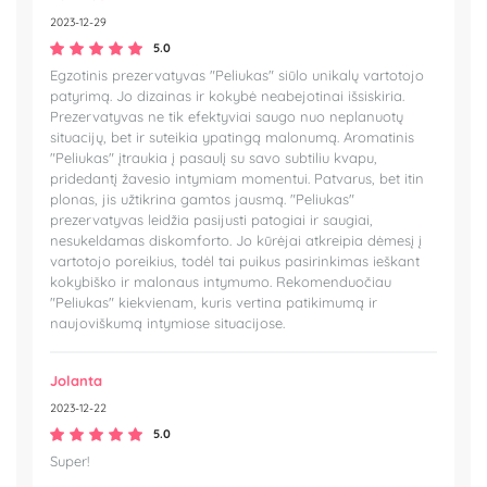
2023-12-29
5.0
Egzotinis prezervatyvas "Peliukas" siūlo unikalų vartotojo
patyrimą. Jo dizainas ir kokybė neabejotinai išsiskiria.
Prezervatyvas ne tik efektyviai saugo nuo neplanuotų
situacijų, bet ir suteikia ypatingą malonumą. Aromatinis
"Peliukas" įtraukia į pasaulį su savo subtiliu kvapu,
pridedantį žavesio intymiam momentui. Patvarus, bet itin
plonas, jis užtikrina gamtos jausmą. "Peliukas"
prezervatyvas leidžia pasijusti patogiai ir saugiai,
nesukeldamas diskomforto. Jo kūrėjai atkreipia dėmesį į
vartotojo poreikius, todėl tai puikus pasirinkimas ieškant
kokybiško ir malonaus intymumo. Rekomenduočiau
"Peliukas" kiekvienam, kuris vertina patikimumą ir
naujoviškumą intymiose situacijose.
Jolanta
2023-12-22
5.0
Super!