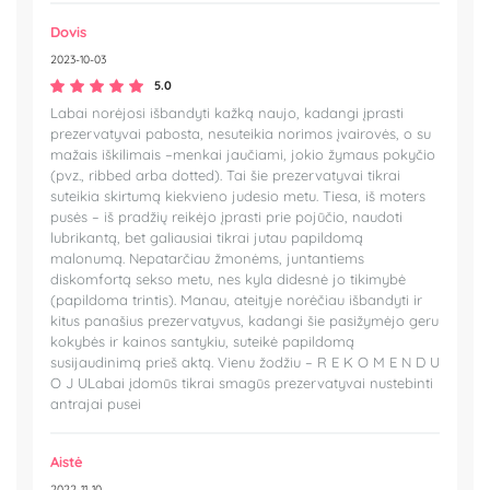
Dovis
2023-10-03
5.0
Labai norėjosi išbandyti kažką naujo, kadangi įprasti
prezervatyvai pabosta, nesuteikia norimos įvairovės, o su
mažais iškilimais –menkai jaučiami, jokio žymaus pokyčio
(pvz., ribbed arba dotted). Tai šie prezervatyvai tikrai
suteikia skirtumą kiekvieno judesio metu. Tiesa, iš moters
pusės – iš pradžių reikėjo įprasti prie pojūčio, naudoti
lubrikantą, bet galiausiai tikrai jutau papildomą
malonumą. Nepatarčiau žmonėms, juntantiems
diskomfortą sekso metu, nes kyla didesnė jo tikimybė
(papildoma trintis). Manau, ateityje norėčiau išbandyti ir
kitus panašius prezervatyvus, kadangi šie pasižymėjo geru
kokybės ir kainos santykiu, suteikė papildomą
susijaudinimą prieš aktą. Vienu žodžiu – R E K O M E N D U
O J ULabai įdomūs tikrai smagūs prezervatyvai nustebinti
antrajai pusei
Aistė
2022-11-10