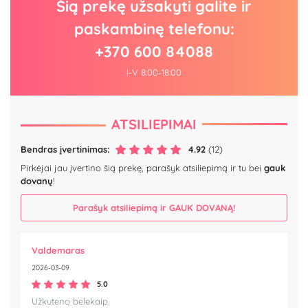
Šią prekę užsakyti galite ir
paskambinę telefonu:
+370 600 84088
I-V 8:00-18:00
ATSILIEPIMAI
Bendras įvertinimas:
4.92
(12)
Pirkėjai jau įvertino šią prekę, parašyk atsiliepimą ir tu bei
gauk
dovanų
!
Parašyk atsiliepimą ir GAUK DOVANĄ!
Valdemaras
2026-03-09
5.0
Užkuteno belekaip.