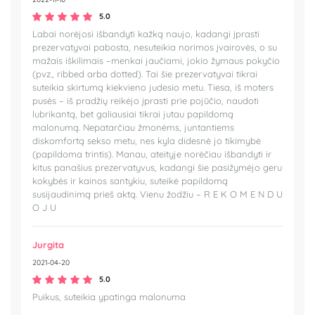
5.0
Labai norėjosi išbandyti kažką naujo, kadangi įprasti
prezervatyvai pabosta, nesuteikia norimos įvairovės, o su
mažais iškilimais –menkai jaučiami, jokio žymaus pokyčio
(pvz., ribbed arba dotted). Tai šie prezervatyvai tikrai
suteikia skirtumą kiekvieno judesio metu. Tiesa, iš moters
pusės – iš pradžių reikėjo įprasti prie pojūčio, naudoti
lubrikantą, bet galiausiai tikrai jutau papildomą
malonumą. Nepatarčiau žmonėms, juntantiems
diskomfortą sekso metu, nes kyla didesnė jo tikimybė
(papildoma trintis). Manau, ateityje norėčiau išbandyti ir
kitus panašius prezervatyvus, kadangi šie pasižymėjo geru
kokybės ir kainos santykiu, suteikė papildomą
susijaudinimą prieš aktą. Vienu žodžiu – R E K O M E N D U
O J U
Jurgita
2021-04-20
5.0
Puikus, suteikia ypatinga malonuma