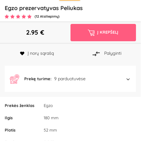
Egzo prezervatyvas Peliukas
(12 Atsiliepimų)
2.95
€
Į KREPŠELĮ
Į norų sąrašą
Palyginti
9 parduotuvėse
Prekę turime:
Prekės ženklas
Egzo
Ilgis
180 mm
Plotis
52 mm