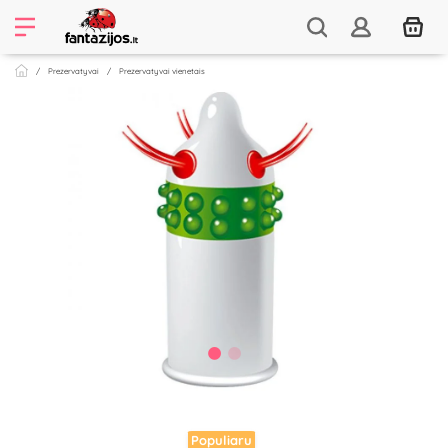
Prezervatyvai
Prezervatyvai vienetais
Populiaru