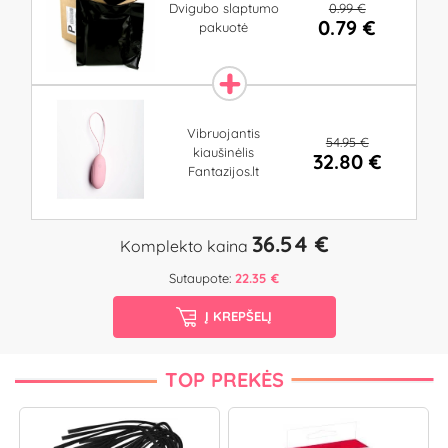
0.99 €
Dvigubo slaptumo
0.79 €
pakuotė
Vibruojantis
54.95 €
kiaušinėlis
32.80 €
Fantazijos.lt
36.54 €
Komplekto kaina
Sutaupote:
22.35 €
Į KREPŠELĮ
TOP PREKĖS