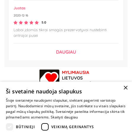
Justas
2020-12-16
5.0
Labai įdomūs tikrai smagūs prezervatyvai nustebinti
antrajai pusei
DAUGIAU
MYLIMIAUSIA
LIETUVOS
ELEKTRONINĖ
×
PARDUOTUVĖ
Ši svetainė naudoja slapukus
Šioje svetainėje naudojami slapukai, siekiant pagerinti vartotojo
NENUSTOK
patirtį. Naudodamiesi mūsų svetaine, jūs sutinkate su visais slapukais
ŽAISTI
pagal mūsų slapukų politiką. Svetainėje pateikta informacija skirta tik
pilnamečiams asmenims.
Skaityti daugiau
BŪTINIEJI
VEIKIMĄ GERINANTYS
+370 600 84088