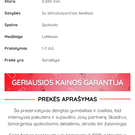
Storis
0,065 mm
Savybės
Su stimuliuojančiais šereliais
Spalva
Spalvota
Medžiaga
Lateksas
Pristatymas
1-2 d.d.
Prekė yra
Sandėlyje
PREKĖS APRAŠYMAS
Šis prezervatyvas dengtas gumbeliais ir ūseliais, tad
intensyviai pakutens ir sujaudins Jūsų partnerę. Skaidrus,
išmargintas spalvotomis detalėmis, atrodo itin žaismingai.