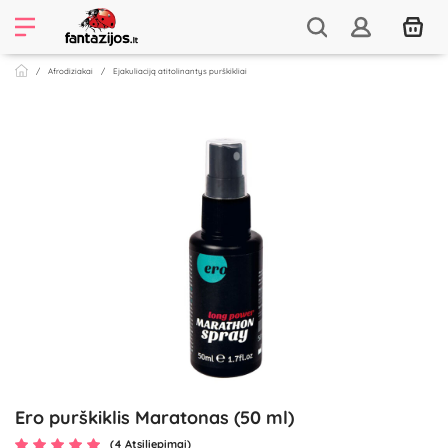
Afrodiziakai
Ejakuliaciją atitolinantys purškikliai
Ero purškiklis Maratonas (50 ml)
(4 Atsiliepimai)