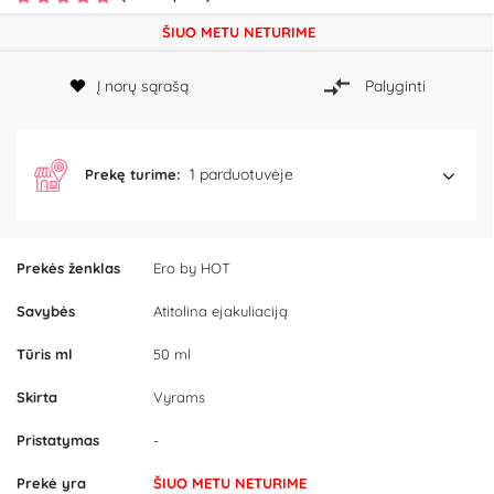
ŠIUO METU NETURIME
Į norų sąrašą
Palyginti
1 parduotuvėje
Prekę turime:
Prekės ženklas
Ero by HOT
Savybės
Atitolina ejakuliaciją
Tūris ml
50 ml
Skirta
Vyrams
Pristatymas
-
Prekė yra
ŠIUO METU NETURIME