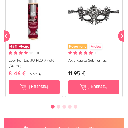
-15%
Akcija
Populiaru
Video
(1)
(1)
Lubrikantas JO H20 Avietė
Akių kaukė Subtilumas
(30 ml)
8.46 €
11.95 €
9.95 €
Į KREPŠELĮ
Į KREPŠELĮ