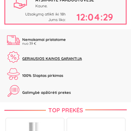
Kaune.
12:04:28
Užsakymą atlikti iki 18h
Jums liko:
Nemokamai pristatome
nuo 39 €
GERIAUSIOS KAINOS GARANTIJA
100% Slaptas pirkimas
Galimybė apžiūrėti prekes
TOP PREKĖS