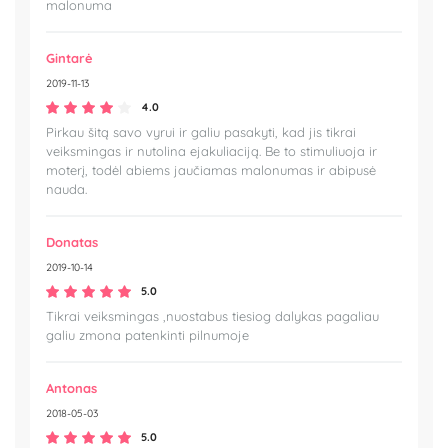
malonuma
Gintarė
2019-11-13
4.0
Pirkau šitą savo vyrui ir galiu pasakyti, kad jis tikrai
veiksmingas ir nutolina ejakuliaciją. Be to stimuliuoja ir
moterį, todėl abiems jaučiamas malonumas ir abipusė
nauda.
Donatas
2019-10-14
5.0
Tikrai veiksmingas ,nuostabus tiesiog dalykas pagaliau
galiu zmona patenkinti pilnumoje
Antonas
2018-05-03
5.0