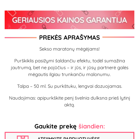
PREKĖS APRAŠYMAS
Sekso maratonų mėgėjams!
Purškiklis pasižymi šaldančiu efektu, todėl sumažina
jautrumą, bet ne pojūčius – ir jūs, ir jūsų partnerė galės
mėgautis ilgiau trunkančiu malonumu.
Talpa – 50 ml. Su purkštuku, lengvai dozuojamas.
Naudojimas: apipurkškite penį švelnia dulksna prieš lytinį
aktą.
Gaukite prekę
šiandien:
ATSIIMKITE PARDUOTUVĖSE