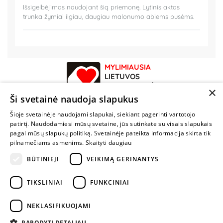
Išsigelbėjimas naudojant šią priemonę. Lytinis aktas
trunka žymiai ilgiau, daugiau malonumo abiems pusėms.
MYLIMIAUSIA
LIETUVOS
ELEKTRONINĖ
×
PARDUOTUVĖ
Ši svetainė naudoja slapukus
Šioje svetainėje naudojami slapukai, siekiant pagerinti vartotojo
NENUSTOK
patirtį. Naudodamiesi mūsų svetaine, jūs sutinkate su visais slapukais
ŽAISTI
pagal mūsų slapukų politiką. Svetainėje pateikta informacija skirta tik
pilnamečiams asmenims.
Skaityti daugiau
BŪTINIEJI
VEIKIMĄ GERINANTYS
+370 600 84088
info@fantazijos.lt
TIKSLINIAI
FUNKCINIAI
P. Lukšio g. 2, Vilnius ("Sigma" teritorija)
NEKLASIFIKUOJAMI
facebook.com/Fantazijos.lt
PARODYTI DETALIAU