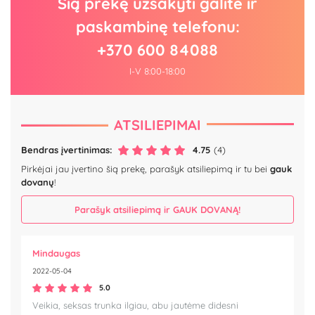
Šią prekę užsakyti galite ir
paskambinę telefonu:
+370 600 84088
I-V 8:00-18:00
ATSILIEPIMAI
Bendras įvertinimas:
4.75
(4)
Pirkėjai jau įvertino šią prekę, parašyk atsiliepimą ir tu bei
gauk
dovanų
!
Parašyk atsiliepimą ir GAUK DOVANĄ!
Mindaugas
2022-05-04
5.0
Veikia, seksas trunka ilgiau, abu jautėme didesni