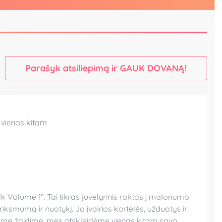
Parašyk atsiliepimą ir GAUK DOVANĄ!
ą vienas kitam
lk Volume 1". Tai tikras juvelyrinis raktas į malonumo
nksmumą ir nuotykį. Jo įvairios kortelės, užduotys ir
šiame žaidime, mes atskleidėme vienas kitam savo