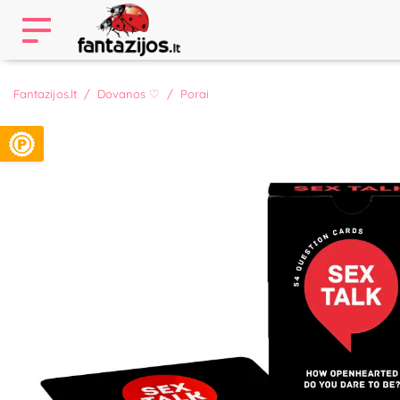
Fantazijos.lt
Dovanos ♡
Porai