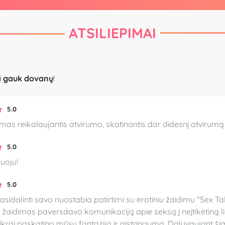
ATSILIEPIMAI
i
gauk dovanų
!
5.0
imas reikalaujantis atvirumo, skatinantis dar didesnį atvirum
5.0
oju!
5.0
sidalinti savo nuostabia patirtimi su erotiniu žaidimu "Sex Ta
s žaidimas paversdavo komunikaciją apie seksą į neįtikėtiną li
tikrai paskatino mūsų fantaziją ir aistringumą. Dalyvaujant 