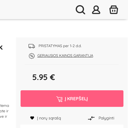
k
PRISTATYMAS per 1-2 d.d.
GERIAUSIOS KAINOS GARANTIJA
5.95
€
Į KREPŠELĮ
o tema
ote ir
ve ir
Į norų sąrašą
Palyginti