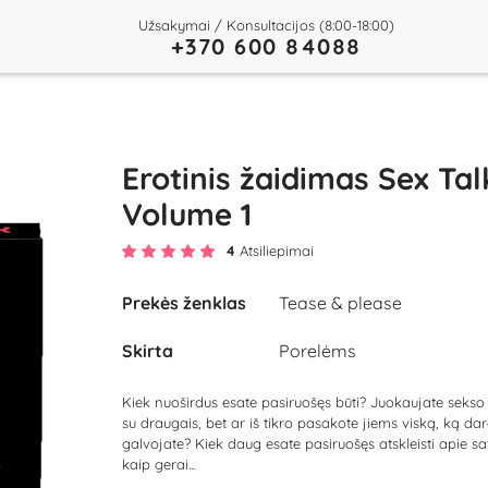
Užsakymai / Konsultacijos (8:00-18:00)
+370 600 84088
Erotinis žaidimas Sex Tal
Volume 1
4
Atsiliepimai
Prekės ženklas
Tease & please
Skirta
Porelėms
Kiek nuoširdus esate pasiruošęs būti? Juokaujate seks
su draugais, bet ar iš tikro pasakote jiems viską, ką dar
galvojate? Kiek daug esate pasiruošęs atskleisti apie sa
kaip gerai...