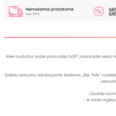
Nemokamai pristatome
GER
GA
nuo 39 €
Kiek nuoširdus esate pasiruošęs būti? Juokaujate sekso te
Didelio atvirumo reikalaujantis žaidimas „Sex Talk“ susideda 
seksuali
- Duokite kom
- Ar kada mylėjot