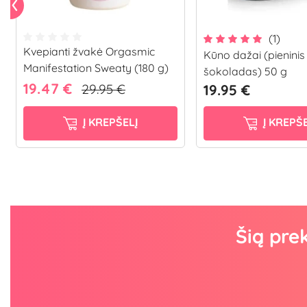
(1)
Kvepianti žvakė Orgasmic
Kūno dažai (pieninis
Manifestation Sweaty (180 g)
šokoladas) 50 g
19.47 €
29.95 €
19.95 €
Į KREPŠELĮ
Į KREPŠE
Šią pre