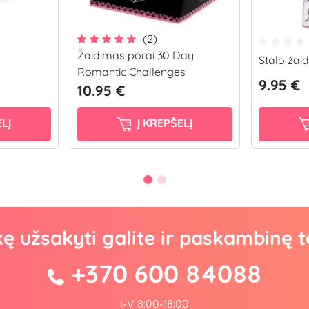
(2)
Žaidimas porai 30 Day
Stalo ža
Romantic Challenges
9.95 €
10.95 €
LĮ
Į KREPŠELĮ
kę užsakyti galite ir paskambinę t
+370 600 84088
I-V 8:00-18:00