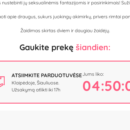
ustebinti jų seksualinėmis fantazijomis ir pasirinkimais! Sužin
oti apie draugus, sukurs juokingų akimirkų, privers rimtai pam
Žaidimas skirtas dviem ir daugiau žaidėjų.
Gaukite prekę
šiandien:
Jums liko:
ATSIIMKITE PARDUOTUVĖSE
04:50:
Klaipėdoje, Šiauliuose.
Užsakymą atlikti iki 17h