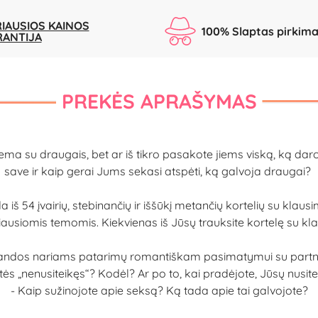
IAUSIOS KAINOS
100% Slaptas pirkim
RANTIJA
PREKĖS APRAŠYMAS
ma su draugais, bet ar iš tikro pasakote jiems viską, ką darot
save ir kaip gerai Jums sekasi atspėti, ką galvoja draugai?
iš 54 įvairių, stebinančių ir iššūkį metančių kortelių su klaus
ausiomis temomis. Kiekvienas iš Jūsų trauksite kortelę su kl
andos nariams patarimų romantiškam pasimatymui su partner
ės „nenusiteikęs“? Kodėl? Ar po to, kai pradėjote, Jūsų nusit
- Kaip sužinojote apie seksą? Ką tada apie tai galvojote?