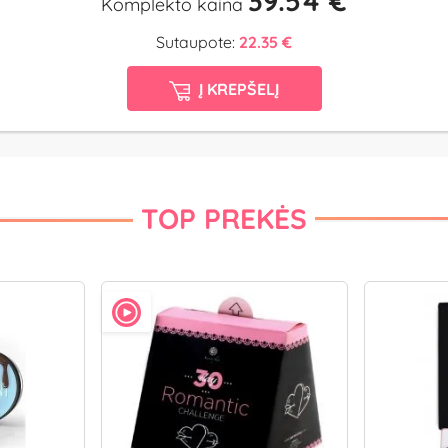
39.54 €
Komplekto kaina
Sutaupote:
22.35 €
Į KREPŠELĮ
TOP PREKĖS