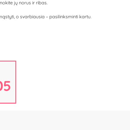
okite jų norus ir ribas.
ąstyti, o svarbiausia – pasilinksminti kartu.
04