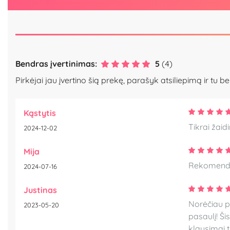
Bendras įvertinimas:
5
(4)
Pirkėjai jau įvertino šią prekę, parašyk atsiliepimą ir tu be
Kąstytis
Tikrai žaid
2024-12-02
Mija
Rekomendu
2024-07-16
Justinas
Norėčiau pa
2023-05-20
pasaulį! Ši
klausimai 