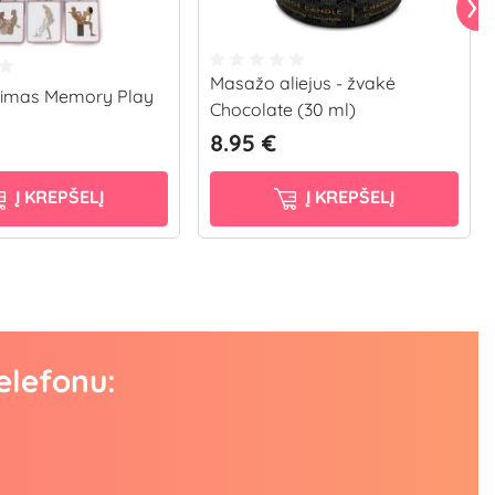
Masažo aliejus - žvakė
idimas Memory Play
Chocolate (30 ml)
8.95 €
Į KREPŠELĮ
Į KREPŠELĮ
elefonu: