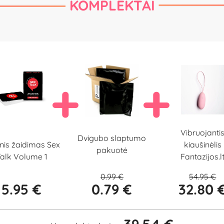
KOMPLEKTAI
Vibruojanti
Dvigubo slaptumo
inis žaidimas Sex
kiaušinėlis
pakuotė
alk Volume 1
Fantazijos.l
0.99 €
54.95 €
5.95 €
0.79 €
32.80 