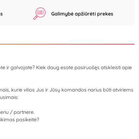
as
Galimybė apžiūrėti prekes
e ir galvojate? Kiek daug esate pasiruošęs atskleisti apie
imais, kurie vilios Jus ir Jūsų komandos narius būti atviriems
ausimais:
iu / partnere.
eikimas pasikeitė?