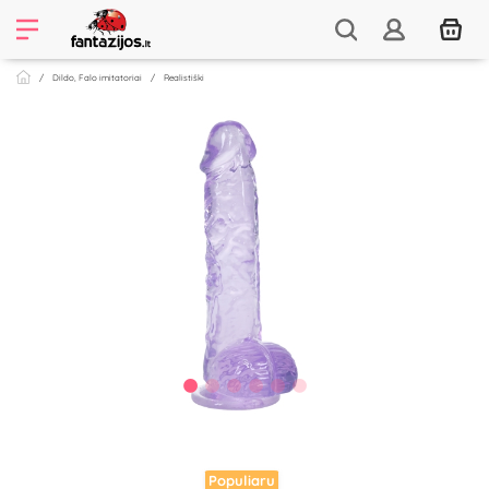
Dildo, Falo imitatoriai
Realistiški
Populiaru