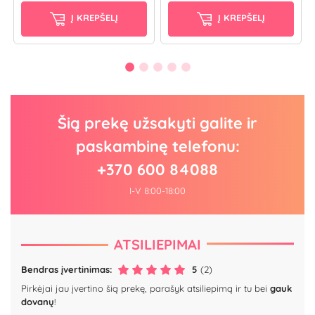
Į KREPŠELĮ
Į KREPŠELĮ
Šią prekę užsakyti galite ir
paskambinę telefonu:
+370 600 84088
I-V 8:00-18:00
ATSILIEPIMAI
Bendras įvertinimas:
5
(2)
Pirkėjai jau įvertino šią prekę, parašyk atsiliepimą ir tu bei
gauk
dovanų
!