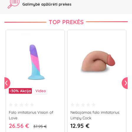
Galimybė apžiūrėti prekes
TOP PREKĖS
-30%
Akcija
Video
Falo imitatorius Vision of
Nešiojamas falo imitatorius
Love
Limpy Cock
26.56 €
12.95 €
37.95 €