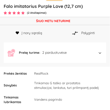
Falo imitatorius Purple Love (12,7 cm)
(2 Atsiliepimai)
ŠIUO METU NETURIME
Į norų sąrašą
Palyginti
2 parduotuvėse
Prekę turime:
Prekės ženklas
RealRock
Tinkamas G taško ar prostatos
Savybės
stimuliacijai, lankstus, turi prilimpantį padelį
Tinkamas
Vandens pagrindo
lubrikantas