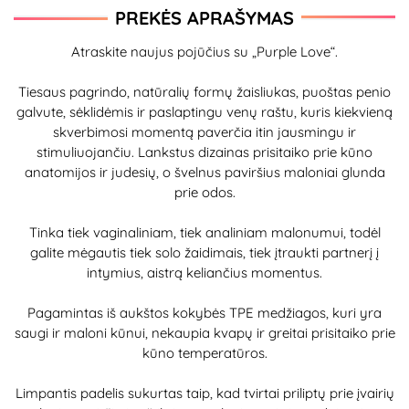
PREKĖS APRAŠYMAS
Atraskite naujus pojūčius su „Purple Love“.
Tiesaus pagrindo, natūralių formų žaisliukas, puoštas penio
galvute, sėklidėmis ir paslaptingu venų raštu, kuris kiekvieną
skverbimosi momentą paverčia itin jausmingu ir
stimuliuojančiu. Lankstus dizainas prisitaiko prie kūno
anatomijos ir judesių, o švelnus paviršius maloniai glunda
prie odos.
Tinka tiek vaginaliniam, tiek analiniam malonumui, todėl
galite mėgautis tiek solo žaidimais, tiek įtraukti partnerį į
intymius, aistrą keliančius momentus.
Pagamintas iš aukštos kokybės TPE medžiagos, kuri yra
saugi ir maloni kūnui, nekaupia kvapų ir greitai prisitaiko prie
kūno temperatūros.
Limpantis padelis sukurtas taip, kad tvirtai priliptų prie įvairių