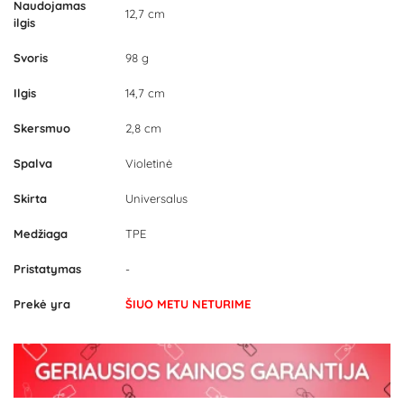
Naudojamas
12,7 cm
ilgis
Svoris
98 g
Ilgis
14,7 cm
Skersmuo
2,8 cm
Spalva
Violetinė
Skirta
Universalus
Medžiaga
TPE
Pristatymas
-
Prekė yra
ŠIUO METU NETURIME