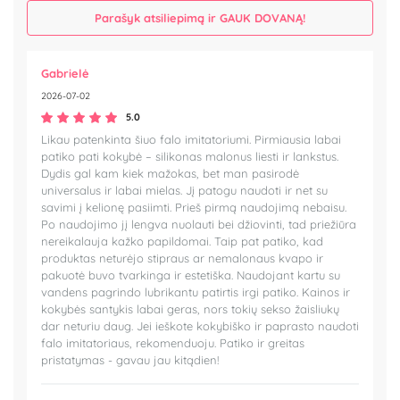
Parašyk atsiliepimą ir GAUK DOVANĄ!
Gabrielė
2026-07-02
5.0
Likau patenkinta šiuo falo imitatoriumi. Pirmiausia labai
patiko pati kokybė – silikonas malonus liesti ir lankstus.
Dydis gal kam kiek mažokas, bet man pasirodė
universalus ir labai mielas. Jį patogu naudoti ir net su
savimi į kelionę pasiimti. Prieš pirmą naudojimą nebaisu.
Po naudojimo jį lengva nuolauti bei džiovinti, tad priežiūra
nereikalauja kažko papildomai. Taip pat patiko, kad
produktas neturėjo stipraus ar nemalonaus kvapo ir
pakuotė buvo tvarkinga ir estetiška. Naudojant kartu su
vandens pagrindo lubrikantu patirtis irgi patiko. Kainos ir
kokybės santykis labai geras, nors tokių sekso žaisliukų
dar neturiu daug. Jei ieškote kokybiško ir paprasto naudoti
falo imitatoriaus, rekomenduoju. Patiko ir greitas
pristatymas - gavau jau kitądien!