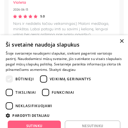
Violeta
2026-06-13
5.0
Nors ir nedidelis tačiau veiksmingas:) Maloni medžiaga,
minkštas. Labai patogu imti su savimi į kelionę, lengvai
valosi bei gerai prilimpa prie įvairių paviršių:)
×
Ši svetainė naudoja slapukus
Šioje svetainėje naudojami slapukai, siekiant pagerinti vartotojo
patirtį. Naudodamiesi mūsų svetaine, jūs sutinkate su visais slapukais
MYLIMIAUSIA
pagal mūsų slapukų politiką. Svetainėje pateikta informacija skirta tik
LIETUVOS
pilnamečiams asmenims.
Skaityti daugiau
ELEKTRONINĖ
BŪTINIEJI
VEIKIMĄ GERINANTYS
PARDUOTUVĖ
TIKSLINIAI
FUNKCINIAI
NENUSTOK
ŽAISTI
NEKLASIFIKUOJAMI
PARODYTI DETALIAU
+370 600 84088
SUTINKU
NESUTINKU
info@fantazijos.lt