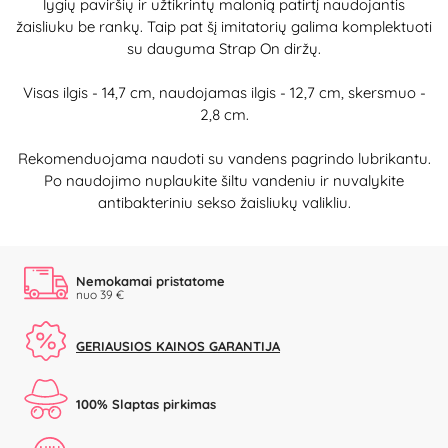
lygių paviršių ir užtikrintų malonią patirtį naudojantis
žaisliuku be rankų. Taip pat šį imitatorių galima komplektuoti
su dauguma Strap On diržų.
Visas ilgis - 14,7 cm, naudojamas ilgis - 12,7 cm, skersmuo -
2,8 cm.
Rekomenduojama naudoti su vandens pagrindo lubrikantu.
Po naudojimo nuplaukite šiltu vandeniu ir nuvalykite
antibakteriniu sekso žaisliukų valikliu.
Nemokamai pristatome
nuo 39 €
GERIAUSIOS KAINOS GARANTIJA
100% Slaptas pirkimas