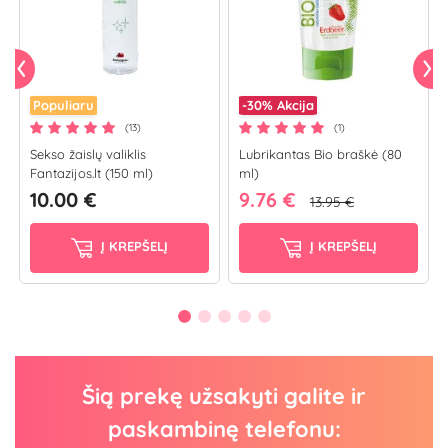
Populiaru
-30%
Akcija
(13)
(1)
Sekso žaislų valiklis
Lubrikantas Bio braškė (80
Fantazijos.lt (150 ml)
ml)
10.00 €
9.76 €
13.95 €
Į KREPŠELĮ
Į KREPŠELĮ
Šią prekę užsakyti galite ir
paskambinę telefonu: