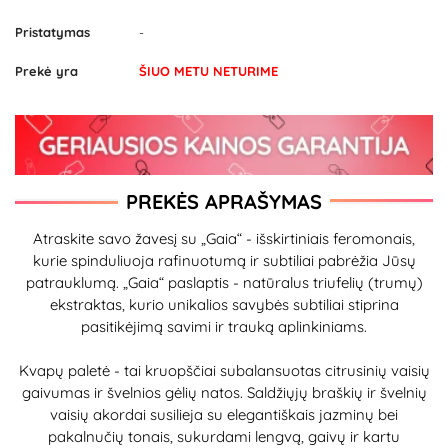
Pristatymas
-
Prekė yra
ŠIUO METU NETURIME
PREKĖS APRAŠYMAS
Atraskite savo žavesį su „Gaia“ - išskirtiniais feromonais,
kurie spinduliuoja rafinuotumą ir subtiliai pabrėžia Jūsų
patrauklumą. „Gaia“ paslaptis - natūralus triufelių (trumų)
ekstraktas, kurio unikalios savybės subtiliai stiprina
pasitikėjimą savimi ir trauką aplinkiniams.
Kvapų paletė - tai kruopščiai subalansuotas citrusinių vaisių
gaivumas ir švelnios gėlių natos. Saldžiųjų braškių ir švelnių
vaisių akordai susilieja su elegantiškais jazminų bei
pakalnučių tonais, sukurdami lengvą, gaivų ir kartu