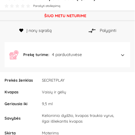
Parašyti atsiliepimą
ŠIUO METU NETURIME
Į norų sąrašą
Palyginti
4 parduotuvėse
Prekę turime:
Prekės ženklas
SECRETPLAY
Kvapas
Vaisių ir gėlių
Geriausia iki
9,5 ml
Kelioninio dydžio, kvapas traukia vyrus,
Savybės
ilgai išliekantis kvapas
Skirta
Moterims