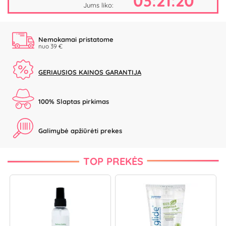
03:21:20
Jums liko:
Nemokamai pristatome
nuo 39 €
GERIAUSIOS KAINOS GARANTIJA
100% Slaptas pirkimas
Galimybė apžiūrėti prekes
TOP PREKĖS