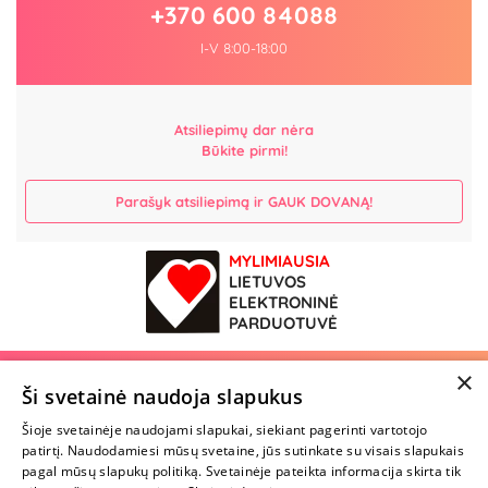
+370 600 84088
I-V 8:00-18:00
Atsiliepimų dar nėra
Būkite pirmi!
Parašyk atsiliepimą ir GAUK DOVANĄ!
MYLIMIAUSIA
LIETUVOS
ELEKTRONINĖ
PARDUOTUVĖ
×
NENUSTOK
Ši svetainė naudoja slapukus
ŽAISTI
Šioje svetainėje naudojami slapukai, siekiant pagerinti vartotojo
patirtį. Naudodamiesi mūsų svetaine, jūs sutinkate su visais slapukais
+370 600 84088
pagal mūsų slapukų politiką. Svetainėje pateikta informacija skirta tik