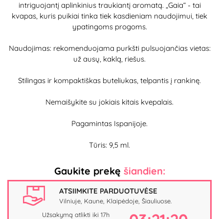
intriguojantį aplinkinius traukiantį aromatą. „Gaia“ - tai
kvapas, kuris puikiai tinka tiek kasdieniam naudojimui, tiek
ypatingoms progoms.
Naudojimas: rekomenduojama purkšti pulsuojančias vietas:
už ausų, kaklą, riešus.
Stilingas ir kompaktiškas buteliukas, telpantis į rankinę.
Nemaišykite su jokiais kitais kvepalais.
Pagamintas Ispanijoje.
Tūris: 9,5 ml.
Gaukite prekę
šiandien:
ATSIIMKITE PARDUOTUVĖSE
Vilniuje, Kaune, Klaipėdoje, Šiauliuose.
Užsakymą atlikti iki 17h