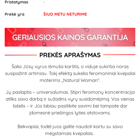
Pristatymas
-
Prekė yra
ŠIUO METU NETURIME
PREKĖS APRAŠYMAS
Šalia Jūsų vyrus išmuša karštis, o viduje sukirba noras
susipažinti artimiau. Tokį efektą sukelia feromoniniai kvepalai
moterims „Natural Woman“.
Jų paslaptis – universalumas. Stipri feromonų koncentracija
atliks savo darbą ir sužadins vyrų susidomėjimą. Vos vienas
lašelis – ir Jūs labiau pasitikite savimi bei tampate dar
įdomesnė priešingos lyties atstovams.
Bekvapiai, todėl juos galite naudoti kartu su savo
mėgstamais kvepalais.