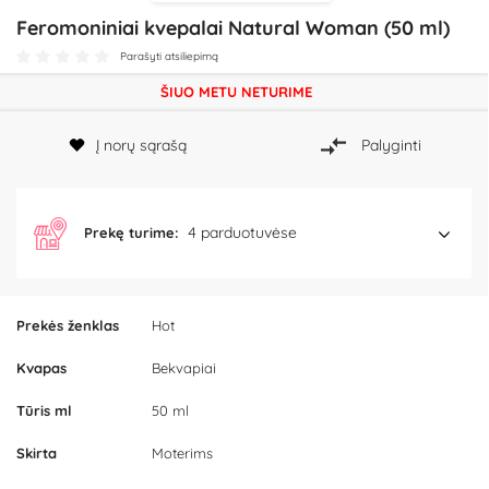
Feromoniniai kvepalai Natural Woman (50 ml)
Parašyti atsiliepimą
ŠIUO METU NETURIME
Į norų sąrašą
Palyginti
4 parduotuvėse
Prekę turime:
Prekės ženklas
Hot
Kvapas
Bekvapiai
Tūris ml
50 ml
Skirta
Moterims