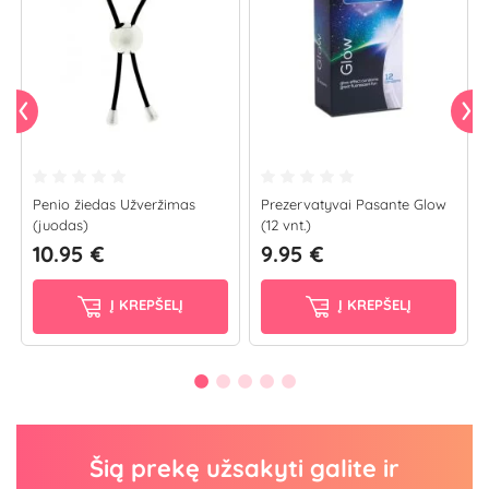
Penio žiedas Užveržimas
Prezervatyvai Pasante Glow
(juodas)
(12 vnt.)
10.95 €
9.95 €
Į KREPŠELĮ
Į KREPŠELĮ
Šią prekę užsakyti galite ir