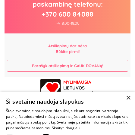
paskambinę telefonu:
+370 600 84088
I-V 8:00-18:00
Atsiliepimų dar nėra
Būkite pirmi!
Parašyk atsiliepimą ir GAUK DOVANĄ!
MYLIMIAUSIA
LIETUVOS
ELEKTRONINĖ
×
PARDUOTUVĖ
Ši svetainė naudoja slapukus
Šioje svetainėje naudojami slapukai, siekiant pagerinti vartotojo
NENUSTOK
patirtį. Naudodamiesi mūsų svetaine, jūs sutinkate su visais slapukais
ŽAISTI
pagal mūsų slapukų politiką. Svetainėje pateikta informacija skirta tik
pilnamečiams asmenims.
Skaityti daugiau