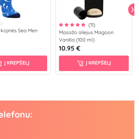
(11)
kojinės Sea Men
Masažo aliejus Magoon
Vanilla (100 ml)
10.95 €
Į KREPŠELĮ
Į KREPŠELĮ
elefonu: