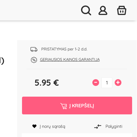
PRISTATYMAS per 1-2 d.d.
)
GERIAUSIOS KAINOS GARANTIJA
5.95
€
–
+
Į KREPŠELĮ
a
Į norų sąrašą
Palyginti