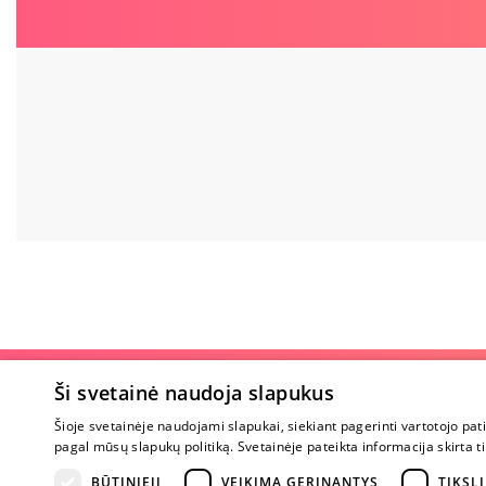
Apie parduotu
Ši svetainė naudoja slapukus
Šioje svetainėje naudojami slapukai, siekiant pagerinti vartotojo pat
Apie mus
pagal mūsų slapukų politiką. Svetainėje pateikta informacija skirt
Karjera
Atsiliepimai
BŪTINIEJI
VEIKIMĄ GERINANTYS
TIKSLI