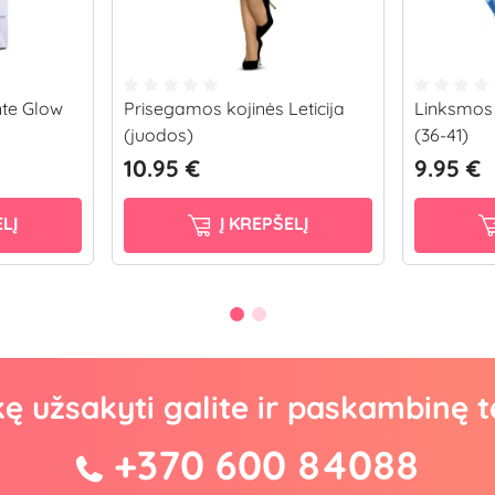
nte Glow
Prisegamos kojinės Leticija
Linksmos 
(juodos)
(36-41)
10.95 €
9.95 €
LĮ
Į KREPŠELĮ
kę užsakyti galite ir paskambinę t
+370 600 84088