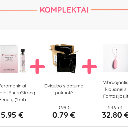
KOMPLEKTAI
Vibruojanti
Dvigubo slaptumo
Feromoniniai
kiaušinėlis
pakuotė
alai PheroStrong
Fantazijos.l
Beauty (1 ml)
0.99 €
54.95 €
5.95 €
0.79 €
32.80 