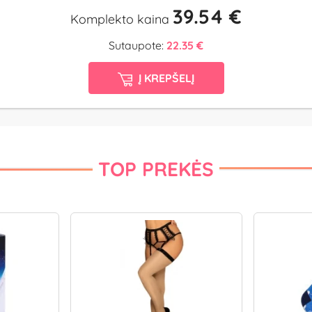
39.54 €
Komplekto kaina
Sutaupote:
22.35 €
Į KREPŠELĮ
TOP PREKĖS