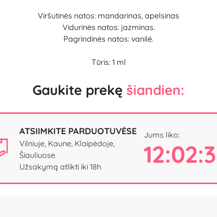
Viršutinės natos: mandarinas, apelsinas
Vidurinės natos: jazminas.
Pagrindinės natos: vanilė.
Tūris: 1 ml
Gaukite prekę
šiandien:
ATSIIMKITE PARDUOTUVĖSE
Jums liko:
Vilniuje, Kaune, Klaipėdoje,
12:02:
Šiauliuose.
Užsakymą atlikti iki 18h