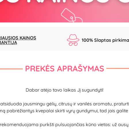
IAUSIOS KAINOS
100% Slaptas pirkim
RANTIJA
PREKĖS APRAŠYMAS
Dabar atėjo tavo laikas Jį sugundyti!
tsiduoda jausmingu gėlių, citrusų ir vanilės aromatu, praturti
 pabrėžiantys kvepalai skirti vyrų gundymui, tad jais galite
ekomenduojama purkšti pulsuojančias kūno vietas: už ausų, 