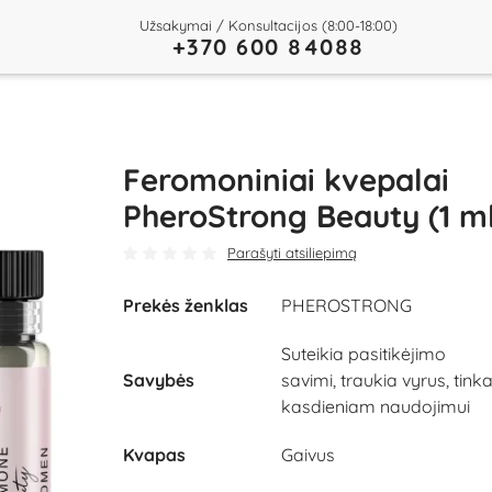
Užsakymai / Konsultacijos (8:00-18:00)
+370 600 84088
Feromoniniai kvepalai
PheroStrong Beauty (1 ml
Parašyti atsiliepimą
Prekės ženklas
PHEROSTRONG
Suteikia pasitikėjimo
Savybės
savimi, traukia vyrus, tink
kasdieniam naudojimui
Kvapas
Gaivus