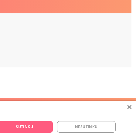
×
Kontaktai
+370 600 84088
SUTINKU
NESUTINKU