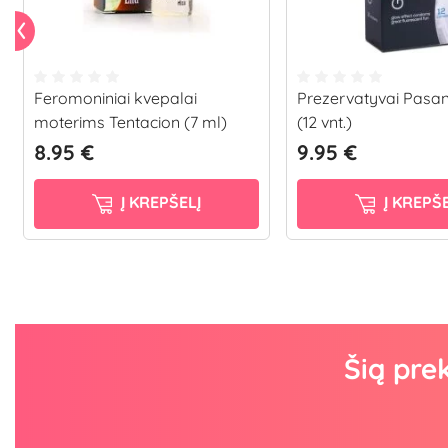
Feromoniniai kvepalai
Prezervatyvai Pasa
moterims Tentacion (7 ml)
(12 vnt.)
8.95 €
9.95 €
Į KREPŠELĮ
Į KREPŠE
Šią pre