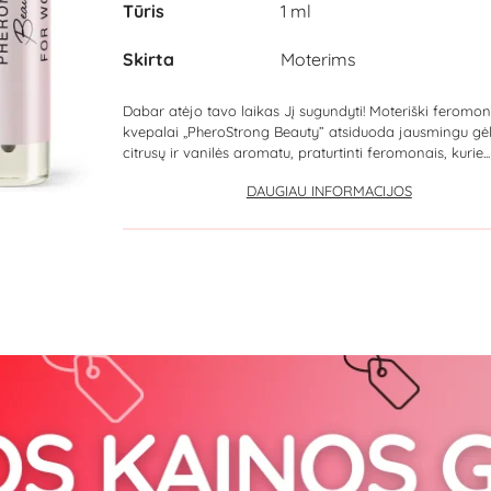
Tūris
1 ml
Skirta
Moterims
Dabar atėjo tavo laikas Jį sugundyti! Moteriški feromon
kvepalai „PheroStrong Beauty” atsiduoda jausmingu gėl
citrusų ir vanilės aromatu, praturtinti feromonais, kurie...
DAUGIAU INFORMACIJOS