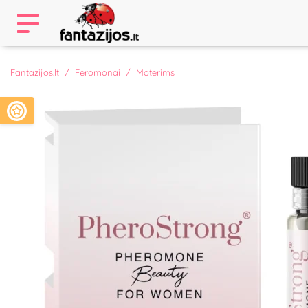
Fantazijos.lt
Feromonai
Moterims