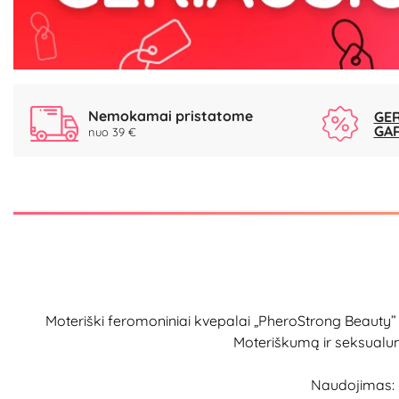
Nemokamai pristatome
GER
GA
nuo 39 €
Moteriški feromoniniai kvepalai „PheroStrong Beauty” a
Moteriškumą ir seksualumą
Naudojimas: r