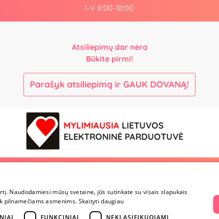
I-V 8:00-18:00
Atsiliepimų dar nėra
Būkite pirmi!
Parašyk atsiliepimą ir GAUK DOVANĄ!
MYLIMIAUSIA
LIETUVOS
ELEKTRONINĖ PARDUOTUVĖ
vę
Mokėjimai ir pristatymas
Parduotuvės
irtį. Naudodamiesi mūsų svetaine, jūs sutinkate su visais slapukais
Mokėjimai ir pristatymas
Vilnius
a tik pilnamečiams asmenims.
Skaityti daugiau
Prekių grąžinimas
Kaunas
Konfidencialumas
Klaipėda
NIAI
FUNKCINIAI
NEKLASIFIKUOJAMI