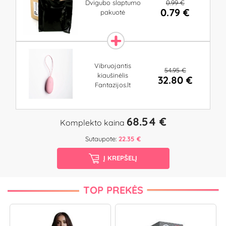
0.99 €
Dvigubo slaptumo
0.79 €
pakuotė
Vibruojantis
54.95 €
kiaušinėlis
32.80 €
Fantazijos.lt
68.54 €
Komplekto kaina
Sutaupote:
22.35 €
Į KREPŠELĮ
TOP PREKĖS