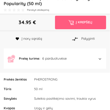
Popularity (50 ml)
Parašyti atsiliepimą
34.95
€
Į KREPŠELĮ
Į norų sąrašą
Palyginti
6 parduotuvėse
Prekę turime:
Prekės ženklas
PHEROSTRONG
Tūris
50 ml
Savybės
Suteikia pasitikėjimo savimi, traukia vyrus
Kvapas
Uogų ir gėlių