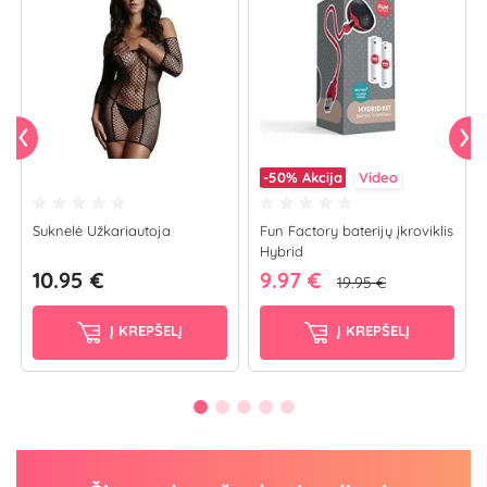
-50%
Akcija
Video
Suknelė Užkariautoja
Fun Factory baterijų įkroviklis
Hybrid
10.95 €
9.97 €
19.95 €
Į KREPŠELĮ
Į KREPŠELĮ