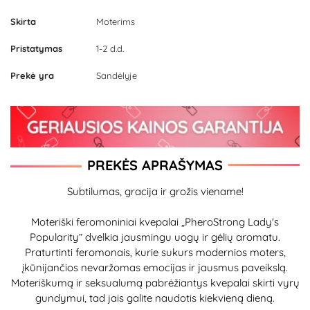
Skirta
Moterims
Pristatymas
1-2 d.d.
Prekė yra
Sandėlyje
PREKĖS APRAŠYMAS
Subtilumas, gracija ir grožis viename!
Moteriški feromoniniai kvepalai „PheroStrong Lady's
Popularity” dvelkia jausmingu uogų ir gėlių aromatu.
Praturtinti feromonais, kurie sukurs modernios moters,
įkūnijančios nevaržomas emocijas ir jausmus paveikslą.
Moteriškumą ir seksualumą pabrėžiantys kvepalai skirti vyrų
gundymui, tad jais galite naudotis kiekvieną dieną.