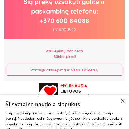
Šią prekę užsakyti galite ir
paskambinę telefonu:
+370 600 84088
I-V 8:00-18:00
Atsiliepimų dar nėra
Būkite pirmi!
Parašyk atsiliepimą ir GAUK DOVANĄ!
MYLIMIAUSIA
LIETUVOS
ELEKTRONINĖ
×
PARDUOTUVĖ
Ši svetainė naudoja slapukus
Šioje svetainėje naudojami slapukai, siekiant pagerinti vartotojo
NENUSTOK
patirtį. Naudodamiesi mūsų svetaine, jūs sutinkate su visais slapukais
ŽAISTI
pagal mūsų slapukų politiką. Svetainėje pateikta informacija skirta tik