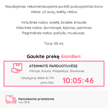
Naudojimas: rekomenduojama purkšti pulsuojančias kūno
vietas: už ausų, kaklą, riešus.
Viršutinės natos: avietė, braškė, kriaušė.
Vidurinės natos: durnaropė, bijūnas, jazminas.
Pagrindinės natos: pačiulis, muskusas.
Tūris: 50 ml.
Gaukite prekę
šiandien:
ATSIIMKITE PARDUOTUVĖSE
Vilniuje, Kaune, Klaipėdoje, Šiauliuose.
10:05:45
Užsakymą atlikti iki 17h
Jums liko:
Nemokamai pristatome
nuo 39 €