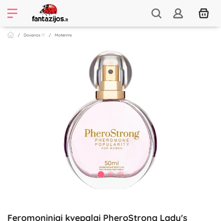
Dovanos ♡
Moterims
Feromoniniai kvepalai PheroStrong Lady's