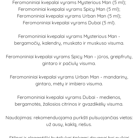
Feromoniniai kvepalai vyrams Mysterious Man
(5 ml);
Feromoniniai kvepalai vyrams Spicy Man
(5 ml);
Feromoniniai kvepalai vyrams Urban Man
(5 ml);
Feromoniniai kvepalai vyrams Dubai
(5 ml).
Feromoniniai kvepalai vyrams Mysterious Man -
bergamočių, kalendrų, muskato ir muskuso visuma.
Feromoniniai kvepalai vyrams Spicy Man - jūros, greipfrutų,
gintaro ir pačiulų visuma.
Feromoniniai kvepalai vyrams Urban Man - mandarinų,
gintaro, mėtų ir imbiero visuma.
Feromoniniai kvepalai vyrams Dubai - medienos,
bergamotės, žaliosios citrinos ir gvazdikėlių visuma.
Naudojimas: rekomenduojama purkšti pulsuojančias vietas:
už ausų, kaklą, riešus.
Stilingi ir elegantiški buteliukai tinkami dovanai bei puikiai