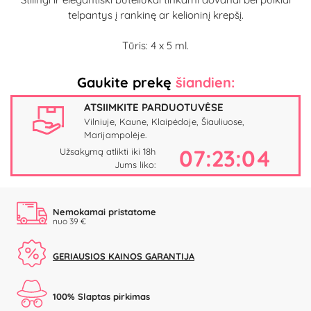
telpantys į rankinę ar kelioninį krepšį.
Tūris: 4 x 5 ml.
Gaukite prekę
šiandien:
ATSIIMKITE PARDUOTUVĖSE
Vilniuje, Kaune, Klaipėdoje, Šiauliuose,
Marijampolėje.
07:23:03
Užsakymą atlikti iki 18h
Jums liko:
Nemokamai pristatome
nuo 39 €
GERIAUSIOS KAINOS GARANTIJA
100% Slaptas pirkimas