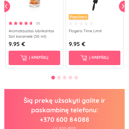
Populiaru
(2)
Aromatizuotas lubrikantas
Flogeris Time Limit
Sūri karamelė (50 ml)
9.95 €
9.95 €
Į KREPŠELĮ
Į KREPŠELĮ
Šią prekę užsakyti galite ir
paskambinę telefonu:
+370 600 84088
I-V 8:00-18:00