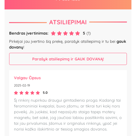
ATSILIEPIMAI
Bendras įvertinimas:
5
(1)
Pirkėjai jau įvertino šią prekę, parašyk atsiliepimą ir tu bei
gauk
dovanų
!
Parašyk atsiliepimą ir GAUK DOVANĄ!
Valgau Čipsus
2025-02-19
5.0
Šį rinkinį nupirkau draugui gimtadienio proga. Kadangi tai
feromoniniai kvepalai, buvo įdomu, ar tikrai turi kokį nors
poveikį. Jis juokėsi, kad nepasijuto staiga tapęs moterų
magnetu, bet sakė, jog jaučiasi labiau pasitikintis savimi, o
tai jau privalumas. Įdomus ir originalus rinkinys, ypač jei
norisi kažko išskirtinio ar tiesiog smagios dovanos.