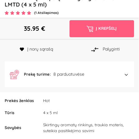
LMTD (4 x 5 ml)
(1 Atsiliepimas)
35.95
€
Į KREPŠELĮ
Į norų sąrašą
Palyginti
8 parduotuvėse
Prekę turime:
Prekės ženklas
Hot
Tūris
4 x 5 ml
Skirtingų aromatų rinkinys, traukia moteris,
Savybės
suteikia pasitikėjimo savimi