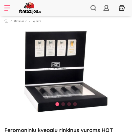
Dovanos ♡
Vyrams
Feromoninių kvepalų rinkinys vyrams HOT