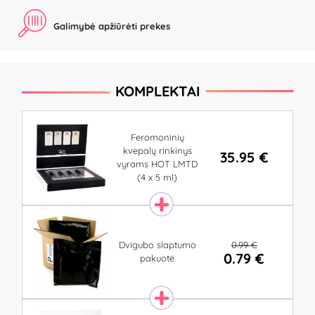
Galimybė apžiūrėti prekes
KOMPLEKTAI
Feromoninių
kvepalų rinkinys
35.95 €
vyrams HOT LMTD
(4 x 5 ml)
0.99 €
Dvigubo slaptumo
0.79 €
pakuotė