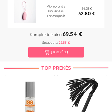
Vibruojantis
54.95 €
kiaušinėlis
32.80 €
Fantazijos.lt
69.54 €
Komplekto kaina
Sutaupote:
22.35 €
Į KREPŠELĮ
TOP PREKĖS