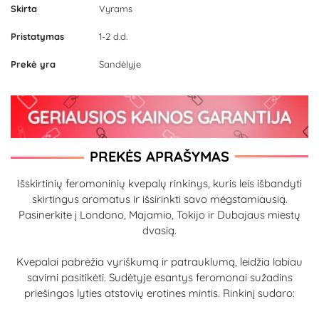
Skirta
Vyrams
Pristatymas
1-2 d.d.
Prekė yra
Sandėlyje
PREKĖS APRAŠYMAS
Išskirtinių feromoninių kvepalų rinkinys, kuris leis išbandyti
skirtingus aromatus ir išsirinkti savo mėgstamiausią.
Pasinerkite į Londono, Majamio, Tokijo ir Dubajaus miestų
dvasią.
Kvepalai pabrėžia vyriškumą ir patrauklumą, leidžia labiau
savimi pasitikėti. Sudėtyje esantys feromonai sužadins
priešingos lyties atstovių erotines mintis. Rinkinį sudaro: