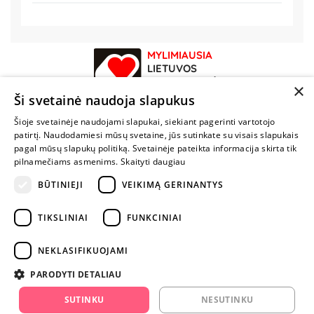
MYLIMIAUSIA
LIETUVOS
ELEKTRONINĖ
×
PARDUOTUVĖ
Ši svetainė naudoja slapukus
Šioje svetainėje naudojami slapukai, siekiant pagerinti vartotojo
NENUSTOK
patirtį. Naudodamiesi mūsų svetaine, jūs sutinkate su visais slapukais
ŽAISTI
pagal mūsų slapukų politiką. Svetainėje pateikta informacija skirta tik
pilnamečiams asmenims.
Skaityti daugiau
BŪTINIEJI
VEIKIMĄ GERINANTYS
+370 600 84088
info@fantazijos.lt
TIKSLINIAI
FUNKCINIAI
P. Lukšio g. 2, Vilnius ("Sigma" teritorija)
NEKLASIFIKUOJAMI
facebook.com/Fantazijos.lt
PARODYTI DETALIAU
instagram.com/fantazijos.lt
SUTINKU
NESUTINKU
Karjera