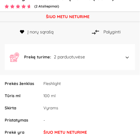
(2 Atsiliepimai)
ŠIUO METU NETURIME
Į norų sąrašą
Palyginti
2 parduotuvėse
Prekę turime:
Prekės ženklas
Fleshlight
Tūris ml
100 ml
Skirta
Vyrams
Pristatymas
-
Prekė yra
ŠIUO METU NETURIME