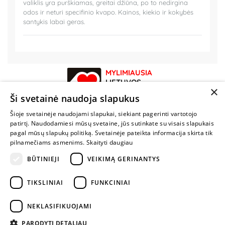
valiklis yra purškiamas, greitai džiūna, po to nedirgina
odos ir neturi specifinio kvapo. Kainos, kiekio ir kokybės
santykis labai geras.
MYLIMIAUSIA
LIETUVOS
×
ELEKTRONINĖ
Ši svetainė naudoja slapukus
PARDUOTUVĖ
Šioje svetainėje naudojami slapukai, siekiant pagerinti vartotojo
patirtį. Naudodamiesi mūsų svetaine, jūs sutinkate su visais slapukais
NENUSTOK
pagal mūsų slapukų politiką. Svetainėje pateikta informacija skirta tik
ŽAISTI
pilnamečiams asmenims.
Skaityti daugiau
BŪTINIEJI
VEIKIMĄ GERINANTYS
+370 600 84088
TIKSLINIAI
FUNKCINIAI
info@fantazijos.lt
P. Lukšio g. 2, Vilnius ("Sigma" teritorija)
NEKLASIFIKUOJAMI
facebook.com/Fantazijos.lt
PARODYTI DETALIAU