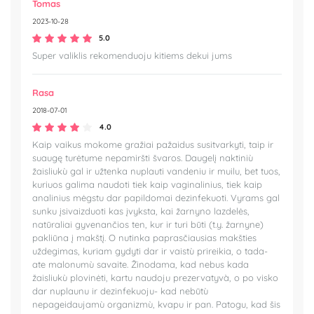
Tomas
2023-10-28
5.0
Super valiklis rekomenduoju kitiems dekui jums
Rasa
2018-07-01
4.0
Kaip vaikus mokome gražiai pažaidus susitvarkyti, taip ir
suaugę turėtume nepamiršti švaros. Daugelį naktiniù
žaisliukù gal ir užtenka nuplauti vandeniu ir muilu, bet tuos,
kuriuos galima naudoti tiek kaip vaginalinius, tiek kaip
analinius mėgstu dar papildomai dezinfekuoti. Vyrams gal
sunku įsivaizduoti kas įvyksta, kai žarnyno lazdelės,
natūraliai gyvenančios ten, kur ir turi būti (t.y. žarnyne)
pakliūna į makštį. O nutinka paprasčiausias makšties
uždegimas, kuriam gydyti dar ir vaistù prireikia, o tada-
ate malonumù savaite. Žinodama, kad nebus kada
žaisliukù plovinėti, kartu naudoju prezervatyvà, o po visko
dar nuplaunu ir dezinfekuoju- kad nebūtù
nepageidaujamù organizmù, kvapu ir pan. Patogu, kad šis