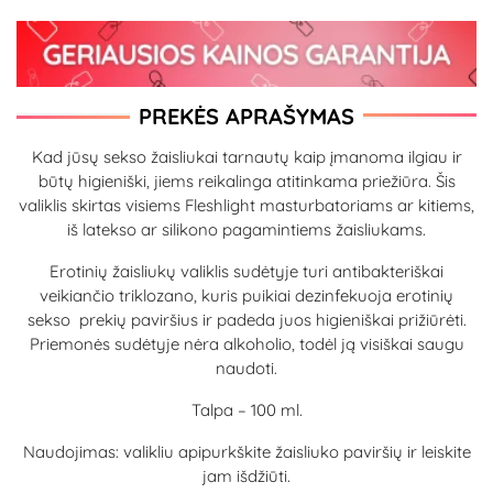
PREKĖS APRAŠYMAS
Kad jūsų sekso žaisliukai tarnautų kaip įmanoma ilgiau ir
būtų higieniški, jiems reikalinga atitinkama priežiūra. Šis
valiklis skirtas visiems Fleshlight masturbatoriams ar kitiems,
iš latekso ar silikono pagamintiems žaisliukams.
Erotinių žaisliukų valiklis sudėtyje turi antibakteriškai
veikiančio triklozano, kuris puikiai dezinfekuoja erotinių
sekso prekių paviršius ir padeda juos higieniškai prižiūrėti.
Priemonės sudėtyje nėra alkoholio, todėl ją visiškai saugu
naudoti.
Talpa – 100 ml.
Naudojimas: valikliu apipurkškite žaisliuko paviršių ir leiskite
jam išdžiūti.