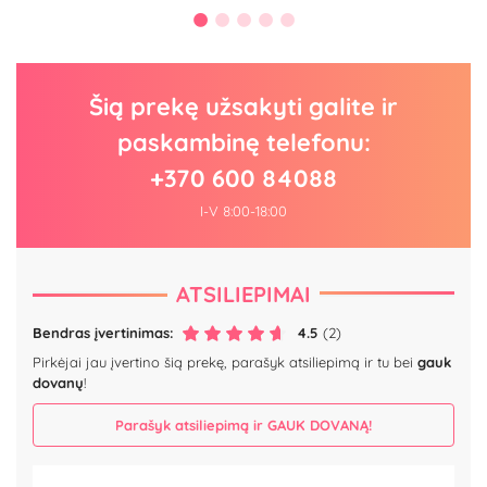
Šią prekę užsakyti galite ir
paskambinę telefonu:
+370 600 84088
I-V 8:00-18:00
ATSILIEPIMAI
Bendras įvertinimas:
4.5
(2)
Pirkėjai jau įvertino šią prekę, parašyk atsiliepimą ir tu bei
gauk
dovanų
!
Parašyk atsiliepimą ir GAUK DOVANĄ!