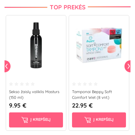
TOP PREKĖS
Sekso žaislų valiklis Masturs
Tamponai Beppy Soft
(150 ml)
Comfort Wet (8 vnt.)
9.95 €
22.95 €
Į KREPŠELĮ
Į KREPŠELĮ