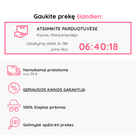
Gaukite prekę
šiandien:
ATSIIMKITE PARDUOTUVĖSE
Kaune, Marijampolėje.
06:40:18
Užsakymą atlikti iki 18h
Jums liko:
Nemokamai pristatome
nuo 39 €
GERIAUSIOS KAINOS GARANTIJA
100% Slaptas pirkimas
Galimybė apžiūrėti prekes