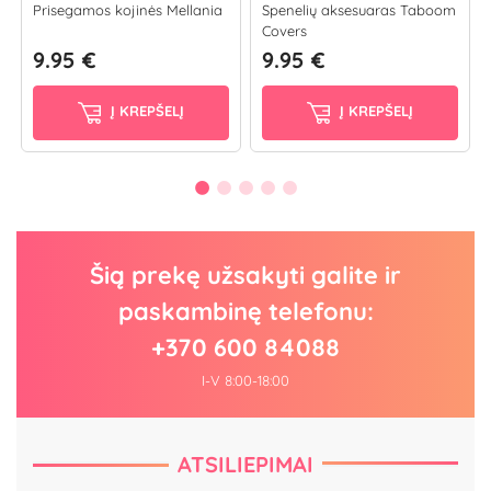
Prisegamos kojinės Mellania
Spenelių aksesuaras Taboom
Covers
9.95 €
9.95 €
Į KREPŠELĮ
Į KREPŠELĮ
Šią prekę užsakyti galite ir
paskambinę telefonu:
+370 600 84088
I-V 8:00-18:00
ATSILIEPIMAI