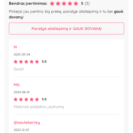
Bendras įvertinimas:
5
(3)
Pirkėjai jau įvertino šią prekę, parašyk atsiliepimą ir tu bei
gauk
dovanų
!
Parašyk atsiliepimą ir GAUK DOVANĄ!
M
2025-05-04
5.0
Good
MG
2024-08-01
5.0
Maloniai padidino jautrumą
@saulebarley
2022-12-07