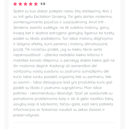
5.0
Spėkit su kuo dabar patepta rašau šitą atsiliepimą. Aha :)
su Intt geliu Excitation Ginseng. Tai gelis skirtas moterims,
suintensyvinantis pojūčius ir susijaudinimą. Anot Intt -
ženšenis, esantis sudėtyje, ne tik suteikia malonų, gaivų
kvapą bet ir skatina estrogeno gamybą. Ilgainiui tai turėtų
padėti su libido padidėjimu. Turi labai malonų dilgčiojimo
ir šildymo efektą, kuris pereina į malonų stimuliuojantį
pojūtį. Tik norėčiau pridėti, jog su kiekiu tikrai verta
nepiknaudžiauti - užtenka nedidelio kiekio klitoriui ir
makšties kanalo ištepimui, o pernelyg didelis kiekis gali ne
itin maloniai deginti. Kadangi aš asmeniškai dėl
vartojamų vaistų susiduriu su jautrumo sumažėjimu dėl
kurio labai sunku pasiekti orgazmą tiek su partneriu, tiek
su savimi - labai džiaugiuosi kad yra produktas kuris gali
padėti su libido ir jautrumo sugrąžinimu. Man labai
patinka - rekomenduoju išbandyti. Ypač jei susiduriate su
panašiomis problemomis kaip ir aš. Iš gelio nesitikiu tokių
savybių kaip iš lubrikanto, tačiau gaila, kad nėra pateikta
informacijos ar tinkamas naudoti su sekso žaislais ir
prezervatyvais.