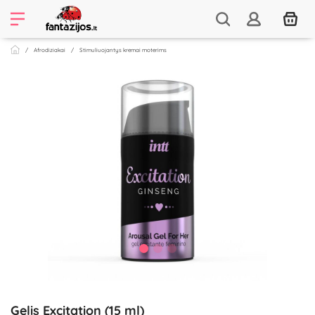
Afrodiziakai
Stimuliuojantys kremai moterims
Gelis Excitation (15 ml)