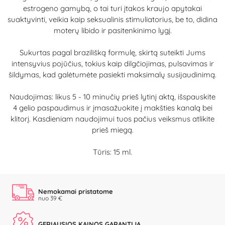
estrogeno gamybą, o tai turi įtakos kraujo apytakai
suaktyvinti, veikia kaip seksualinis stimuliatorius, be to, didina
moterų libido ir pasitenkinimo lygį.
Sukurtas pagal brazilišką formulę, skirtą suteikti Jums
intensyvius pojūčius, tokius kaip dilgčiojimas, pulsavimas ir
šildymas, kad galėtumėte pasiekti maksimalų susijaudinimą.
Naudojimas: likus 5 - 10 minučių prieš lytinį aktą, išspauskite
4 gelio paspaudimus ir įmasažuokite į makšties kanalą bei
klitorį. Kasdieniam naudojimui tuos pačius veiksmus atlikite
prieš miegą.
Tūris: 15 ml.
Nemokamai pristatome
nuo 39 €
GERIAUSIOS KAINOS GARANTIJA