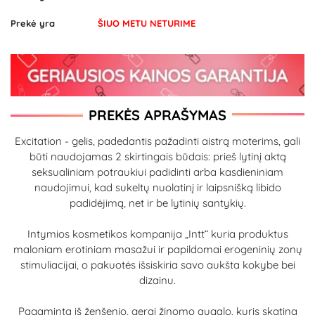
Prekė yra
ŠIUO METU NETURIME
PREKĖS APRAŠYMAS
Excitation - gelis, padedantis pažadinti aistrą moterims, gali
būti naudojamas 2 skirtingais būdais: prieš lytinį aktą
seksualiniam potraukiui padidinti arba kasdieniniam
naudojimui, kad sukeltų nuolatinį ir laipsnišką libido
padidėjimą, net ir be lytinių santykių.
Intymios kosmetikos kompanija „Intt“ kuria produktus
maloniam erotiniam masažui ir papildomai erogeninių zonų
stimuliacijai, o pakuotės išsiskiria savo aukšta kokybe bei
dizainu.
Pagaminta iš ženšenio, gerai žinomo augalo, kuris skatina