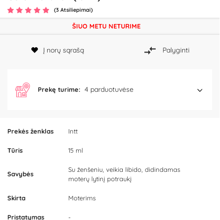
(3 Atsiliepimai)
ŠIUO METU NETURIME
Į norų sąrašą
Palyginti
4 parduotuvėse
Prekę turime:
Prekės ženklas
Intt
Tūris
15 ml
Su ženšeniu, veikia libido, didindamas
Savybės
moterų lytinį potraukį
Skirta
Moterims
Pristatymas
-