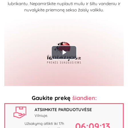
lubrikantu. Nepamirškite nuplauti muilu ir šiltu vandeniu ir
nuvalykite priemonę sekso žaislų valikliu.
Play
Video
Gaukite prekę
šiandien:
ATSIIMKITE PARDUOTUVĖSE
Vilniuje.
06:09:13
Užsakymą atlikti iki 17h