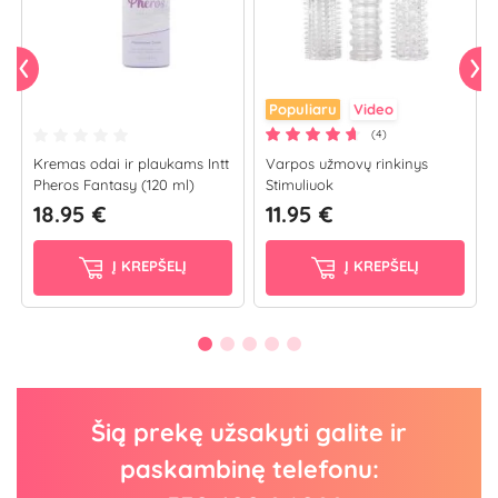
Populiaru
Video
(4)
Kremas odai ir plaukams Intt
Varpos užmovų rinkinys
Pheros Fantasy (120 ml)
Stimuliuok
18.95 €
11.95 €
Į KREPŠELĮ
Į KREPŠELĮ
Šią prekę užsakyti galite ir
paskambinę telefonu: