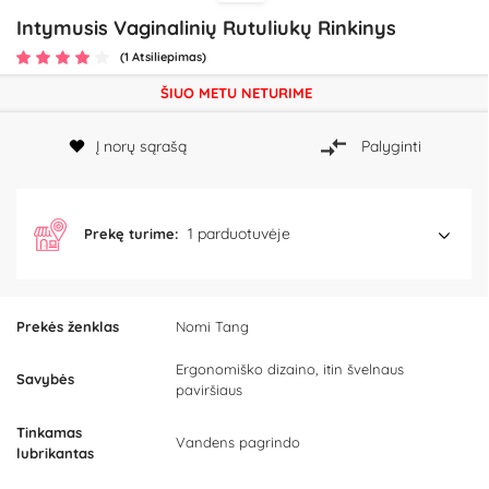
Intymusis Vaginalinių Rutuliukų Rinkinys
(1 Atsiliepimas)
ŠIUO METU NETURIME
Į norų sąrašą
Palyginti
1 parduotuvėje
Prekę turime:
Prekės ženklas
Nomi Tang
Ergonomiško dizaino, itin švelnaus
Savybės
paviršiaus
Tinkamas
Vandens pagrindo
lubrikantas