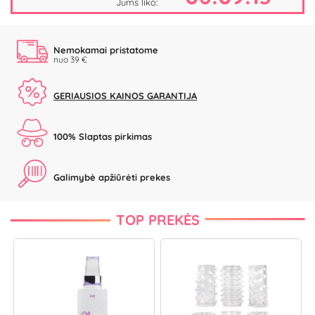
Jums liko:
Nemokamai pristatome
nuo 39 €
GERIAUSIOS KAINOS GARANTIJA
100% Slaptas pirkimas
Galimybė apžiūrėti prekes
TOP PREKĖS