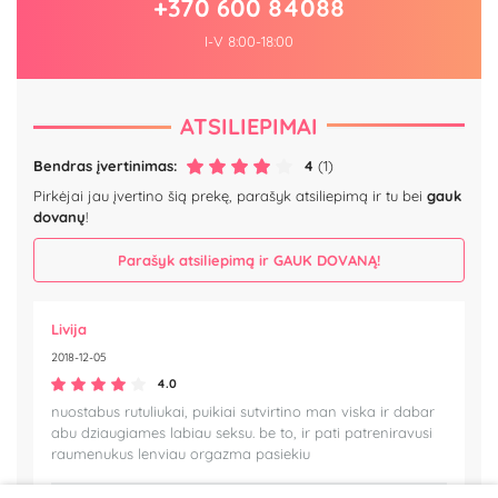
+370 600 84088
I-V 8:00-18:00
ATSILIEPIMAI
Bendras įvertinimas:
4
(1)
Pirkėjai jau įvertino šią prekę, parašyk atsiliepimą ir tu bei
gauk
dovanų
!
Parašyk atsiliepimą ir GAUK DOVANĄ!
Livija
2018-12-05
4.0
nuostabus rutuliukai, puikiai sutvirtino man viska ir dabar
abu dziaugiames labiau seksu. be to, ir pati patreniravusi
raumenukus lenviau orgazma pasiekiu