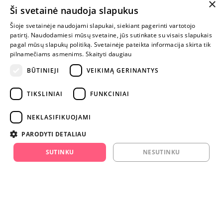
×
Ši svetainė naudoja slapukus
Šioje svetainėje naudojami slapukai, siekiant pagerinti vartotojo
MYLIMIAUSIA
patirtį. Naudodamiesi mūsų svetaine, jūs sutinkate su visais slapukais
LIETUVOS
pagal mūsų slapukų politiką. Svetainėje pateikta informacija skirta tik
ELEKTRONINĖ
pilnamečiams asmenims.
Skaityti daugiau
PARDUOTUVĖ
BŪTINIEJI
VEIKIMĄ GERINANTYS
NENUSTOK
TIKSLINIAI
FUNKCINIAI
ŽAISTI
NEKLASIFIKUOJAMI
+370 600 84088
PARODYTI DETALIAU
info@fantazijos.lt
SUTINKU
NESUTINKU
P. Lukšio g. 2, Vilnius ("Sigma" teritorija)
facebook.com/Fantazijos.lt
instagram.com/fantazijos.lt
Karjera