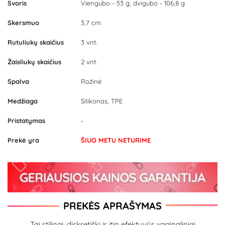
Svoris
Viengubo - 53 g, dvigubo - 106,8 g
Skersmuo
3,7 cm
Rutuliukų skaičius
3 vnt.
Žaisliukų skaičius
2 vnt.
Spalva
Rožinė
Medžiaga
Silikonas, TPE
Pristatymas
-
Prekė yra
ŠIUO METU NETURIME
PREKĖS APRAŠYMAS
Tai stilingi, diskretiški ir itin efektyvūs vaginaliniai