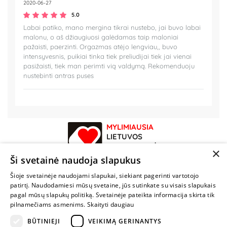
2020-06-27
5.0
Labai patiko, mano mergina tikrai nustebo, jai buvo labai
malonu, o aš džiaugiuosi galėdamas taip maloniai
pažaisti, paerzinti. Orgazmas atėjo lengviau,, buvo
intensyvesnis, puikiai tinka tiek preliudijai tiek jai vienai
pasižaisti, tiek man perimti vią valdymą. Rekomenduoju
nustebinti antras puses
MYLIMIAUSIA
LIETUVOS
ELEKTRONINĖ
×
PARDUOTUVĖ
Ši svetainė naudoja slapukus
Šioje svetainėje naudojami slapukai, siekiant pagerinti vartotojo
NENUSTOK
patirtį. Naudodamiesi mūsų svetaine, jūs sutinkate su visais slapukais
ŽAISTI
pagal mūsų slapukų politiką. Svetainėje pateikta informacija skirta tik
pilnamečiams asmenims.
Skaityti daugiau
+370 600 84088
BŪTINIEJI
VEIKIMĄ GERINANTYS