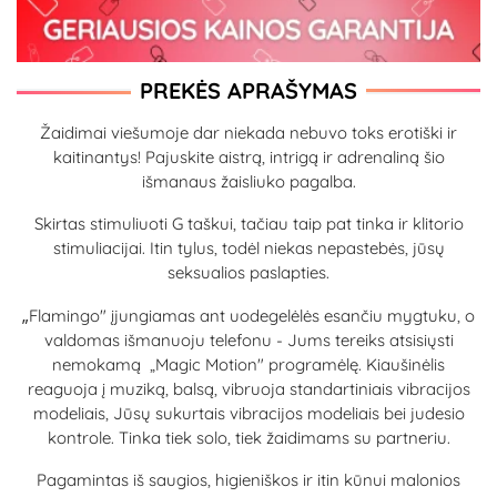
PREKĖS APRAŠYMAS
Žaidimai viešumoje dar niekada nebuvo toks erotiški ir
kaitinantys! Pajuskite aistrą, intrigą ir adrenaliną šio
išmanaus žaisliuko pagalba.
Skirtas stimuliuoti G taškui, tačiau taip pat tinka ir klitorio
stimuliacijai. Itin tylus, todėl niekas nepastebės, jūsų
seksualios paslapties.
„
Flamingo" įjungiamas ant uodegelėlės esančiu mygtuku, o
valdomas išmanuoju telefonu - Jums tereiks atsisiųsti
nemokamą „Magic Motion" programėlę. Kiaušinėlis
reaguoja į muziką, balsą, vibruoja standartiniais vibracijos
modeliais, Jūsų sukurtais vibracijos modeliais bei judesio
kontrole. Tinka tiek solo, tiek žaidimams su partneriu.
Pagamintas iš saugios, higieniškos ir itin kūnui malonios