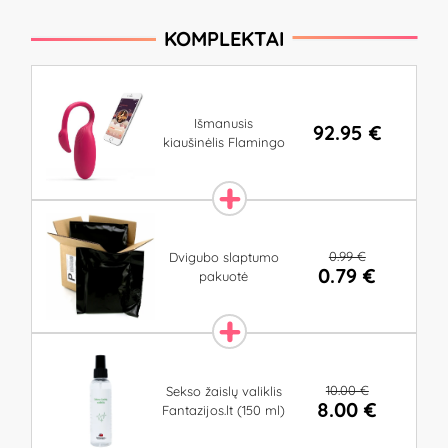
KOMPLEKTAI
Išmanusis
92.95 €
kiaušinėlis Flamingo
0.99 €
Dvigubo slaptumo
0.79 €
pakuotė
10.00 €
Sekso žaislų valiklis
8.00 €
Fantazijos.lt (150 ml)