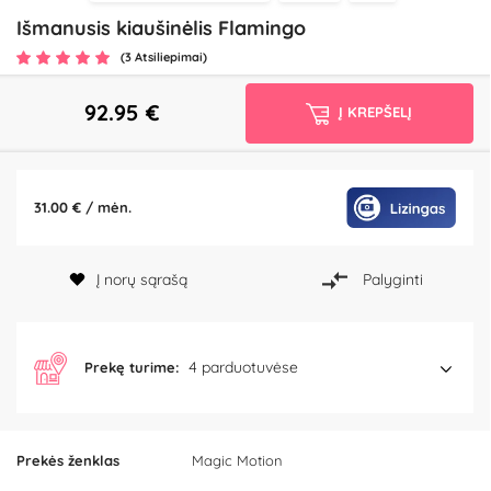
Išmanusis kiaušinėlis Flamingo
(3 Atsiliepimai)
92.95
€
Į KREPŠELĮ
31.00 € / mėn.
Į norų sąrašą
Palyginti
4 parduotuvėse
Prekę turime:
Prekės ženklas
Magic Motion