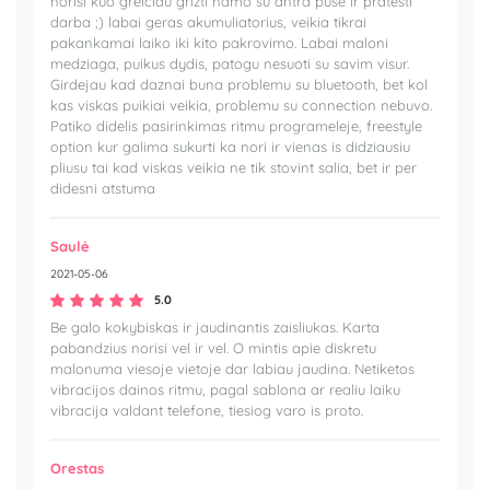
norisi kuo greiciau grizti namo su antra puse ir pratesti
darba ;) labai geras akumuliatorius, veikia tikrai
pakankamai laiko iki kito pakrovimo. Labai maloni
medziaga, puikus dydis, patogu nesuoti su savim visur.
Girdejau kad daznai buna problemu su bluetooth, bet kol
kas viskas puikiai veikia, problemu su connection nebuvo.
Patiko didelis pasirinkimas ritmu programeleje, freestyle
option kur galima sukurti ka nori ir vienas is didziausiu
pliusu tai kad viskas veikia ne tik stovint salia, bet ir per
didesni atstuma
Saulė
2021-05-06
5.0
Be galo kokybiskas ir jaudinantis zaisliukas. Karta
pabandzius norisi vel ir vel. O mintis apie diskretu
malonuma viesoje vietoje dar labiau jaudina. Netiketos
vibracijos dainos ritmu, pagal sablona ar realiu laiku
vibracija valdant telefone, tiesiog varo is proto.
Orestas