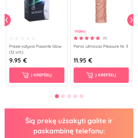
Video
(5)
Prezervatyvai Pasante Glow
Penio užmovas Pleasure Nr. 3
(12 vnt.)
9.95 €
11.95 €
Į KREPŠELĮ
Į KREPŠELĮ
Šią prekę užsakyti galite ir
paskambinę telefonu: