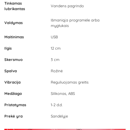
Tinkamas
Vandens pagrindo
lubrikantas
Išmaniąja programėle arba
Valdymas
mygtukais
Maitinimas
USB
Ilgis
12 cm
Skersmuo
3 cm
Spalva
Rožinė
Vibracija
Reguliuojamas greitis
Medžiaga
Silikonas, ABS
Pristatymas
1-2 d.d.
Prekė yra
Sandėlyje