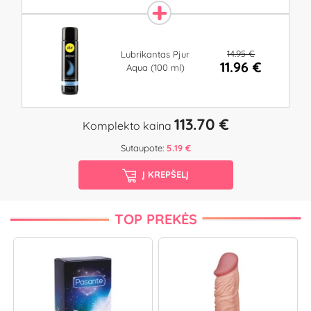
14.95 €
Lubrikantas Pjur
11.96 €
Aqua (100 ml)
113.70 €
Komplekto kaina
Sutaupote:
5.19 €
Į KREPŠELĮ
TOP PREKĖS