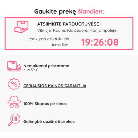
Gaukite prekę
šiandien:
ATSIIMKITE PARDUOTUVĖSE
Vilniuje, Kaune, Klaipėdoje, Marijampolėje.
19:26:08
Užsakymą atlikti iki 18h
Jums liko:
Nemokamai pristatome
nuo 39 €
GERIAUSIOS KAINOS GARANTIJA
100% Slaptas pirkimas
Galimybė apžiūrėti prekes