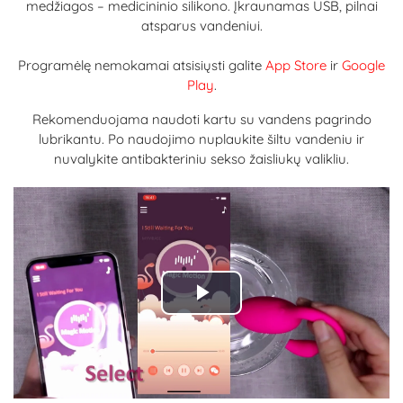
medžiagos – medicininio silikono. Įkraunamas USB, pilnai
atsparus vandeniui.
Programėlę nemokamai atsisiųsti galite
App Store
ir
Google
Play
.
Rekomenduojama naudoti kartu su vandens pagrindo
lubrikantu. Po naudojimo nuplaukite šiltu vandeniu ir
nuvalykite antibakteriniu sekso žaisliukų valikliu.
Play
Video