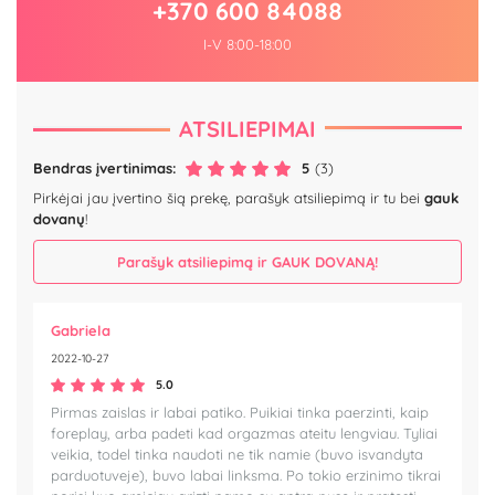
+370 600 84088
I-V 8:00-18:00
ATSILIEPIMAI
Bendras įvertinimas:
5
(3)
Pirkėjai jau įvertino šią prekę, parašyk atsiliepimą ir tu bei
gauk
dovanų
!
Parašyk atsiliepimą ir GAUK DOVANĄ!
Gabriela
2022-10-27
5.0
Pirmas zaislas ir labai patiko. Puikiai tinka paerzinti, kaip
foreplay, arba padeti kad orgazmas ateitu lengviau. Tyliai
veikia, todel tinka naudoti ne tik namie (buvo isvandyta
parduotuveje), buvo labai linksma. Po tokio erzinimo tikrai