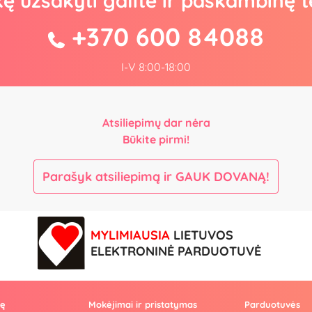
kę užsakyti galite ir paskambinę t
+370 600 84088
I-V 8:00-18:00
Atsiliepimų dar nėra
Būkite pirmi!
Parašyk atsiliepimą ir GAUK DOVANĄ!
MYLIMIAUSIA
LIETUVOS
ELEKTRONINĖ PARDUOTUVĖ
vę
Mokėjimai ir pristatymas
Parduotuvės