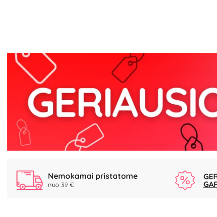
Nemokamai pristatome
GER
GA
nuo 39 €