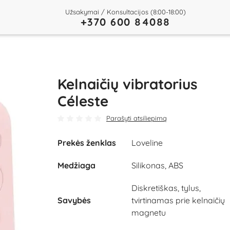
Užsakymai / Konsultacijos (8:00-18:00)
+370 600 84088
Kelnaičių vibratorius
Céleste
Parašyti atsiliepimą
Prekės ženklas
Loveline
Medžiaga
Silikonas, ABS
Diskretiškas, tylus,
Savybės
tvirtinamas prie kelnaičių
magnetu