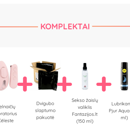
KOMPLEKTAI
Sekso žaislų
Dvigubo
Lubrikan
elnaičių
valiklis
slaptumo
Pjur Aqua
bratorius
Fantazijos.lt
pakuotė
ml)
Céleste
(150 ml)