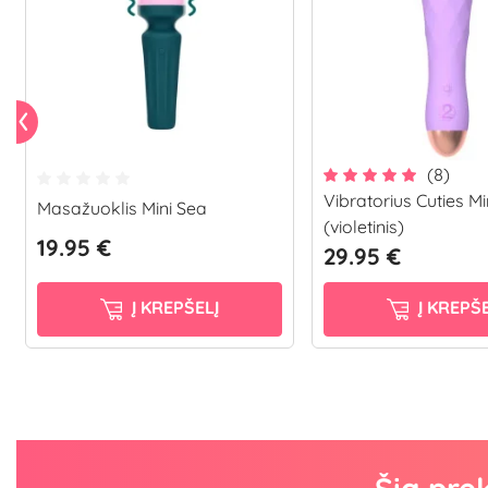
(8)
Vibratorius Cuties Mi
Masažuoklis Mini Sea
(violetinis)
19.95 €
29.95 €
Į KREPŠELĮ
Į KREPŠE