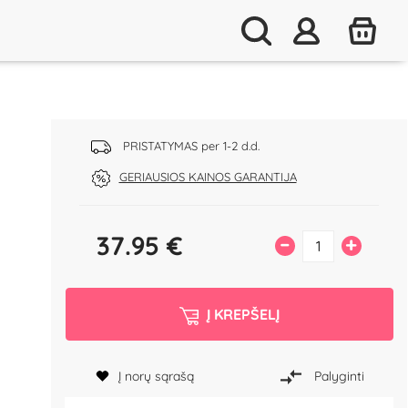
PRISTATYMAS per 1-2 d.d.
GERIAUSIOS KAINOS GARANTIJA
37.95
€
–
+
Į KREPŠELĮ
Į norų sąrašą
Palyginti