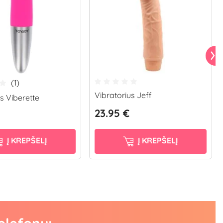
(1)
Vibratorius Jeff
s Viberette
23.95 €
Į KREPŠELĮ
Į KREPŠELĮ