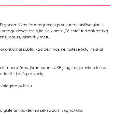
Ergonomiškos formos įrenginys sukurtas atsižvelgiant į
patogu dėvėti. Itin tyliai veikiantis „Céleste“ turi diskretišką
intensyviausių akimirkų metu.
akankamai subtili, kad dėvimas kelnaitėse liktų visiškai
no temperatūros. Įkraunamas USB jungtimi, įkrovimo laikas -
kelti ir į dušą ar vonią.
valdymo pulteliu.
kite antibakteriniu sekso žaisliukų valikliu.