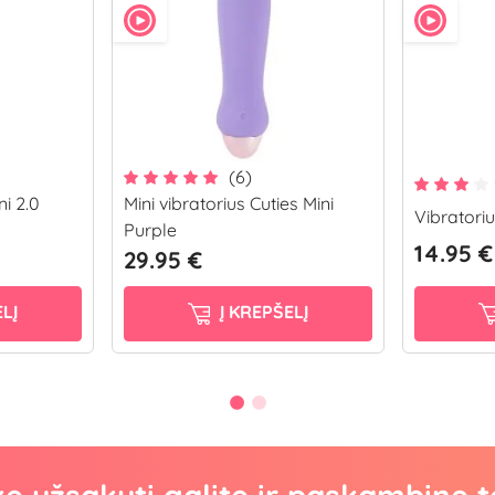
(6)
ni 2.0
Mini vibratorius Cuties Mini
Vibratoriu
Purple
14.95 €
29.95 €
LĮ
Į KREPŠELĮ