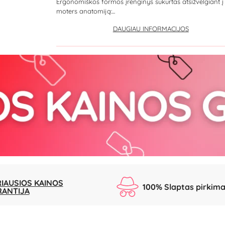
Ergonomiškos formos įrenginys sukurtas atsižvelgiant į
moters anatomiją:...
DAUGIAU INFORMACIJOS
IAUSIOS KAINOS
100% Slaptas pirkim
RANTIJA