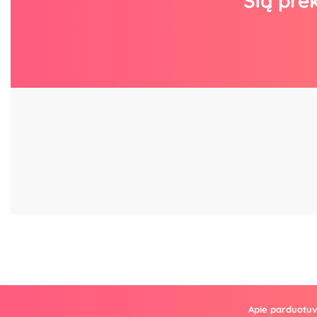
Šią pre
Apie parduotu