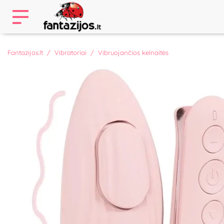
Fantazijos.lt
Vibratoriai
Vibruojančios kelnaitės