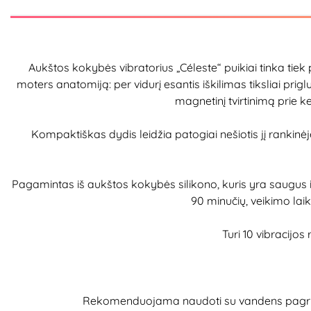
Aukštos kokybės vibratorius „Céleste“ puikiai tinka t
moters anatomiją: per vidurį esantis iškilimas tiksliai priglun
magnetinį tvirtinimą prie ke
Kompaktiškas dydis leidžia patogiai nešiotis jį rankinė
Pagamintas iš aukštos kokybės silikono, kuris yra saugus i
90 minučių, veikimo laik
Turi 10 vibracij
Rekomenduojama naudoti su vandens pagrindo l