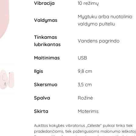
Vibracija
10 režimų
Mygtuku arba nuotolinio
Valdymas
valdymo pulteliu
Tinkamas
Vandens pagrindo
lubrikantas
Maitinimas
USB
Ilgis
9,8 cm
Skersmuo
3,5 cm
Spalva
Rožinė
Skirta
Moterims
Aukštos kokybės vibratorius „Céleste“ puikiai tinka tiek
pradedančioms, tiek pažengusioms malonumo ieškoto