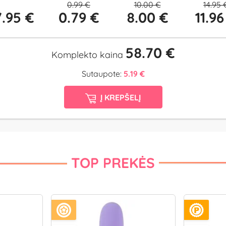
0.99 €
10.00 €
14.95 
.95 €
0.79 €
8.00 €
11.96
58.70 €
Komplekto kaina
Sutaupote:
5.19 €
Į KREPŠELĮ
TOP PREKĖS