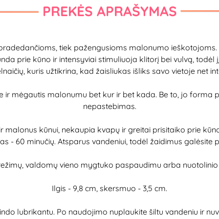
PREKĖS APRAŠYMAS
iek pradedančioms, tiek pažengusioms malonumo ieškotojoms. 
da prie kūno ir intensyviai stimuliuoja klitorį bei vulvą, todėl jį 
lnaičių, kuris užtikrina, kad žaisliukas išliks savo vietoje net 
je ir mėgautis malonumu bet kur ir bet kada. Be to, jo forma p
nepastebimas.
r malonus kūnui, nekaupia kvapų ir greitai prisitaiko prie kū
as - 60 minučių. Atsparus vandeniui, todėl žaidimus galėsite per
os režimų, valdomų vieno mygtuko paspaudimu arba nuotolinio 
Ilgis - 9,8 cm, skersmuo - 3,5 cm.
ubrikantu. Po naudojimo nuplaukite šiltu vandeniu ir nuvaly