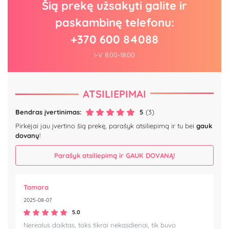
Šią prekę užsakyti galite ir
paskambinę telefonu:
+370 600 84088
I-V 8:00-18:00
ATSILIEPIMAI
Bendras įvertinimas:
5
(3)
Pirkėjai jau įvertino šią prekę, parašyk atsiliepimą ir tu bei
gauk
dovanų
!
Parašyk atsiliepimą ir GAUK DOVANĄ!
Tamara
2025-08-07
5.0
Nerealus daiktas, toks tikrai nekasdienai, tik buvo