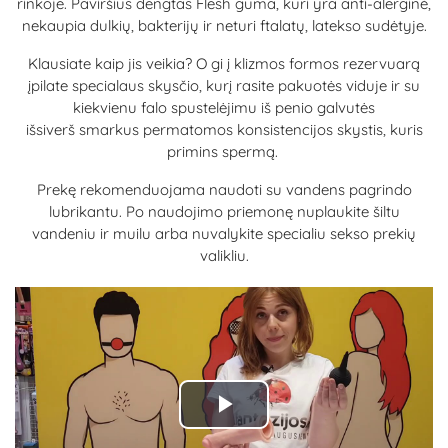
rinkoje. Paviršius dengtas Flesh guma, kuri yra anti-alerginė,
nekaupia dulkių, bakterijų ir neturi ftalatų, latekso sudėtyje.
Klausiate kaip jis veikia? O gi į klizmos formos rezervuarą
įpilate specialaus skysčio, kurį rasite pakuotės viduje ir su
kiekvienu falo spustelėjimu iš penio galvutės
išsiverš smarkus permatomos konsistencijos skystis, kuris
primins spermą.
Prekę rekomenduojama naudoti su vandens pagrindo
lubrikantu. Po naudojimo priemonę nuplaukite šiltu
vandeniu ir muilu arba nuvalykite specialiu sekso prekių
valikliu.
Play