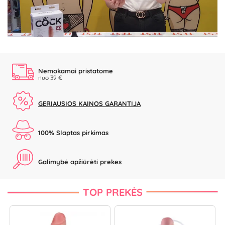
Video
Nemokamai pristatome
nuo 39 €
GERIAUSIOS KAINOS GARANTIJA
100% Slaptas pirkimas
Galimybė apžiūrėti prekes
TOP PREKĖS