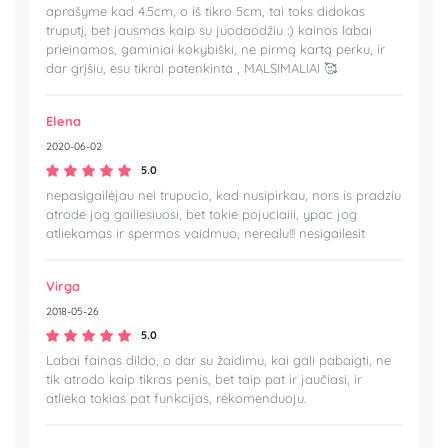
aprašyme kad 4.5cm, o iš tikro 5cm, tai toks didokas
truputį, bet jausmas kaip su juodaodžiu :) kainos labai
prieinamos, gaminiai kokybiški, ne pirmą kartą perku, ir
dar grįšiu, esu tikrai patenkinta , MALSIMALIAI 🥰
Elena
2020-06-02
5.0
nepasigailėjau nei trupucio, kad nusipirkau, nors is pradziu
atrode jog gailiesiuosi, bet tokie pojuciaiii, ypac jog
atliekamas ir spermos vaidmuo, nerealu!!! nesigailesit
Virga
2018-05-26
5.0
Labai fainas dildo, o dar su žaidimu, kai gali pabaigti, ne
tik atrodo kaip tikras penis, bet taip pat ir jaučiasi, ir
atlieka tokias pat funkcijas, rekomenduoju.