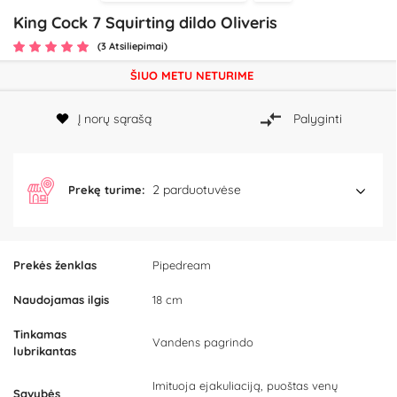
King Cock 7 Squirting dildo Oliveris
(3 Atsiliepimai)
ŠIUO METU NETURIME
Į norų sąrašą
Palyginti
2 parduotuvėse
Prekę turime:
Prekės ženklas
Pipedream
Naudojamas ilgis
18 cm
Tinkamas
Vandens pagrindo
lubrikantas
Imituoja ejakuliaciją, puoštas venų
Savybės