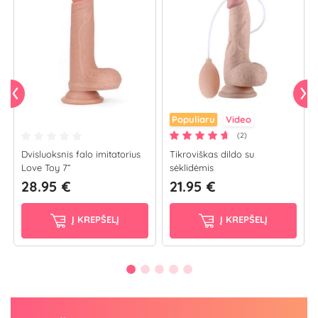
Populiaru
Video
(2)
Dvisluoksnis falo imitatorius
Tikroviškas dildo su
Love Toy 7“
sėklidėmis
28.95 €
21.95 €
Į KREPŠELĮ
Į KREPŠELĮ