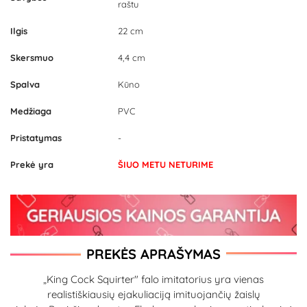
raštu
Ilgis
22 cm
Skersmuo
4,4 cm
Spalva
Kūno
Medžiaga
PVC
Pristatymas
-
Prekė yra
ŠIUO METU NETURIME
PREKĖS APRAŠYMAS
„King Cock Squirter" falo imitatorius yra vienas
realistiškiausių ejakuliaciją imituojančių žaislų