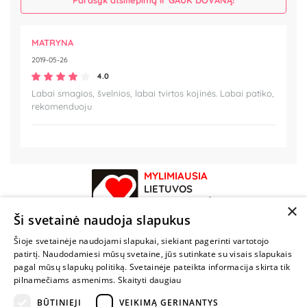
MATRYNA
2019-05-26
4.0
Labai smagios, švelnios, labai tvirtos kojinės. Labai patiko,
rekomenduoju
MYLIMIAUSIA
LIETUVOS
ELEKTRONINĖ
×
PARDUOTUVĖ
Ši svetainė naudoja slapukus
Šioje svetainėje naudojami slapukai, siekiant pagerinti vartotojo
NENUSTOK
patirtį. Naudodamiesi mūsų svetaine, jūs sutinkate su visais slapukais
ŽAISTI
pagal mūsų slapukų politiką. Svetainėje pateikta informacija skirta tik
pilnamečiams asmenims.
Skaityti daugiau
BŪTINIEJI
VEIKIMĄ GERINANTYS
+370 600 84088