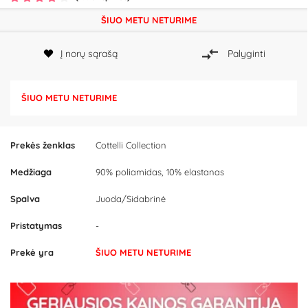
ŠIUO METU NETURIME
Į norų sąrašą
Palyginti
ŠIUO METU NETURIME
Prekės ženklas
Cottelli Collection
Medžiaga
90% poliamidas, 10% elastanas
Spalva
Juoda/Sidabrinė
Pristatymas
-
Prekė yra
ŠIUO METU NETURIME