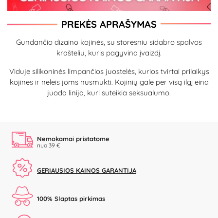
PREKĖS APRAŠYMAS
Gundančio dizaino kojinės, su storesniu sidabro spalvos
krašteliu, kuris pagyvina įvaizdį.
Viduje silikoninės limpančios juostelės, kurios tvirtai prilaikys
kojines ir neleis joms nusmukti. Kojinių gale per visą ilgį eina
juoda linija, kuri suteikia seksualumo.
Nemokamai pristatome
nuo 39 €
GERIAUSIOS KAINOS GARANTIJA
100% Slaptas pirkimas