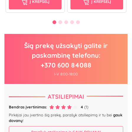
Į KREPŠELĮ
Į KREPŠELĮ
Šią prekę užsakyti galite ir
paskambinę telefonu:
+370 600 84088
I-V 8:00-18:00
ATSILIEPIMAI
Bendras įvertinimas:
4
(1)
Pirkėjai jau įvertino šią prekę, parašyk atsiliepimą ir tu bei
gauk
dovanų
!
Parašyk atsiliepimą ir GAUK DOVANĄ!