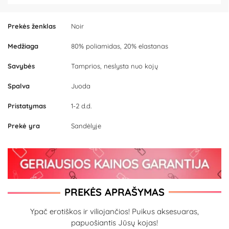
Prekės ženklas
Noir
Medžiaga
80% poliamidas, 20% elastanas
Savybės
Tamprios, neslysta nuo kojų
Spalva
Juoda
Pristatymas
1-2 d.d.
Prekė yra
Sandėlyje
PREKĖS APRAŠYMAS
Ypač erotiškos ir viliojančios! Puikus aksesuaras,
papuošiantis Jūsų kojas!