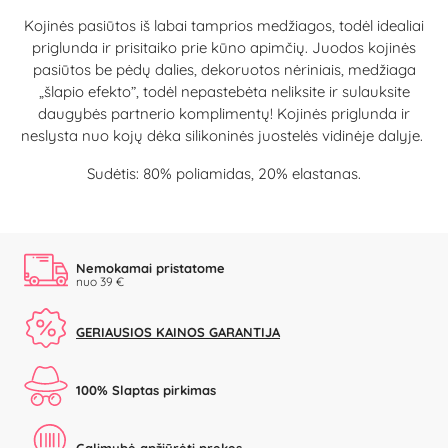
Kojinės pasiūtos iš labai tamprios medžiagos, todėl idealiai
priglunda ir prisitaiko prie kūno apimčių. Juodos kojinės
pasiūtos be pėdų dalies, dekoruotos nėriniais, medžiaga
„šlapio efekto”, todėl nepastebėta neliksite ir sulauksite
daugybės partnerio komplimentų! Kojinės priglunda ir
neslysta nuo kojų dėka silikoninės juostelės vidinėje dalyje.
Sudėtis: 80% poliamidas, 20% elastanas.
Nemokamai pristatome
nuo 39 €
GERIAUSIOS KAINOS GARANTIJA
100% Slaptas pirkimas