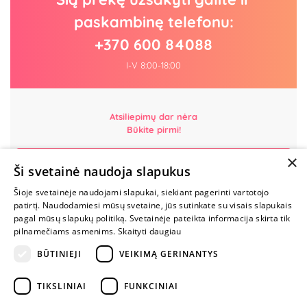
paskambinę telefonu:
+370 600 84088
I-V 8:00-18:00
Atsiliepimų dar nėra
Būkite pirmi!
×
Parašyk atsiliepimą ir GAUK DOVANĄ!
Ši svetainė naudoja slapukus
Šioje svetainėje naudojami slapukai, siekiant pagerinti vartotojo
MYLIMIAUSIA
patirtį. Naudodamiesi mūsų svetaine, jūs sutinkate su visais slapukais
LIETUVOS
pagal mūsų slapukų politiką. Svetainėje pateikta informacija skirta tik
ELEKTRONINĖ
pilnamečiams asmenims.
Skaityti daugiau
PARDUOTUVĖ
BŪTINIEJI
VEIKIMĄ GERINANTYS
NENUSTOK
TIKSLINIAI
FUNKCINIAI
ŽAISTI