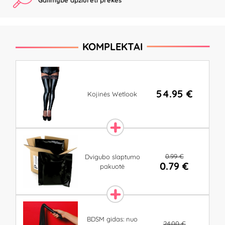
Galimybė apžiūrėti prekes
KOMPLEKTAI
54.95 €
Kojinės Wetlook
0.99 €
Dvigubo slaptumo
0.79 €
pakuotė
BDSM gidas: nuo
24.00 €