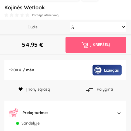
Kojinės Wetlook
Parašyti atsiliepimą
Dydis
54.95
€
Į KREPŠELĮ
19.00 € / mėn.
Į norų sąrašą
Palyginti
Prekę turime:
Sandėlyje