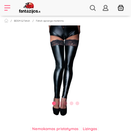
BDSM & Fetish
Fetish apranga moterims
Nemokamas pristatymas
Lizingas