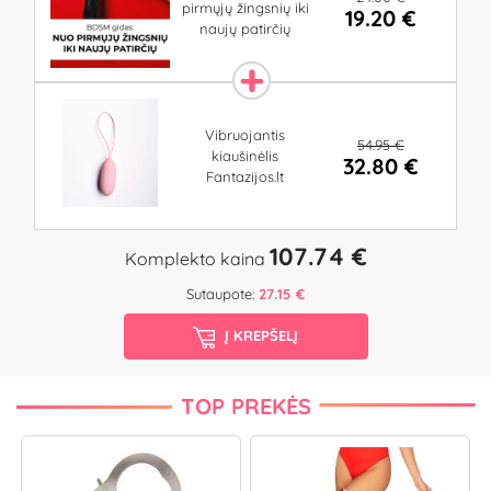
pirmųjų žingsnių iki
19.20 €
naujų patirčių
Vibruojantis
54.95 €
kiaušinėlis
32.80 €
Fantazijos.lt
107.74 €
Komplekto kaina
Sutaupote:
27.15 €
Į KREPŠELĮ
TOP PREKĖS