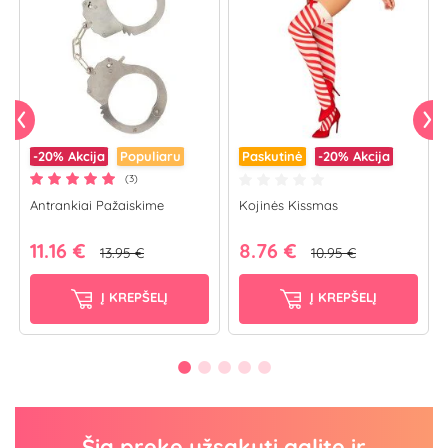
-20%
Akcija
Populiaru
Paskutinė
-20%
Akcija
(3)
Antrankiai Pažaiskime
Kojinės Kissmas
11.16 €
8.76 €
13.95 €
10.95 €
Į KREPŠELĮ
Į KREPŠELĮ
Šią prekę užsakyti galite ir