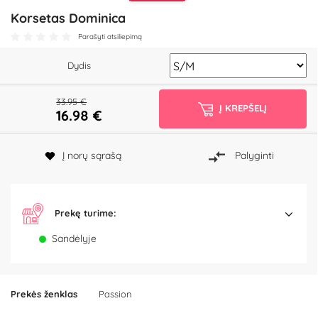
Korsetas Dominica
Parašyti atsiliepimą
Dydis
33.95 €
Į KREPŠELĮ
16.98
€
Į norų sąrašą
Palyginti
Prekę turime:
Sandėlyje
Prekės ženklas
Passion