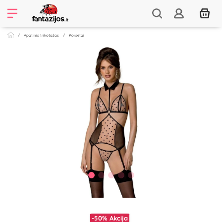
Apatinis trikotažas
Korsetai
-50%
Akcija