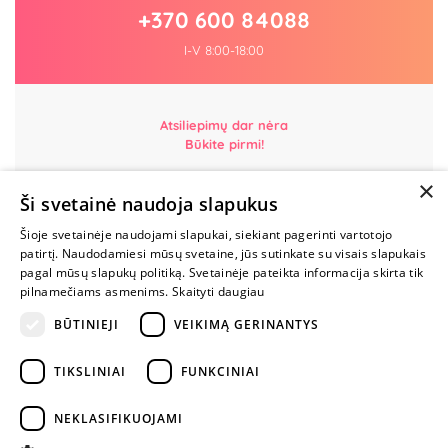
+370 600 84088
I-V 8:00-18:00
Atsiliepimų dar nėra
Būkite pirmi!
×
Parašyk atsiliepimą ir GAUK DOVANĄ!
Ši svetainė naudoja slapukus
Šioje svetainėje naudojami slapukai, siekiant pagerinti vartotojo
MYLIMIAUSIA
patirtį. Naudodamiesi mūsų svetaine, jūs sutinkate su visais slapukais
LIETUVOS
pagal mūsų slapukų politiką. Svetainėje pateikta informacija skirta tik
ELEKTRONINĖ
pilnamečiams asmenims.
Skaityti daugiau
PARDUOTUVĖ
BŪTINIEJI
VEIKIMĄ GERINANTYS
NENUSTOK
TIKSLINIAI
FUNKCINIAI
ŽAISTI
NEKLASIFIKUOJAMI
+370 600 84088