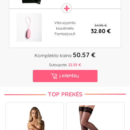
Vibruojantis
54.95 €
kiaušinėlis
32.80 €
Fantazijos.lt
50.57 €
Komplekto kaina
Sutaupote:
22.35 €
Į KREPŠELĮ
TOP PREKĖS