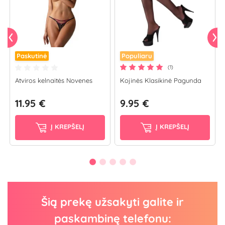
Paskutinė
Populiaru
(1)
Atviros kelnaitės Novenes
Kojinės Klasikinė Pagunda
11.95 €
9.95 €
Į KREPŠELĮ
Į KREPŠELĮ
Šią prekę užsakyti galite ir
paskambinę telefonu: