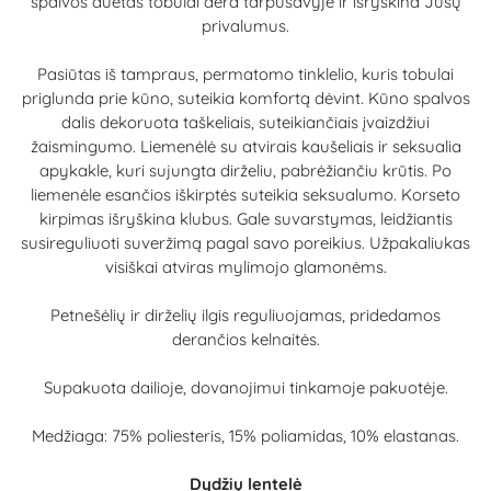
spalvos duetas tobulai dera tarpusavyje ir išryškina Jūsų
privalumus.
Pasiūtas iš tampraus, permatomo tinklelio, kuris tobulai
priglunda prie kūno, suteikia komfortą dėvint. Kūno spalvos
dalis dekoruota taškeliais, suteikiančiais įvaizdžiui
žaismingumo. Liemenėlė su atvirais kaušeliais ir seksualia
apykakle, kuri sujungta dirželiu, pabrėžiančiu krūtis. Po
liemenėle esančios iškirptės suteikia seksualumo. Korseto
kirpimas išryškina klubus. Gale suvarstymas, leidžiantis
susireguliuoti suveržimą pagal savo poreikius. Užpakaliukas
visiškai atviras mylimojo glamonėms.
Petnešėlių ir dirželių ilgis reguliuojamas, pridedamos
derančios kelnaitės.
Supakuota dailioje, dovanojimui tinkamoje pakuotėje.
Medžiaga: 75% poliesteris, 15% poliamidas, 10% elastanas.
Dydžių lentelė