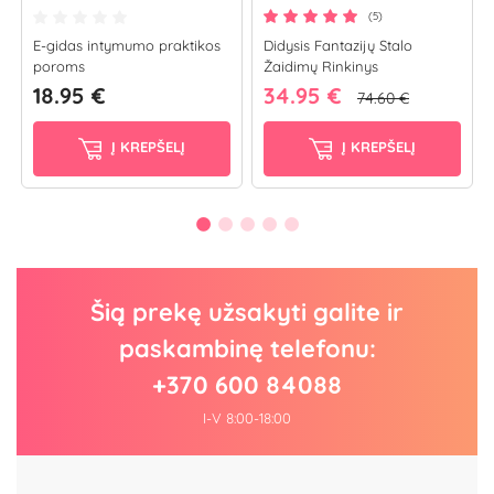
(5)
E-gidas intymumo praktikos
Didysis Fantazijų Stalo
poroms
Žaidimų Rinkinys
18.95 €
34.95 €
74.60 €
Į KREPŠELĮ
Į KREPŠELĮ
Šią prekę užsakyti galite ir
paskambinę telefonu:
+370 600 84088
I-V 8:00-18:00