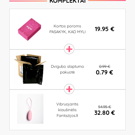
KOMPLEKTAI
Kortos poroms
19.95 €
PASAKYK, KAD MYLI
0.99 €
Dvigubo slaptumo
0.79 €
pakuotė
Vibruojantis
54.95 €
kiaušinėlis
32.80 €
Fantazijos.lt