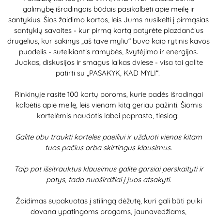
galimybę išradingais būdais pasikalbėti apie meilę ir
santykius. Šios žaidimo kortos, leis Jums nusikelti į pirmąsias
santykių savaites - kur pirmą kartą patyrėte plazdančius
drugelius, kur sakinys „aš tave myliu“ buvo kaip rytinis kavos
puodelis - suteikiantis ramybės, švytėjimo ir energijos.
Juokas, diskusijos ir smagus laikas dviese - visa tai galite
patirti su „PASAKYK, KAD MYLI“.
Rinkinyje rasite 100 kortų poroms, kurie padės išradingai
kalbėtis apie meilę, leis vienam kitą geriau pažinti. Šiomis
kortelėmis naudotis labai paprasta, tiesiog:
Galite abu traukti korteles paeiliui ir užduoti vienas kitam
tuos pačius arba skirtingus klausimus.
Taip pat išsitrauktus klausimus galite garsiai perskaityti ir
patys, tada nuoširdžiai į juos atsakyti.
Žaidimas supakuotas į stilingą dėžutę, kuri gali būti puiki
dovana ypatingoms progoms, jaunavedžiams,