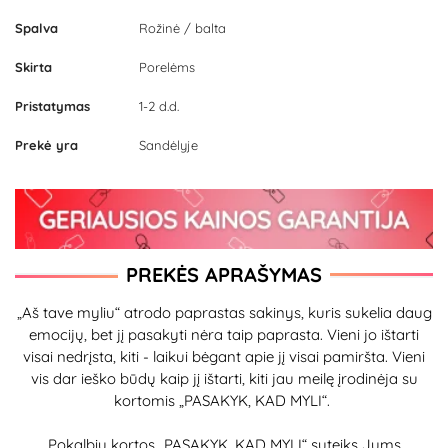
Spalva
Rožinė / balta
Skirta
Porelėms
Pristatymas
1-2 d.d.
Prekė yra
Sandėlyje
PREKĖS APRAŠYMAS
„Aš tave myliu“ atrodo paprastas sakinys, kuris sukelia daug
emocijų, bet jį pasakyti nėra taip paprasta. Vieni jo ištarti
visai nedrįsta, kiti - laikui bėgant apie jį visai pamiršta. Vieni
vis dar ieško būdų kaip jį ištarti, kiti jau meilę įrodinėja su
kortomis „PASAKYK, KAD MYLI“.
Pokalbių kortos „PASAKYK, KAD MYLI“ suteiks Jums