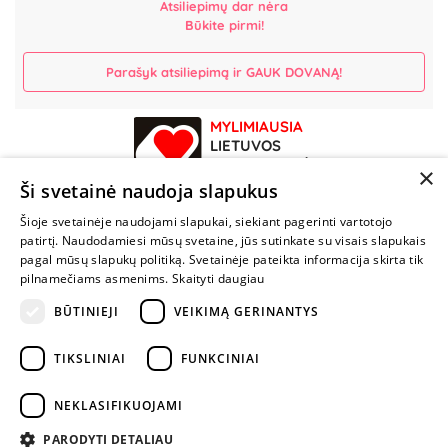
Atsiliepimų dar nėra
Būkite pirmi!
Parašyk atsiliepimą ir GAUK DOVANĄ!
MYLIMIAUSIA
LIETUVOS
ELEKTRONINĖ
×
PARDUOTUVĖ
Ši svetainė naudoja slapukus
Šioje svetainėje naudojami slapukai, siekiant pagerinti vartotojo
NENUSTOK
patirtį. Naudodamiesi mūsų svetaine, jūs sutinkate su visais slapukais
ŽAISTI
pagal mūsų slapukų politiką. Svetainėje pateikta informacija skirta tik
pilnamečiams asmenims.
Skaityti daugiau
BŪTINIEJI
VEIKIMĄ GERINANTYS
+370 600 84088
info@fantazijos.lt
TIKSLINIAI
FUNKCINIAI
P. Lukšio g. 2, Vilnius ("Sigma" teritorija)
NEKLASIFIKUOJAMI
facebook.com/Fantazijos.lt
PARODYTI DETALIAU