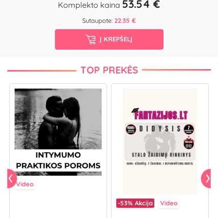
53.54 €
Komplekto kaina
Sutaupote:
22.35 €
Į KREPŠELĮ
TOP PREKĖS
Video
-53%
Akcija
Video