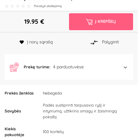
Parašyti atsiliepimą
19.95
€
Į KREPŠELĮ
Į norų sąrašą
Palyginti
4 parduotuvėse
Prekę turime:
Prekės ženklas
Nebegėda
Padės sustiprinti tarpusavio ryšį ir
Savybės
intymumą, užtikrins smagų ir žaismingą
pokalbį
Kiekis
100 kortelių
pakuotėje