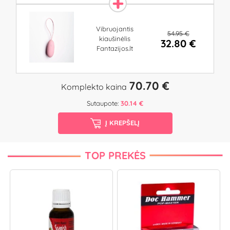
Vibruojantis
54.95 €
kiaušinėlis
32.80 €
Fantazijos.lt
70.70 €
Komplekto kaina
Sutaupote:
30.14 €
Į KREPŠELĮ
TOP PREKĖS