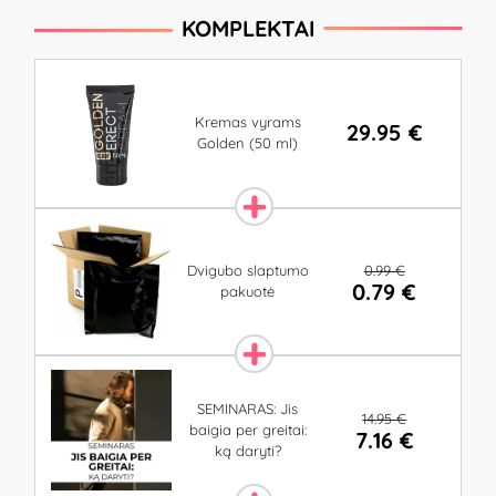
KOMPLEKTAI
Kremas vyrams
29.95 €
Golden (50 ml)
0.99 €
Dvigubo slaptumo
0.79 €
pakuotė
SEMINARAS: Jis
14.95 €
baigia per greitai:
7.16 €
ką daryti?