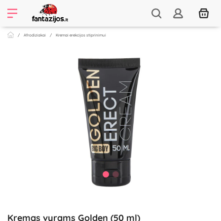
Afrodiziakai
Kremai erekcijos stiprinimui
Kremas vyrams Golden (50 ml)