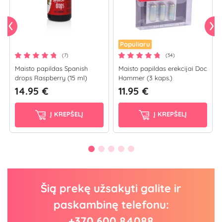
Populiaru
(7)
(34)
Maisto papildas Spanish
Maisto papildas erekcijai Doc
drops Raspberry (15 ml)
Hammer (3 kaps.)
14.95 €
11.95 €
Į KREPŠELĮ
Į KREPŠELĮ
Šią prekę užsakyti galite ir
paskambinę telefonu:
+370 600 84088