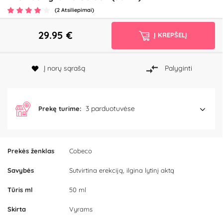
(2 Atsiliepimai)
29.95
€
Į KREPŠELĮ
Į norų sąrašą
Palyginti
3 parduotuvėse
Prekę turime:
Prekės ženklas
Cobeco
Savybės
Sutvirtina erekciją, ilgina lytinį aktą
Tūris ml
50 ml
Skirta
Vyrams