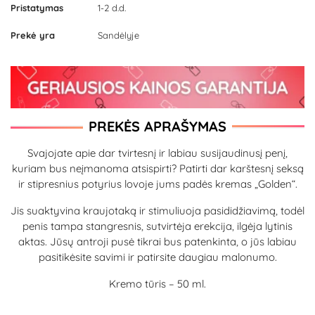
Pristatymas
1-2 d.d.
Prekė yra
Sandėlyje
PREKĖS APRAŠYMAS
Svajojate apie dar tvirtesnį ir labiau susijaudinusį penį,
kuriam bus neįmanoma atsispirti? Patirti dar karštesnį seksą
ir stipresnius potyrius lovoje jums padės kremas „Golden“.
Jis suaktyvina kraujotaką ir stimuliuoja pasididžiavimą, todėl
penis tampa stangresnis, sutvirtėja erekcija, ilgėja lytinis
aktas. Jūsų antroji pusė tikrai bus patenkinta, o jūs labiau
pasitikėsite savimi ir patirsite daugiau malonumo.
Kremo tūris – 50 ml.