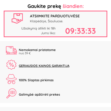
Gaukite prekę
šiandien:
ATSIIMKITE PARDUOTUVĖSE
Klaipėdoje, Šiauliuose.
09:33:32
Užsakymą atlikti iki 18h
Jums liko:
Nemokamai pristatome
nuo 39 €
GERIAUSIOS KAINOS GARANTIJA
100% Slaptas pirkimas
Galimybė apžiūrėti prekes