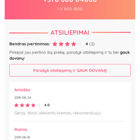
I-V 8:00-18:00
ATSILIEPIMAI
Bendras įvertinimas:
4
(2)
Pirkėjai jau įvertino šią prekę, parašyk atsiliepimą ir tu bei
gauk
dovanų
!
Parašyk atsiliepimą ir GAUK DOVANĄ!
Antoška
2019-08-24
4.0
Geras, tikrai veikiantis kremas, rekomenduoju.
Raimis
2019-08-18