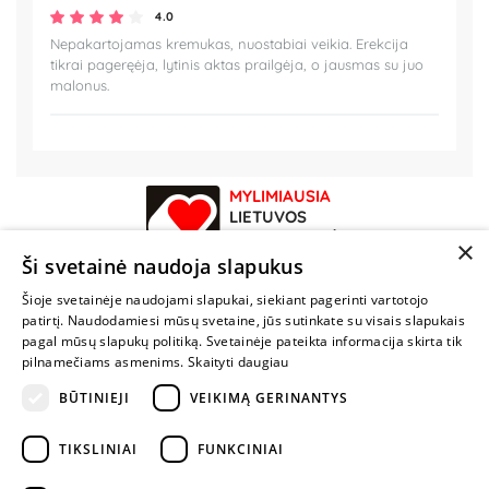
4.0
Nepakartojamas kremukas, nuostabiai veikia. Erekcija
tikrai pageręėja, lytinis aktas prailgėja, o jausmas su juo
malonus.
MYLIMIAUSIA
LIETUVOS
ELEKTRONINĖ
×
PARDUOTUVĖ
Ši svetainė naudoja slapukus
Šioje svetainėje naudojami slapukai, siekiant pagerinti vartotojo
NENUSTOK
patirtį. Naudodamiesi mūsų svetaine, jūs sutinkate su visais slapukais
ŽAISTI
pagal mūsų slapukų politiką. Svetainėje pateikta informacija skirta tik
pilnamečiams asmenims.
Skaityti daugiau
BŪTINIEJI
VEIKIMĄ GERINANTYS
+370 600 84088
info@fantazijos.lt
TIKSLINIAI
FUNKCINIAI
P. Lukšio g. 2, Vilnius ("Sigma" teritorija)