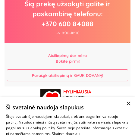
Šią prekę užsakyti galite ir
paskambinę telefonu:
+370 600 84088
I-V 8:00-18:00
Atsiliepimų dar nėra
Būkite pirmi!
Parašyk atsiliepimą ir GAUK DOVANĄ!
MYLIMIAUSIA
LIETUVOS
×
ELEKTRONINĖ
Ši svetainė naudoja slapukus
PARDUOTUVĖ
Šioje svetainėje naudojami slapukai, siekiant pagerinti vartotojo
patirtį. Naudodamiesi mūsų svetaine, jūs sutinkate su visais slapukais
NENUSTOK
pagal mūsų slapukų politiką. Svetainėje pateikta informacija skirta tik
ŽAISTI
pilnamečiams asmenims.
Skaityti daugiau