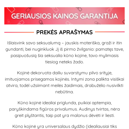
PREKĖS APRAŠYMAS
Išlaisvink savo seksualumą – jauskis moteriška, graži ir itin
gundanti, bei nuginkluok Jį iš pirmo žvilgsnio: pamatęs tave,
pasipuošusią šia seksualia kūno kojine, tavo mylimasis
tiesiog neteks žado.
Kojinė dekoruota dailiu suvarstymu pilvo srityje,
imituojamos prisegamos kojinės. Intymi zona palikta visiškai
atvira, todėl užsiimant meilės žaidimais, drabužėlio nusivilkti
nebūtina.
Kūno kojinė idealiai priglunda, puikiai aptempia,
paryškindama figūros privalumus. Audinys tvirtas, nėra
greit plyštantis, taip pat yra malonus dėvėti ir liesti.
Kūno kojinė yra universalaus dydžio (idealiausiai tiks