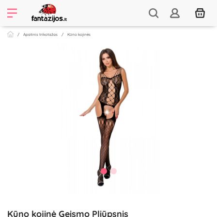
Apatinis trikotažas
Kūno kojinės
Kūno kojinė Geismo Pliūpsnis