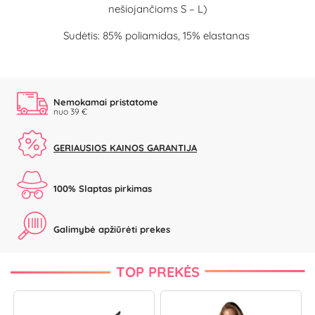
nešiojančioms S – L)
Sudėtis: 85% poliamidas, 15% elastanas
Nemokamai pristatome
nuo 39 €
GERIAUSIOS KAINOS GARANTIJA
100% Slaptas pirkimas
Galimybė apžiūrėti prekes
TOP PREKĖS