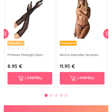
Populiaru
Paskutinė
Pirštinės Midnight Glam
Atviros kelnaitės Novenes
8.95 €
11.95 €
Į KREPŠELĮ
Į KREPŠELĮ