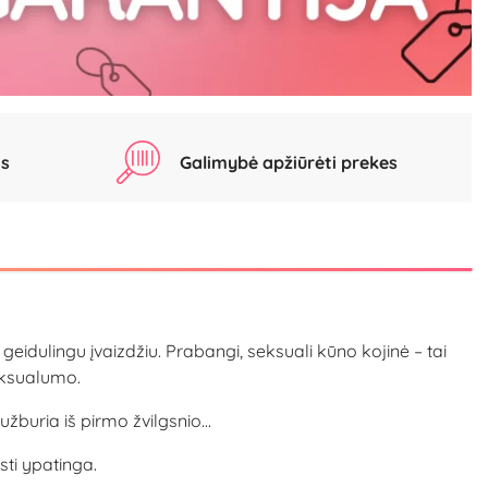
as
Galimybė apžiūrėti prekes
r geidulingu įvaizdžiu. Prabangi, seksuali kūno kojinė – tai
seksualumo.
žburia iš pirmo žvilgsnio...
sti ypatinga.