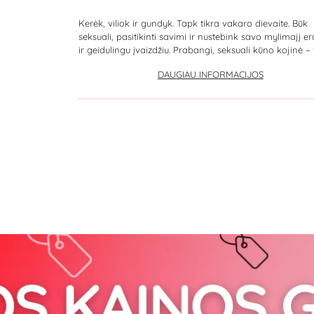
Kerėk, viliok ir gundyk. Tapk tikra vakaro dievaite. Būk
seksuali, pasitikinti savimi ir nustebink savo mylimajį er
ir geidulingu įvaizdžiu. Prabangi, seksuali kūno kojinė – ta
DAUGIAU INFORMACIJOS