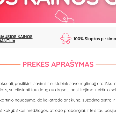
IAUSIOS KAINOS
100% Slaptas pirkim
RANTIJA
PREKĖS APRAŠYMAS
ksuali, pasitikinti savimi ir nustebink savo mylimajį erotišku i
dalis, suteiksianti tau daugiau drąsos, pasitikėjimo ir vidinio 
rtinio naudojimo, dailiai atrodo ant kūno, sužadina aistrą ir u
 kokybiškos medžiagos, atrodo prabangiai, ir leis tau pasiju