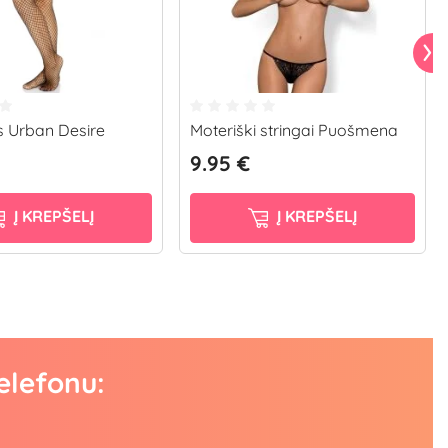
 Urban Desire
Moteriški stringai Puošmena
9.95 €
Į KREPŠELĮ
Į KREPŠELĮ
elefonu: