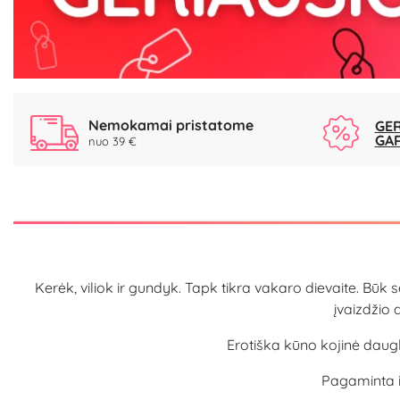
Nemokamai pristatome
GER
GA
nuo 39 €
Kerėk, viliok ir gundyk. Tapk tikra vakaro dievaite. Būk se
įvaizdžio 
Erotiška kūno kojinė daugka
Pagaminta iš