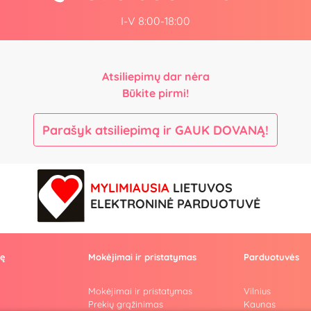
I-V 8:00-18:00
Atsiliepimų dar nėra
Būkite pirmi!
Parašyk atsiliepimą ir GAUK DOVANĄ!
MYLIMIAUSIA
LIETUVOS
ELEKTRONINĖ PARDUOTUVĖ
vę
Mokėjimai ir pristatymas
Parduotuvės
Mokėjimai ir pristatymas
Vilnius
Prekių grąžinimas
Kaunas