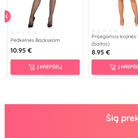
Prisegamos kojinės
Pėdkelnės Backseam
(baltos)
10.95 €
8.95 €
Į KREPŠELĮ
Į KREPŠE
Šią pre