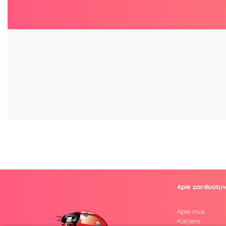
Apie parduotu
Apie mus
Karjera