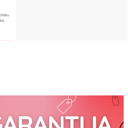
otišku
i...