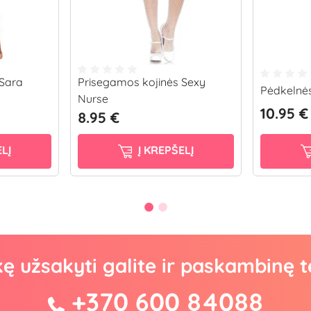
 Sara
Prisegamos kojinės Sexy
Pėdkelnės
Nurse
10.95 €
8.95 €
LĮ
Į KREPŠELĮ
kę užsakyti galite ir paskambinę t
+370 600 84088