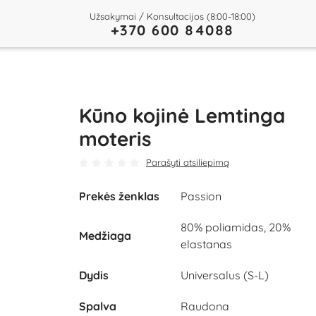
Užsakymai / Konsultacijos (8:00-18:00)
+370 600 84088
Kūno kojinė Lemtinga
moteris
Parašyti atsiliepimą
Prekės ženklas
Passion
80% poliamidas, 20%
Medžiaga
elastanas
Dydis
Universalus (S-L)
Spalva
Raudona