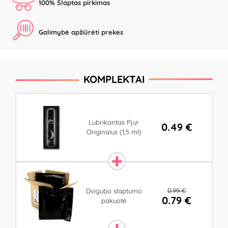
100% Slaptas pirkimas
Galimybė apžiūrėti prekes
KOMPLEKTAI
Lubrikantas Pjur
0.49 €
Originalus (1,5 ml)
0.99 €
Dvigubo slaptumo
0.79 €
pakuotė