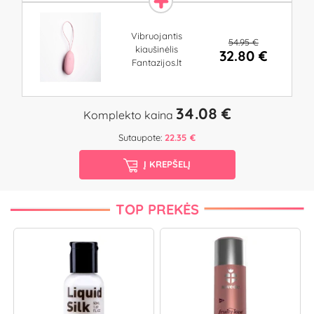
Vibruojantis
54.95 €
kiaušinėlis
32.80 €
Fantazijos.lt
34.08 €
Komplekto kaina
Sutaupote:
22.35 €
Į KREPŠELĮ
TOP PREKĖS