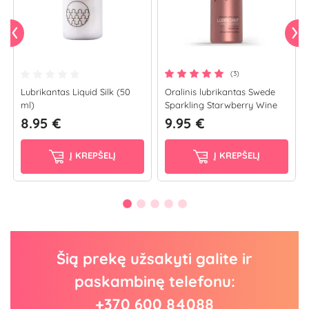
(3)
Lubrikantas Liquid Silk (50
Oralinis lubrikantas Swede
ml)
Sparkling Starwberry Wine
(50 ml)
8.95 €
9.95 €
Į KREPŠELĮ
Į KREPŠELĮ
Šią prekę užsakyti galite ir
paskambinę telefonu:
+370 600 84088