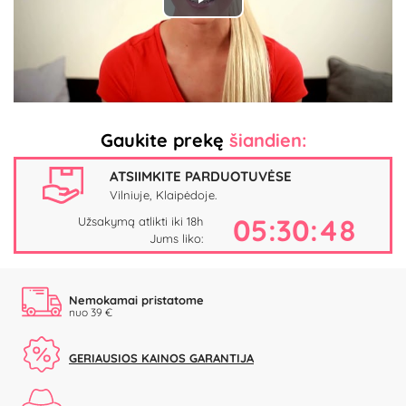
Play
Video
Gaukite prekę
šiandien:
ATSIIMKITE PARDUOTUVĖSE
Vilniuje, Klaipėdoje.
05:30:48
Užsakymą atlikti iki 18h
Jums liko:
Nemokamai pristatome
nuo 39 €
GERIAUSIOS KAINOS GARANTIJA