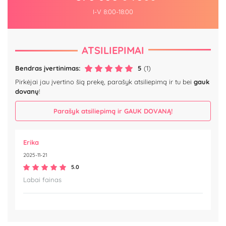
I-V 8:00-18:00
ATSILIEPIMAI
Bendras įvertinimas:
5
(1)
Pirkėjai jau įvertino šią prekę, parašyk atsiliepimą ir tu bei
gauk
dovanų
!
Parašyk atsiliepimą ir GAUK DOVANĄ!
Erika
2025-11-21
5.0
Labai fainas