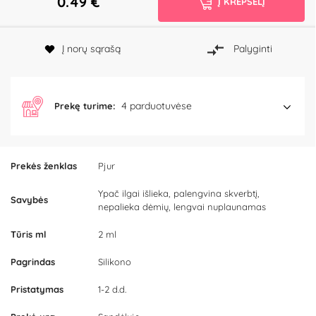
0.49
€
Į KREPŠELĮ
Į norų sąrašą
Palyginti
4 parduotuvėse
Prekę turime:
Prekės ženklas
Pjur
Ypač ilgai išlieka, palengvina skverbtį,
Savybės
nepalieka dėmių, lengvai nuplaunamas
Tūris ml
2 ml
Pagrindas
Silikono
Pristatymas
1-2 d.d.