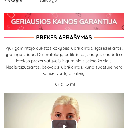
Prekė yra
Sandėlyje
PREKĖS APRAŠYMAS
Pjur gamintojo aukštos kokybės lubrikantas, ilgai išliekantis,
ypatingai slidus. Dermatologų patikrintas, saugus naudoti su
latekso prezervatyvais ir guminiais sekso žaislais.
Nealergizuojantis, bekvapis lubrikantas, kurio sudėtyje nėra
konservantų ar aliejų.
Tūris: 1,5 ml.