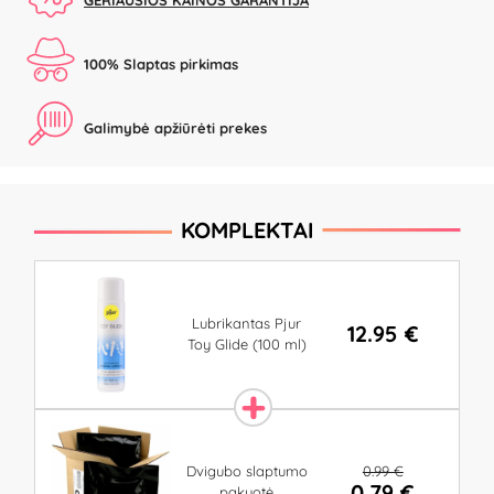
GERIAUSIOS KAINOS GARANTIJA
100% Slaptas pirkimas
Galimybė apžiūrėti prekes
KOMPLEKTAI
Lubrikantas Pjur
12.95 €
Toy Glide (100 ml)
0.99 €
Dvigubo slaptumo
0.79 €
pakuotė