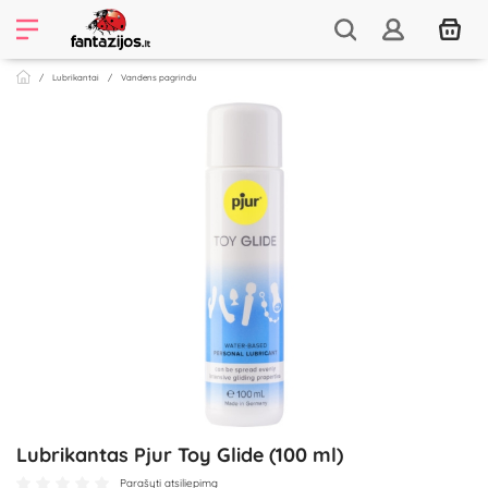
Lubrikantai
Vandens pagrindu
Lubrikantas Pjur Toy Glide (100 ml)
Parašyti atsiliepimą