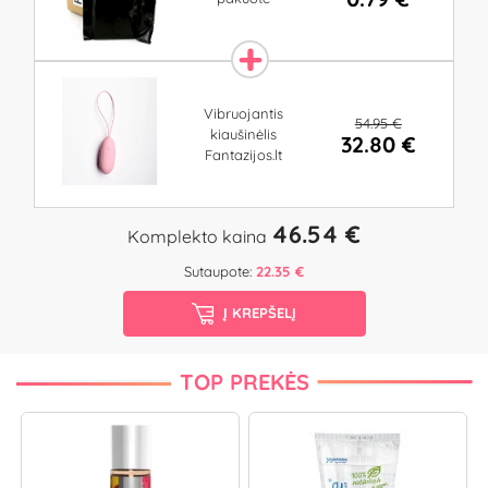
Vibruojantis
54.95 €
kiaušinėlis
32.80 €
Fantazijos.lt
46.54 €
Komplekto kaina
Sutaupote:
22.35 €
Į KREPŠELĮ
TOP PREKĖS