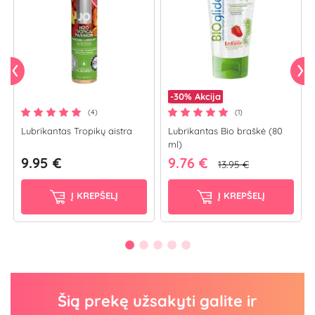
-30%
Akcija
(4)
(1)
Lubrikantas Tropikų aistra
Lubrikantas Bio braškė (80
ml)
9.95 €
9.76 €
13.95 €
Į KREPŠELĮ
Į KREPŠELĮ
Šią prekę užsakyti galite ir