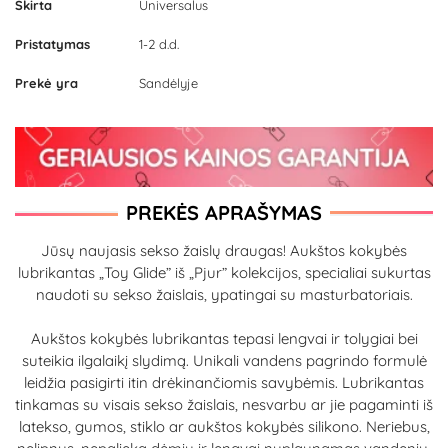
Skirta
Universalus
Pristatymas
1-2 d.d.
Prekė yra
Sandėlyje
PREKĖS APRAŠYMAS
Jūsų naujasis sekso žaislų draugas! Aukštos kokybės
lubrikantas „Toy Glide” iš „Pjur” kolekcijos, specialiai sukurtas
naudoti su sekso žaislais, ypatingai su masturbatoriais.
Aukštos kokybės lubrikantas tepasi lengvai ir tolygiai bei
suteikia ilgalaikį slydimą. Unikali vandens pagrindo formulė
leidžia pasigirti itin drėkinančiomis savybėmis. Lubrikantas
tinkamas su visais sekso žaislais, nesvarbu ar jie pagaminti iš
latekso, gumos, stiklo ar aukštos kokybės silikono. Neriebus,