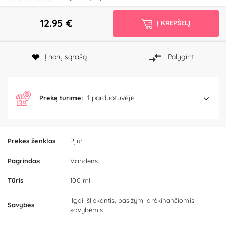
12.95
€
Į KREPŠELĮ
Į norų sąrašą
Palyginti
1 parduotuvėje
Prekę turime:
Prekės ženklas
Pjur
Pagrindas
Vandens
Tūris
100 ml
Ilgai išliekantis, pasižymi drėkinančiomis
Savybės
savybėmis