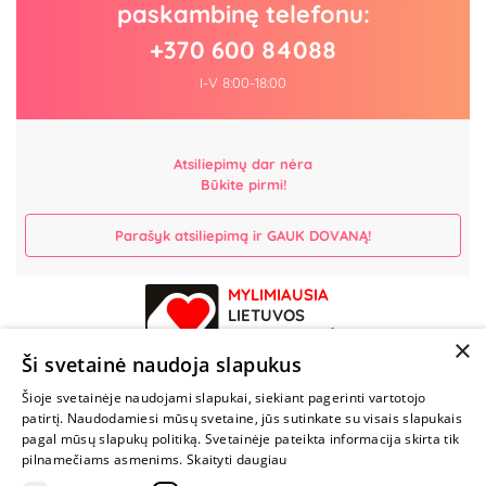
paskambinę telefonu:
+370 600 84088
I-V 8:00-18:00
Atsiliepimų dar nėra
Būkite pirmi!
Parašyk atsiliepimą ir GAUK DOVANĄ!
MYLIMIAUSIA
LIETUVOS
ELEKTRONINĖ
×
PARDUOTUVĖ
Ši svetainė naudoja slapukus
Šioje svetainėje naudojami slapukai, siekiant pagerinti vartotojo
NENUSTOK
patirtį. Naudodamiesi mūsų svetaine, jūs sutinkate su visais slapukais
ŽAISTI
pagal mūsų slapukų politiką. Svetainėje pateikta informacija skirta tik
pilnamečiams asmenims.
Skaityti daugiau