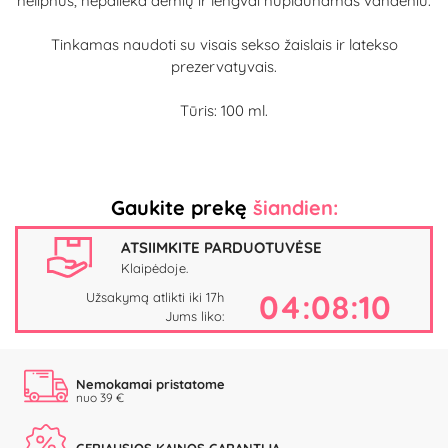
nelipnus, nepalieka dėmių ir lengvai nuplaunamas vandeniu.
Tinkamas naudoti su visais sekso žaislais ir latekso
prezervatyvais.
Tūris: 100 ml.
Gaukite prekę
šiandien:
ATSIIMKITE PARDUOTUVĖSE
Klaipėdoje.
04:08:10
Užsakymą atlikti iki 17h
Jums liko:
Nemokamai pristatome
nuo 39 €