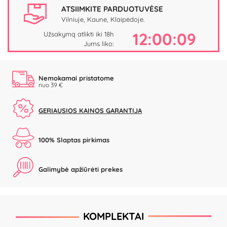
ATSIIMKITE PARDUOTUVĖSE
Vilniuje, Kaune, Klaipėdoje.
12:00:09
Užsakymą atlikti iki 18h
Jums liko:
Nemokamai pristatome
nuo 39 €
GERIAUSIOS KAINOS GARANTIJA
100% Slaptas pirkimas
Galimybė apžiūrėti prekes
KOMPLEKTAI