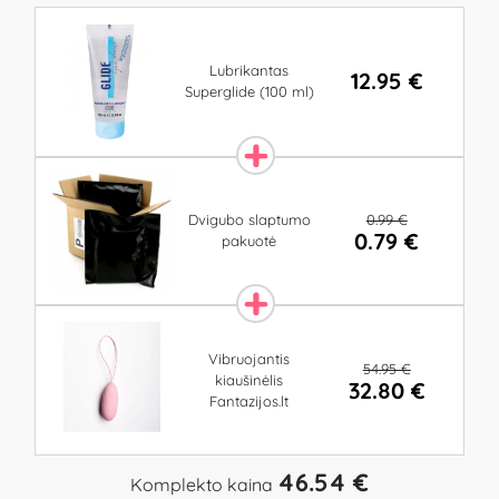
Lubrikantas
12.95 €
Superglide (100 ml)
0.99 €
Dvigubo slaptumo
0.79 €
pakuotė
Vibruojantis
54.95 €
kiaušinėlis
32.80 €
Fantazijos.lt
46.54 €
Komplekto kaina