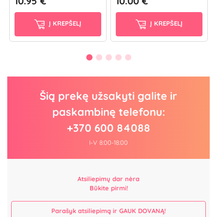
10.95 €
10.00 €
Į KREPŠELĮ
Į KREPŠELĮ
Šią prekę užsakyti galite ir
paskambinę telefonu:
+370 600 84088
I-V 8:00-18:00
Atsiliepimų dar nėra
Būkite pirmi!
Parašyk atsiliepimą ir GAUK DOVANĄ!