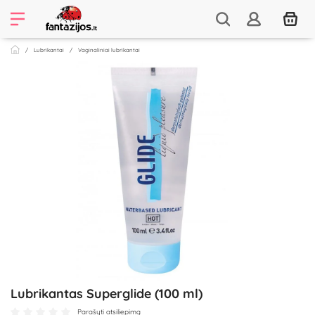
Lubrikantai
Vaginaliniai lubrikantai
Lubrikantas Superglide (100 ml)
Parašyti atsiliepimą