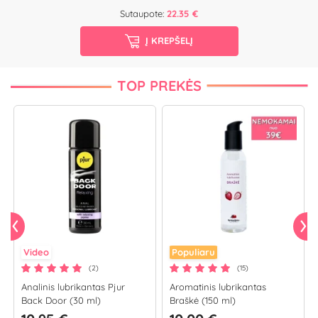
Sutaupote:
22.35 €
Į KREPŠELĮ
TOP PREKĖS
Video
Populiaru
(2)
(15)
Analinis lubrikantas Pjur
Aromatinis lubrikantas
Back Door (30 ml)
Braškė (150 ml)