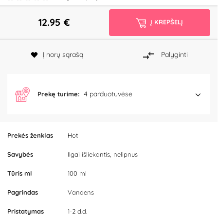
12.95
€
Į KREPŠELĮ
Į norų sąrašą
Palyginti
4 parduotuvėse
Prekę turime:
Prekės ženklas
Hot
Savybės
Ilgai išliekantis, nelipnus
Tūris ml
100 ml
Pagrindas
Vandens
Pristatymas
1-2 d.d.