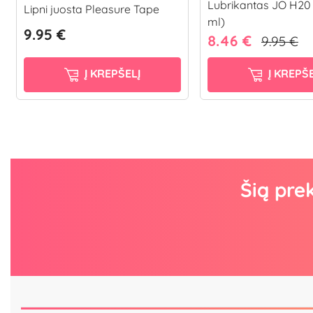
Lubrikantas JO H20 
Lipni juosta Pleasure Tape
ml)
9.95 €
8.46 €
9.95 €
Į KREPŠELĮ
Į KREPŠE
Šią pre