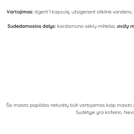
Vartojimas:
išgerti 1 kapsulę, užsigeriant stikline vand
Sudedamosios dalys:
kardamono sėklų milteliai,
avižų mi
Šis maisto papildas neturėtų būti vartojamas kaip maist
Sudėtyje yra kofeino. Neva