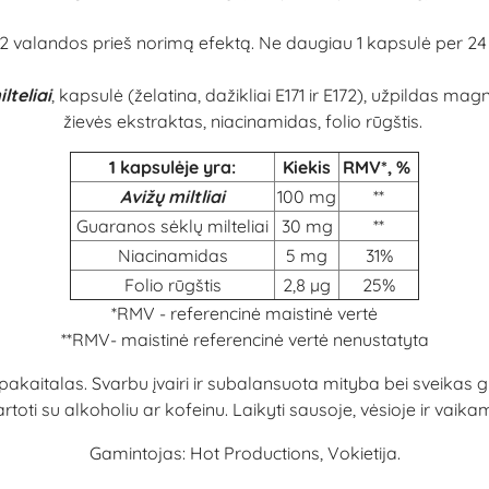
ens, 2 valandos prieš norimą efektą. Ne daugiau 1 kapsulė pe
lteliai
, kapsulė (želatina, dažikliai E171 ir E172), užpildas m
žievės ekstraktas, niacinamidas, folio rūgštis.
1 kapsulėje yra:
Kiekis
RMV*, %
Avižų miltliai
100 mg
**
Guaranos sėklų milteliai
30 mg
**
Niacinamidas
5 mg
31%
Folio rūgštis
2,8 µg
25%
*RMV - referencinė maistinė vertė
**RMV- maistinė referencinė vertė nenustatyta
o pakaitalas. Svarbu įvairi ir subalansuota mityba bei sve
rtoti su alkoholiu ar kofeinu. Laikyti sausoje, vėsioje ir vaik
Gamintojas: Hot Productions, Vokietija.