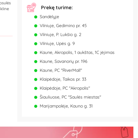
psulės
Prekę turime:
ikline
Sandėlyje
Vilniuje, Gedimino pr. 45
Vilniuje, P. Lukšio g. 2
Vilniuje, Upės g. 9
Kaune, Akropolis, 1 aukštas, 1C įėjimas
Kaune, Savanorių pr. 196
Kaune, PC "RiverMall"
Klaipėdoje, Taikos pr. 33
Klaipėdoje, PC "Akropolis"
Šiauliuose, PC "Saulės miestas"
Marijampolėje, Kauno g. 31