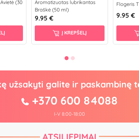
Avietė (30
Aromatizuotas lubrikantas
Flogeris 
Braškė (50 ml)
9.95 €
9.95 €
LĮ
Į KREPŠELĮ
kę užsakyti galite ir paskambinę t
+370 600 84088
I-V 8:00-18:00
ATSILIEPIMAI