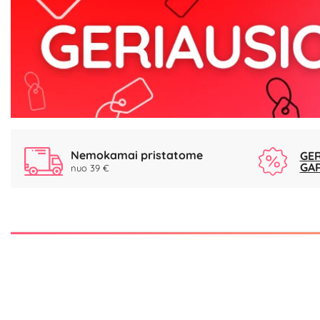
Nemokamai pristatome
GER
GA
nuo 39 €