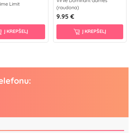
Virvė Dominant Games
Time Limit
(raudona)
9.95 €
Į KREPŠELĮ
Į KREPŠELĮ
elefonu: