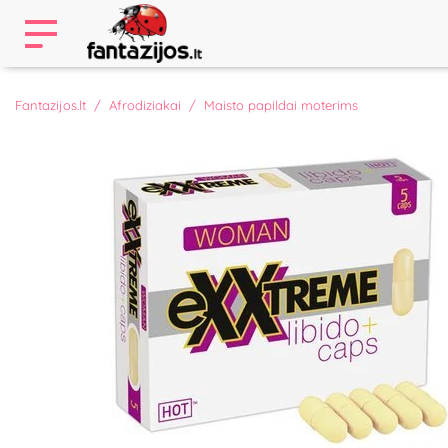
Fantazijos.lt
Afrodiziakai
Maisto papildai moterims