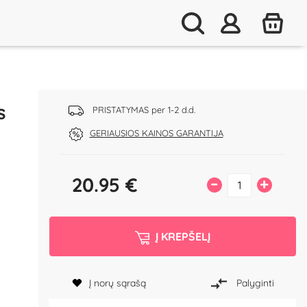
s
PRISTATYMAS per 1-2 d.d.
GERIAUSIOS KAINOS GARANTIJA
20.95
€
–
+
Į KREPŠELĮ
Į norų sąrašą
Palyginti