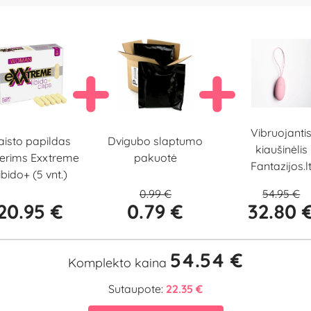
Vibruojanti
Dvigubo slaptumo
isto papildas
kiaušinėlis
pakuotė
erims Exxtreme
Fantazijos.l
ibido+ (5 vnt.)
0.99 €
54.95 €
20.95 €
0.79 €
32.80 
54.54 €
Komplekto kaina
Sutaupote:
22.35 €