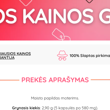
IAUSIOS KAINOS
100% Slaptas pirkim
RANTIJA
PREKĖS APRAŠYMAS
Maisto papildas moterims.
Grynasis kiekis
: 2,90 g (5 kapsulės po 580 mg).