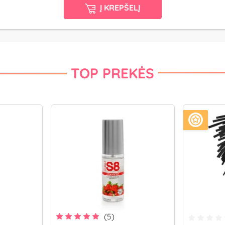
Į KREPŠELĮ
TOP PREKĖS
(5)