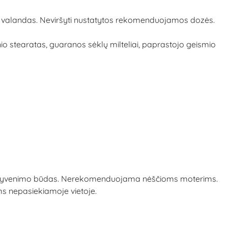
r 24 valandas. Neviršyti nustatytos rekomenduojamos dozės.
agnio stearatas, guaranos sėklų milteliai, paprastojo geismio
ikas gyvenimo būdas. Nerekomenduojama nėščioms moterims.
ams nepasiekiamoje vietoje.