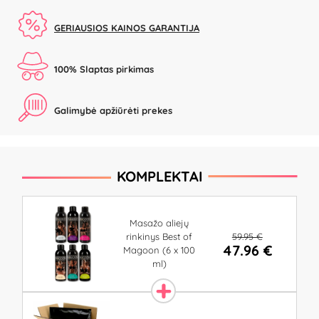
GERIAUSIOS KAINOS GARANTIJA
100% Slaptas pirkimas
Galimybė apžiūrėti prekes
KOMPLEKTAI
Masažo aliejų
59.95 €
rinkinys Best of
47.96 €
Magoon (6 x 100
ml)