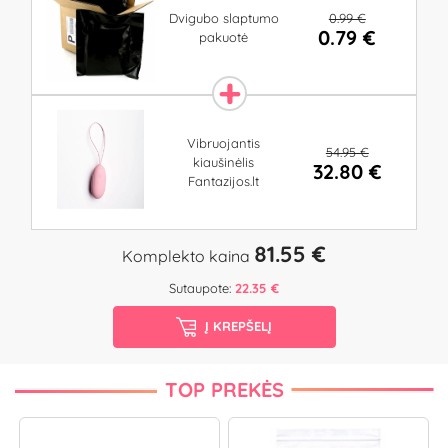
0.99 €
Dvigubo slaptumo
0.79 €
pakuotė
Vibruojantis
54.95 €
kiaušinėlis
32.80 €
Fantazijos.lt
81.55 €
Komplekto kaina
Sutaupote:
22.35 €
Į KREPŠELĮ
TOP PREKĖS