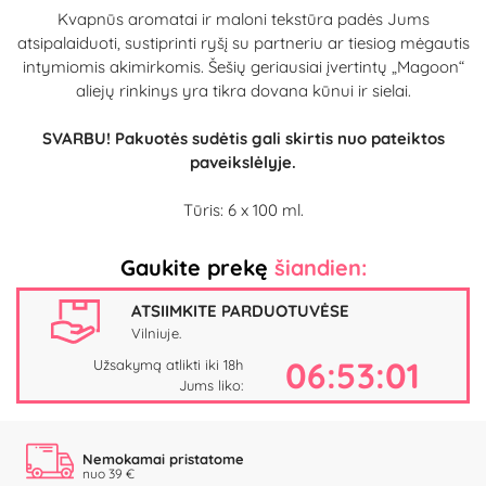
Kvapnūs aromatai ir maloni tekstūra padės Jums
atsipalaiduoti, sustiprinti ryšį su partneriu ar tiesiog mėgautis
intymiomis akimirkomis. Šešių geriausiai įvertintų „Magoon“
aliejų rinkinys yra tikra dovana kūnui ir sielai.
SVARBU! Pakuotės sudėtis gali skirtis nuo pateiktos
paveikslėlyje.
Tūris: 6 x 100 ml.
Gaukite prekę
šiandien:
ATSIIMKITE PARDUOTUVĖSE
Vilniuje.
06:53:00
Užsakymą atlikti iki 18h
Jums liko:
Nemokamai pristatome
nuo 39 €