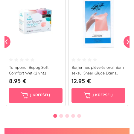
Tamponai Beppy Soft
Barjerinės plėvelės oraliniam
Comfort Wet (2 vnt.)
seksui Sheer Glyde Dams...
8.95 €
12.95 €
Į KREPŠELĮ
Į KREPŠELĮ