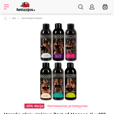
Kita
Jausmingam masažui
-20%
Akcija
Nemokamas pristatymas