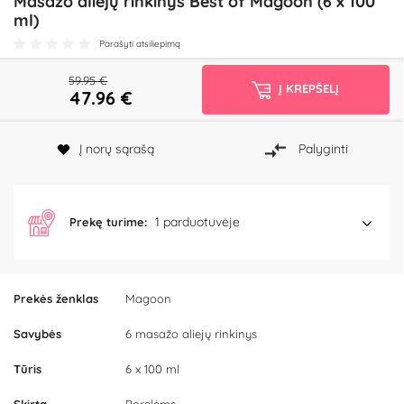
Masažo aliejų rinkinys Best of Magoon (6 x 100
ml)
Parašyti atsiliepimą
59.95 €
Į KREPŠELĮ
47.96
€
Į norų sąrašą
Palyginti
1 parduotuvėje
Prekę turime:
Prekės ženklas
Magoon
Savybės
6 masažo aliejų rinkinys
Tūris
6 x 100 ml