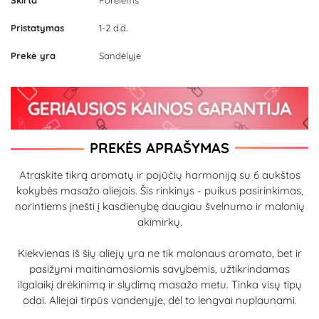
Skirta
Porelėms
Pristatymas
1-2 d.d.
Prekė yra
Sandėlyje
PREKĖS APRAŠYMAS
Atraskite tikrą aromatų ir pojūčių harmoniją su 6 aukštos
kokybės masažo aliejais. Šis rinkinys - puikus pasirinkimas,
norintiems įnešti į kasdienybę daugiau švelnumo ir malonių
akimirkų.
Kiekvienas iš šių aliejų yra ne tik malonaus aromato, bet ir
pasižymi maitinamosiomis savybėmis, užtikrindamas
ilgalaikį drėkinimą ir slydimą masažo metu. Tinka visų tipų
odai. Aliejai tirpūs vandenyje, dėl to lengvai nuplaunami.