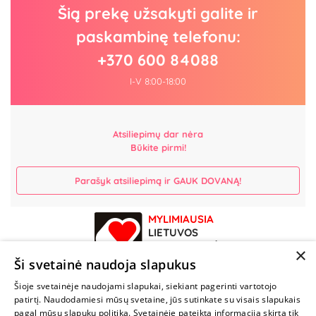
Šią prekę užsakyti galite ir
paskambinę telefonu:
+370 600 84088
I-V 8:00-18:00
Atsiliepimų dar nėra
Būkite pirmi!
Parašyk atsiliepimą ir GAUK DOVANĄ!
MYLIMIAUSIA
LIETUVOS
ELEKTRONINĖ
×
PARDUOTUVĖ
Ši svetainė naudoja slapukus
Šioje svetainėje naudojami slapukai, siekiant pagerinti vartotojo
NENUSTOK
patirtį. Naudodamiesi mūsų svetaine, jūs sutinkate su visais slapukais
ŽAISTI
pagal mūsų slapukų politiką. Svetainėje pateikta informacija skirta tik