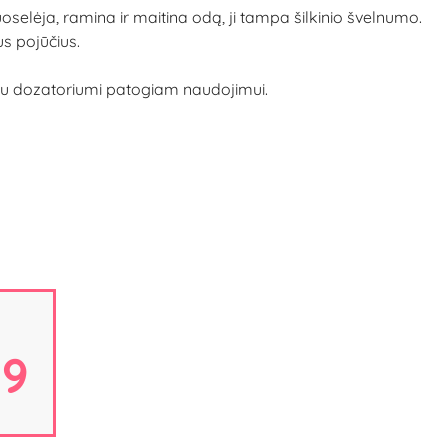
selėja, ramina ir maitina odą, ji tampa šilkinio švelnumo.
us pojūčius.
as su dozatoriumi patogiam naudojimui.
18