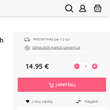
ch
PRISTATYMAS per 1-2 d.d.
GERIAUSIOS KAINOS GARANTIJA
14.95
€
–
+
Į KREPŠELĮ
Į norų sąrašą
Palyginti