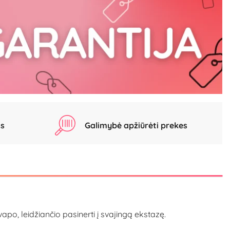
as
Galimybė apžiūrėti prekes
apo, leidžiančio pasinerti į svajingą ekstazę.