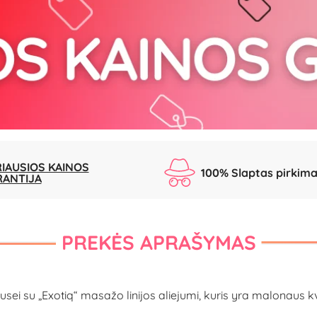
IAUSIOS KAINOS
100% Slaptas pirkim
RANTIJA
PREKĖS APRAŠYMAS
usei su „Exotiq“ masažo linijos aliejumi, kuris yra malonaus kv