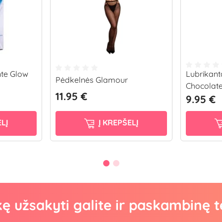
nte Glow
Lubrikant
Pėdkelnės Glamour
Chocolate
11.95 €
9.95 €
LĮ
Į KREPŠELĮ
kę užsakyti galite ir paskambinę t