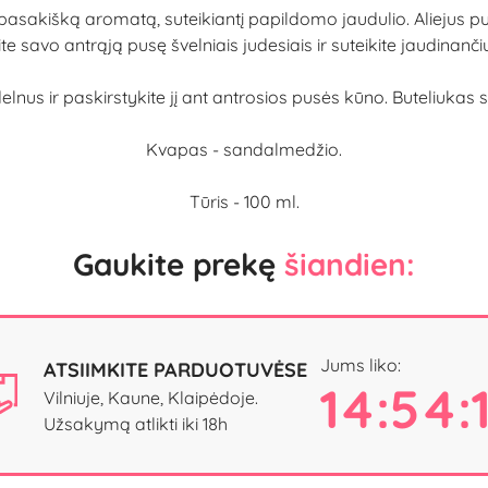
sakišką aromatą, suteikiantį papildomo jaudulio. Aliejus puo
 savo antrąją pusę švelniais judesiais ir suteikite jaudinanči
 delnus ir paskirstykite jį ant antrosios pusės kūno. Buteliuk
Kvapas - sandalmedžio.
Tūris - 100 ml.
Gaukite prekę
šiandien:
Jums liko:
ATSIIMKITE PARDUOTUVĖSE
14:54:
Vilniuje, Kaune, Klaipėdoje.
Užsakymą atlikti iki 18h