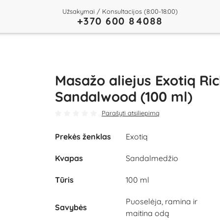
Užsakymai / Konsultacijos (8:00-18:00)
+370 600 84088
Masažo aliejus Exotiq Ri
Sandalwood (100 ml)
Parašyti atsiliepimą
Prekės ženklas
Exotiq
Kvapas
Sandalmedžio
Tūris
100 ml
Puoselėja, ramina ir
Savybės
maitina odą