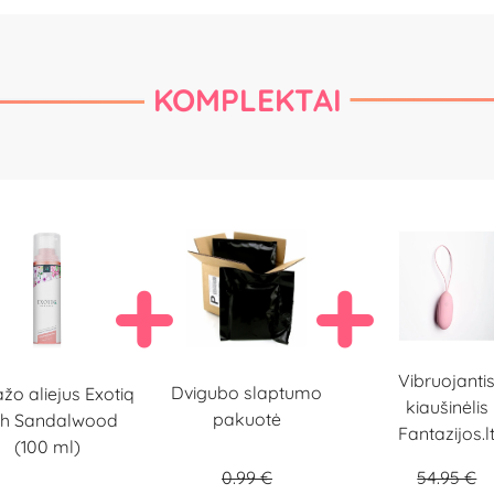
KOMPLEKTAI
Vibruojanti
Dvigubo slaptumo
žo aliejus Exotiq
kiaušinėlis
pakuotė
ch Sandalwood
Fantazijos.l
(100 ml)
0.99 €
54.95 €