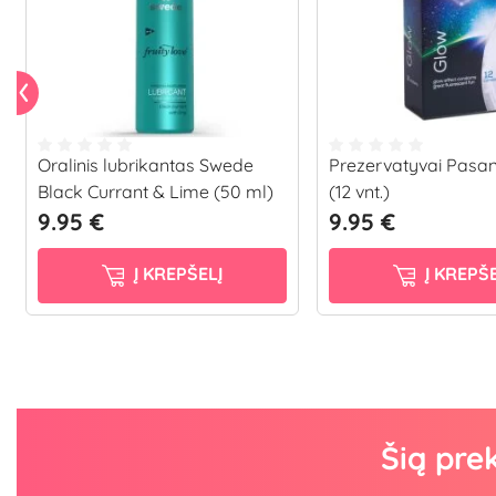
Oralinis lubrikantas Swede
Prezervatyvai Pasa
Black Currant & Lime (50 ml)
(12 vnt.)
9.95 €
9.95 €
Į KREPŠELĮ
Į KREPŠE
Šią pre