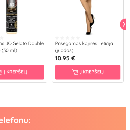
as JO Gelato Double
Prisegamos kojinės Leticija
 (30 ml)
(juodos)
10.95 €
Į KREPŠELĮ
Į KREPŠELĮ
elefonu: