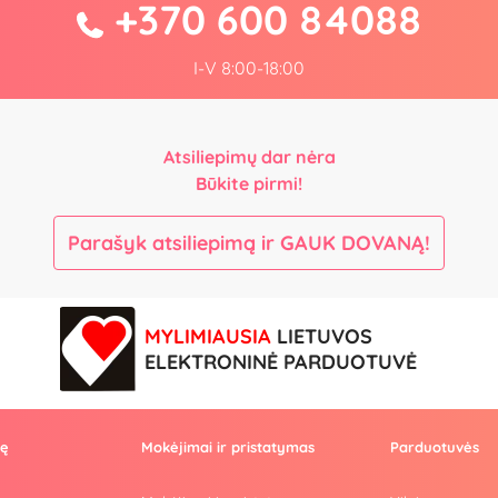
+370 600 84088
I-V 8:00-18:00
Atsiliepimų dar nėra
Būkite pirmi!
Parašyk atsiliepimą ir GAUK DOVANĄ!
MYLIMIAUSIA
LIETUVOS
ELEKTRONINĖ PARDUOTUVĖ
vę
Mokėjimai ir pristatymas
Parduotuvės