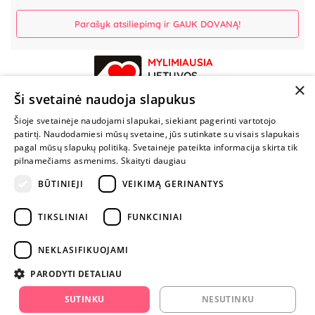
Parašyk atsiliepimą ir GAUK DOVANĄ!
MYLIMIAUSIA
LIETUVOS
×
ELEKTRONINĖ
Ši svetainė naudoja slapukus
PARDUOTUVĖ
Šioje svetainėje naudojami slapukai, siekiant pagerinti vartotojo
patirtį. Naudodamiesi mūsų svetaine, jūs sutinkate su visais slapukais
NENUSTOK
pagal mūsų slapukų politiką. Svetainėje pateikta informacija skirta tik
ŽAISTI
pilnamečiams asmenims.
Skaityti daugiau
BŪTINIEJI
VEIKIMĄ GERINANTYS
+370 600 84088
TIKSLINIAI
FUNKCINIAI
info@fantazijos.lt
P. Lukšio g. 2, Vilnius ("Sigma" teritorija)
NEKLASIFIKUOJAMI
facebook.com/Fantazijos.lt
PARODYTI DETALIAU
instagram.com/fantazijos.lt
SUTINKU
NESUTINKU