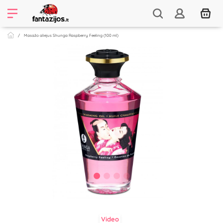
Masažo aliejus Shunga Raspberry Feeling (100 ml)
Video