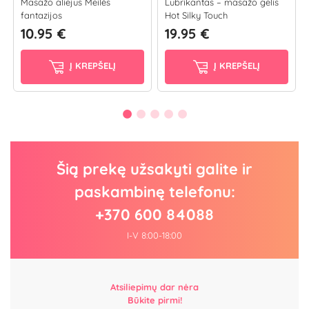
Masažo aliejus Meilės
Lubrikantas – masažo gelis
fantazijos
Hot Silky Touch
10.95 €
19.95 €
Į KREPŠELĮ
Į KREPŠELĮ
Šią prekę užsakyti galite ir
paskambinę telefonu:
+370 600 84088
I-V 8:00-18:00
Atsiliepimų dar nėra
Būkite pirmi!