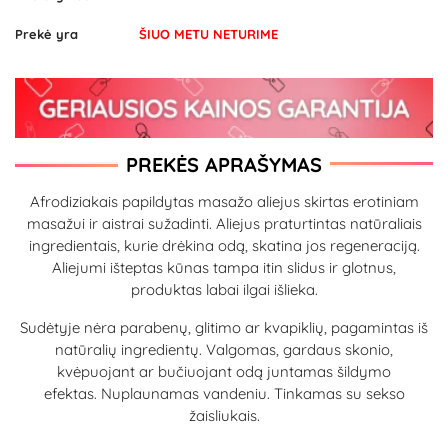
Prekė yra
ŠIUO METU NETURIME
PREKĖS APRAŠYMAS
Afrodiziakais papildytas masažo aliejus skirtas erotiniam
masažui ir aistrai sužadinti. Aliejus praturtintas natūraliais
ingredientais, kurie drėkina odą, skatina jos regeneraciją.
Aliejumi išteptas kūnas tampa itin slidus ir glotnus,
produktas labai ilgai išlieka.
Sudėtyje nėra parabenų, glitimo ar kvapiklių, pagamintas iš
natūralių ingredientų. Valgomas, gardaus skonio,
kvėpuojant ar bučiuojant odą juntamas šildymo
efektas. Nuplaunamas vandeniu. Tinkamas su sekso
žaisliukais.