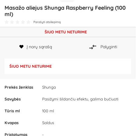
Masažo aliejus Shunga Raspberry Feeling (100
ml)
Parašyti atsiliepimą
ŠIUO METU NETURIME
Į norų sąrašą
Palyginti
ŠIUO METU NETURIME
Prekės ženklas
Shunga
Savybės
Pasižymi šildančiu efektu, galima bučiuoti
Tūris ml
100 ml
Kvapas
Saldus
Pristatymas
-