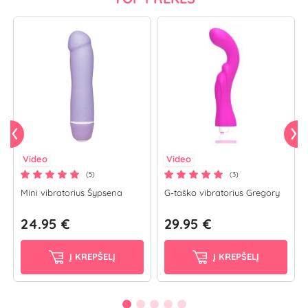
Video
Video
(5)
(3)
Mini vibratorius Šypsena
G-taško vibratorius Gregory
24.95 €
29.95 €
Į KREPŠELĮ
Į KREPŠELĮ