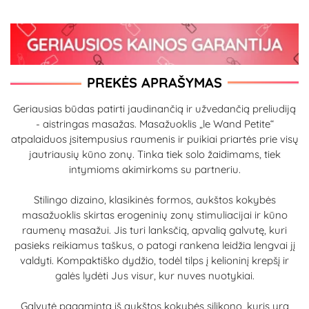
PREKĖS APRAŠYMAS
Geriausias būdas patirti jaudinančią ir užvedančią preliudiją
- aistringas masažas. Masažuoklis „le Wand Petite“
atpalaiduos įsitempusius raumenis ir puikiai priartės prie visų
jautriausių kūno zonų. Tinka tiek solo žaidimams, tiek
intymioms akimirkoms su partneriu.
Stilingo dizaino, klasikinės formos, aukštos kokybės
masažuoklis skirtas erogeninių zonų stimuliacijai ir kūno
raumenų masažui. Jis turi lanksčią, apvalią galvutę, kuri
pasieks reikiamus taškus, o patogi rankena leidžia lengvai jį
valdyti. Kompaktiško dydžio, todėl tilps į kelioninį krepšį ir
galės lydėti Jus visur, kur nuves nuotykiai.
Galvutė pagaminta iš aukštos kokybės silikono, kuris yra