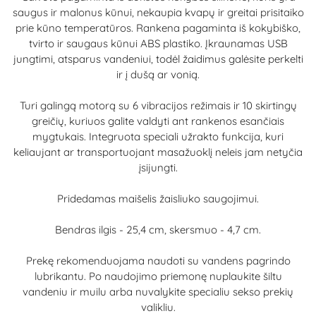
saugus ir malonus kūnui, nekaupia kvapų ir greitai prisitaiko
prie kūno temperatūros. Rankena pagaminta iš kokybiško,
tvirto ir saugaus kūnui ABS plastiko. Įkraunamas USB
jungtimi, atsparus vandeniui, todėl žaidimus galėsite perkelti
ir į dušą ar vonią.
Turi galingą motorą su 6 vibracijos režimais ir 10 skirtingų
greičių, kuriuos galite valdyti ant rankenos esančiais
mygtukais. Integruota speciali užrakto funkcija, kuri
keliaujant ar transportuojant masažuoklį neleis jam netyčia
įsijungti.
Pridedamas maišelis žaisliuko saugojimui.
Bendras ilgis - 25,4 cm, skersmuo - 4,7 cm.
Prekę rekomenduojama naudoti su vandens pagrindo
lubrikantu. Po naudojimo priemonę nuplaukite šiltu
vandeniu ir muilu arba nuvalykite specialiu sekso prekių
valikliu.