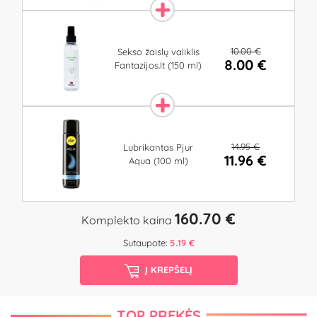
10.00 €
Sekso žaislų valiklis
8.00 €
Fantazijos.lt (150 ml)
14.95 €
Lubrikantas Pjur
11.96 €
Aqua (100 ml)
160.70 €
Komplekto kaina
Sutaupote:
5.19 €
Į KREPŠELĮ
TOP PREKĖS