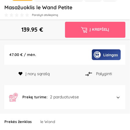
Masažuoklis le Wand Petite
Parašyti atsiliepimą
139.95
€
Į KREPŠELĮ
47.00 € / mėn.
Į norų sąrašą
Palyginti
2 parduotuvėse
Prekę turime:
Prekės ženklas
le Wand