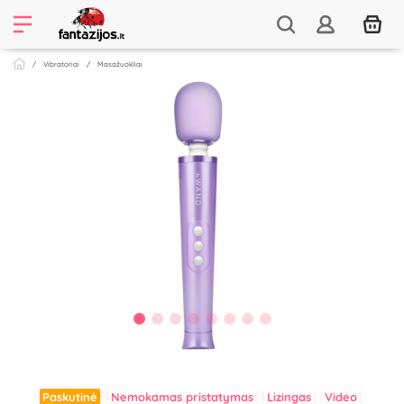
Vibratoriai
Masažuokliai
Paskutinė
Nemokamas pristatymas
Lizingas
Video