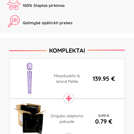
100% Slaptas pirkimas
Galimybė apžiūrėti prekes
KOMPLEKTAI
Masažuoklis le
139.95 €
Wand Petite
0.99 €
Dvigubo slaptumo
0.79 €
pakuotė