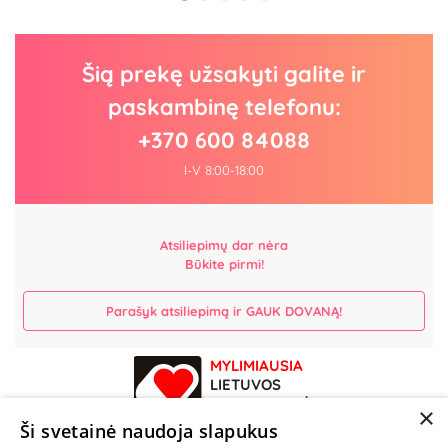
Šią prekę užsakyti galite ir
paskambinę telefonu:
+370 600 84088
I-V 8:00-18:00
Atsiliepimų dar nėra
Būkite pirmi!
Parašyk atsiliepimą ir GAUK DOVANĄ!
MYLIMIAUSIA
LIETUVOS
ELEKTRONINĖ
×
PARDUOTUVĖ
Ši svetainė naudoja slapukus