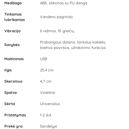
Medžiaga
ABS, silikonas su PU danga
Tinkamas
Vandens pagrindo
lubrikantas
Vibracija
6 režimai, 10 greičių
Prabangaus dizaino, lankstus kaklelis,
Savybės
švelnus paviršius, užrakinimo funkcija
Maitinimas
USB
Ilgis
25,4 cm
Skersmuo
4,7 cm
Spalva
Violetinė
Skirta
Universalus
Pristatymas
1-2 d.d.
Prekė yra
Sandėlyje