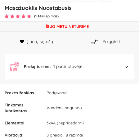
Masažuoklis Nuostabusis
(1 Atsiliepimas)
ŠIUO METU NETURIME
Į norų sąrašą
Palyginti
1 parduotuvėje
Prekę turime:
Prekės ženklas
Bodywand
Tinkamas
Vandens pagrindo
lubrikantas
Elementai
3xAA (nepridedami)
Vibracija
8 greičiai, 8 režimai