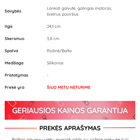
Lanksti galvutė, galingas motoras,
Savybės
švelnus paviršius
Ilgis
24,1 cm
Skersmuo
3,8 cm
Spalva
Rožinė/Balta
Medžiaga
Silikonas
Pristatymas
-
Prekė yra
ŠIUO METU NETURIME
PREKĖS APRAŠYMAS
Baltas intymių vietų masažuoklis su rožine galvute turi