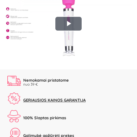
Play
Video
Nemokamai pristatome
nuo 39 €
GERIAUSIOS KAINOS GARANTIJA
100% Slaptas pirkimas
Galimybė apžiūrėti prekes