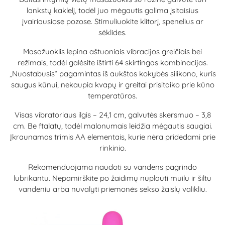
lankstų kaklelį, todėl juo mėgautis galima įsitaisius
įvairiausiose pozose. Stimuliuokite klitorį, spenelius ar
sėklides.
Masažuoklis lepina aštuoniais vibracijos greičiais bei
režimais, todėl galėsite ištirti 64 skirtingas kombinacijas.
„Nuostabusis“ pagamintas iš aukštos kokybės silikono, kuris
saugus kūnui, nekaupia kvapų ir greitai prisitaiko prie kūno
temperatūros.
Visas vibratoriaus ilgis – 24,1 cm, galvutės skersmuo – 3,8
cm. Be ftalatų, todėl malonumais leidžia mėgautis saugiai.
Įkraunamas trimis AA elementais, kurie nėra pridedami prie
rinkinio.
Rekomenduojama naudoti su vandens pagrindo
lubrikantu. Nepamirškite po žaidimų nuplauti muilu ir šiltu
vandeniu arba nuvalyti priemonės sekso žaislų valikliu.