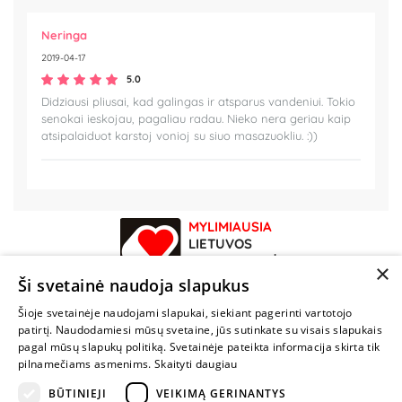
Neringa
2019-04-17
5.0
Didziausi pliusai, kad galingas ir atsparus vandeniui. Tokio
senokai ieskojau, pagaliau radau. Nieko nera geriau kaip
atsipalaiduot karstoj vonioj su siuo masazuokliu. :))
MYLIMIAUSIA
LIETUVOS
ELEKTRONINĖ
×
PARDUOTUVĖ
Ši svetainė naudoja slapukus
Šioje svetainėje naudojami slapukai, siekiant pagerinti vartotojo
NENUSTOK
patirtį. Naudodamiesi mūsų svetaine, jūs sutinkate su visais slapukais
ŽAISTI
pagal mūsų slapukų politiką. Svetainėje pateikta informacija skirta tik
pilnamečiams asmenims.
Skaityti daugiau
+370 600 84088
BŪTINIEJI
VEIKIMĄ GERINANTYS