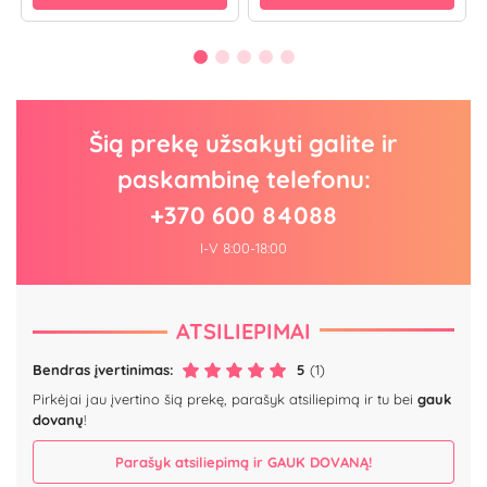
Šią prekę užsakyti galite ir
paskambinę telefonu:
+370 600 84088
I-V 8:00-18:00
ATSILIEPIMAI
Bendras įvertinimas:
5
(1)
Pirkėjai jau įvertino šią prekę, parašyk atsiliepimą ir tu bei
gauk
dovanų
!
Parašyk atsiliepimą ir GAUK DOVANĄ!