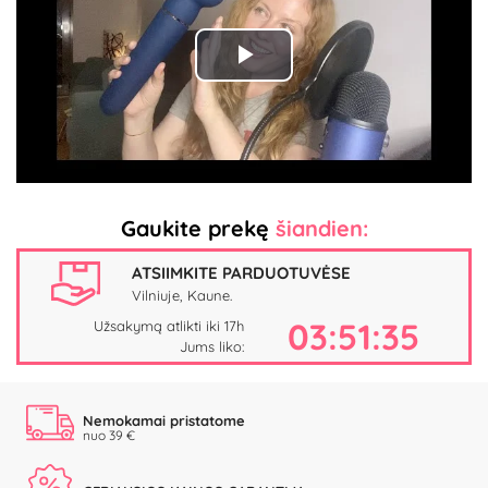
Play
Video
Gaukite prekę
šiandien:
ATSIIMKITE PARDUOTUVĖSE
Vilniuje, Kaune.
03:51:34
Užsakymą atlikti iki 17h
Jums liko:
Nemokamai pristatome
nuo 39 €