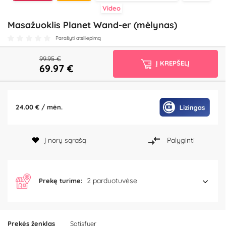
Video
Masažuoklis Planet Wand-er (mėlynas)
Parašyti atsiliepimą
99.95 €
Į KREPŠELĮ
69.97
€
24.00 € / mėn.
Į norų sąrašą
Palyginti
2 parduotuvėse
Prekę turime:
Prekės ženklas
Satisfyer