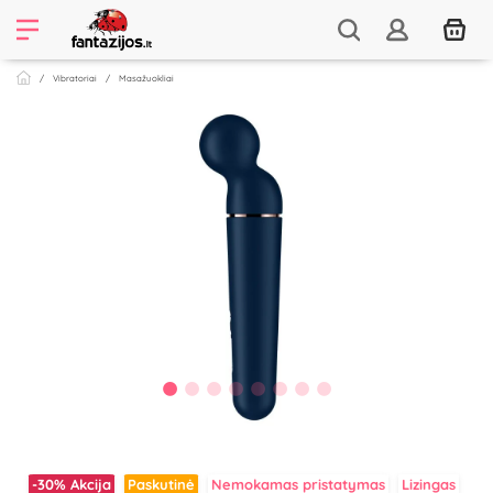
Vibratoriai
Masažuokliai
-30%
Akcija
Paskutinė
Nemokamas pristatymas
Lizingas