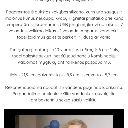
Pagamintas iš aukštos kokybės silikono, kuris yra saugus ir
malonus kūnui, nekaupia kvapų ir greitai prisitaiko prie kūno
temperatūros. Įkraunamas USB jungtimi, įkrovimo laikas - 7
valandos, veikimo laikas - 1 valanda. Atsparus vandeniui,
todėl žaidimus galėsite perkelti ir į dušą ar vonią.
Turi galingą motorą su 10 vibracijos režimų ir 6 greičiais,
todėl galėsite sukurti net 60 jaudinančių kombinacijų.
Valdomas mygtukų ant rankenos paspaudimu.
Ilgis - 21,9 cm, galvutės ilgis - 8,3 cm, skersmuo - 5,7 cm.
Rekomenduojama naudoti su vandens pagrindo lubrikantu.
Po naudojimo nuplaukite šiltu vandeniu ir nuvalykite
antibakteriniu sekso žaislų valikliu.