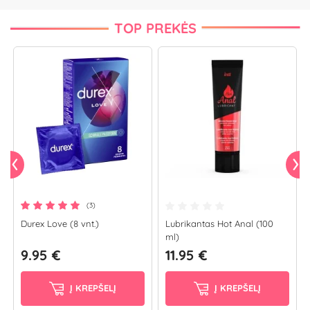
TOP PREKĖS
(3)
Durex Love (8 vnt.)
Lubrikantas Hot Anal (100
ml)
9.95 €
11.95 €
Į KREPŠELĮ
Į KREPŠELĮ