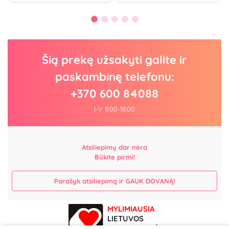
Šią prekę užsakyti galite ir
paskambinę telefonu:
+370 600 84088
I-V 8:00-18:00
Atsiliepimų dar nėra
Būkite pirmi!
Parašyk atsiliepimą ir GAUK DOVANĄ!
MYLIMIAUSIA
LIETUVOS
ELEKTRONINĖ