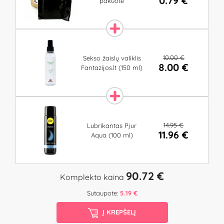
0.79 €
pakuotė
10.00 €
Sekso žaislų valiklis
8.00 €
Fantazijos.lt (150 ml)
14.95 €
Lubrikantas Pjur
11.96 €
Aqua (100 ml)
90.72 €
Komplekto kaina
Sutaupote:
5.19 €
Į KREPŠELĮ