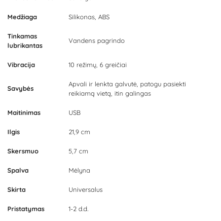
Medžiaga
Silikonas, ABS
Tinkamas
Vandens pagrindo
lubrikantas
Vibracija
10 režimų, 6 greičiai
Apvali ir lenkta galvutė, patogu pasiekti
Savybės
reikiamą vietą, itin galingas
Maitinimas
USB
Ilgis
21,9 cm
Skersmuo
5,7 cm
Spalva
Mėlyna
Skirta
Universalus
Pristatymas
1-2 d.d.