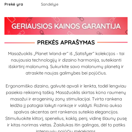
Prekė yra
Sandėlyje
PREKĖS APRAŠYMAS
Masažuoklis „Planet Wand-er“ iš „Satisfyer“ kolekcijos - tai
naujausia technologijų ir dizaino harmonija, suteikianti
išskirtinį malonumą. Sukurkite savo malonumų planetą ir
atraskite naujas galimybes bei pojūčius.
Ergonomiško dizaino, galvutė apvali ir lenkta, todėl lengviau
pasiekia reikiamą tašką. Masažuoklis skirtas kūno raumenų
masažui ir erogeninių zonų stimuliacijai. Tvirta rankena
leidžia jį patogiai laikyti rankoje ir valdyti. Rožinio aukso
spalvos akcentas ant rankenos suteikia elegancijos.
Stimuliuokite klitorį, spenelius, kaklą, penį, vidinę šlaunų pusę
ir kitas norimas vietas. Žaisliukas itin galingas, dėl to patiks
intensyvių pojūčių mėgėjams.