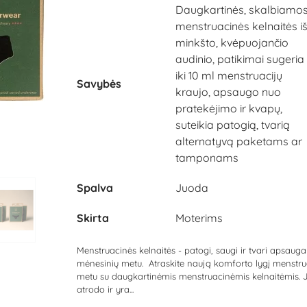
Daugkartinės, skalbiamo
menstruacinės kelnaitės i
minkšto, kvėpuojančio
audinio, patikimai sugeria
iki 10 ml menstruacijų
Savybės
kraujo, apsaugo nuo
pratekėjimo ir kvapų,
suteikia patogią, tvarią
alternatyvą paketams ar
tamponams
Spalva
Juoda
Skirta
Moterims
Menstruacinės kelnaitės - patogi, saugi ir tvari apsauga
mėnesinių metu. Atraskite naują komforto lygį menstru
metu su daugkartinėmis menstruacinėmis kelnaitėmis. 
atrodo ir yra...