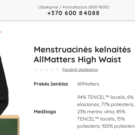
Užsakymai / Konsultacijos (8:00-18:00)
+370 600 84088
s
Menstruacinės kelnaitės
AllMatters High Waist
Parašyti atsiliepimą
Prekės ženklas
AllMatters
94% TENCEL™ liocelis, 6%
elastanas; 77% poliesteris,
Medžiaga
23% merino vilna; 85%
TENCEL™ liocelis, 15%
poliesteris; 100% poliesteri