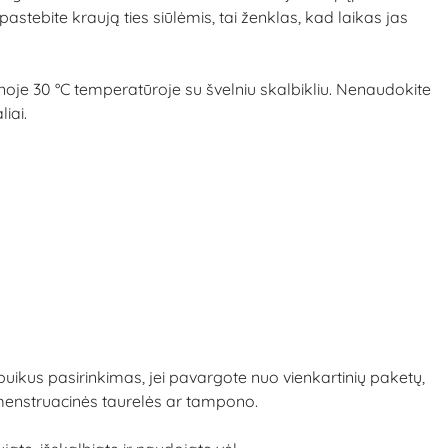
tebite kraują ties siūlėmis, tai ženklas, kad laikas jas
je 30 °C temperatūroje su švelniu skalbikliu. Nenaudokite
liai.
uikus pasirinkimas, jei pavargote nuo vienkartinių paketų,
 menstruacinės taurelės ar tampono.