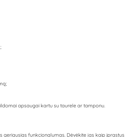
;
mą;
ildomai apsaugai kartu su taurele ar tamponu.
s geriausias funkcionalumas. Dėvėkite jas kaip įprastus