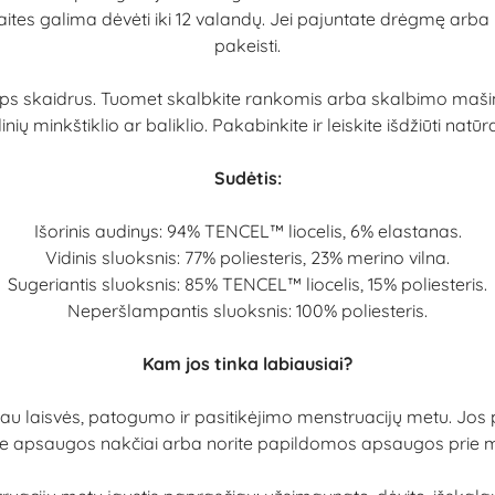
es galima dėvėti iki 12 valandų. Jei pajuntate drėgmę arba pas
pakeisti.
ps skaidrus. Tuomet skalbkite rankomis arba skalbimo mašino
nių minkštiklio ar baliklio. Pakabinkite ir leiskite išdžiūti natūra
Sudėtis:
Išorinis audinys: 94% TENCEL™ liocelis, 6% elastanas.
Vidinis sluoksnis: 77% poliesteris, 23% merino vilna.
Sugeriantis sluoksnis: 85% TENCEL™ liocelis, 15% poliesteris.
Neperšlampantis sluoksnis: 100% poliesteris.
Kam jos tinka labiausiai?
iau laisvės, patogumo ir pasitikėjimo menstruacijų metu. Jos p
škote apsaugos nakčiai arba norite papildomos apsaugos prie