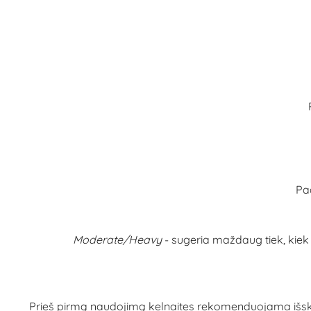
Pa
Moderate/Heavy
- sugeria maždaug tiek, kie
Prieš pirmą naudojimą kelnaites rekomenduojama išskalb