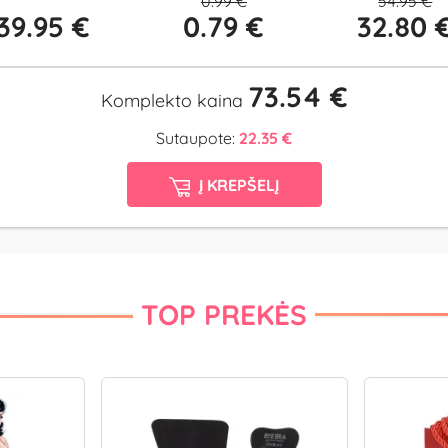
0.99 €
54.95 €
39.95 €
0.79 €
32.80 
73.54 €
Komplekto kaina
Sutaupote:
22.35 €
Į KREPŠELĮ
TOP PREKĖS