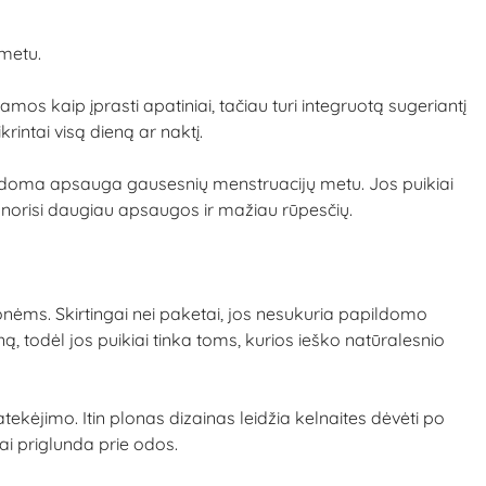
 metu.
s kaip įprasti apatiniai, tačiau turi integruotą sugeriantį
rintai visą dieną ar naktį.
pildoma apsauga gausesnių menstruacijų metu. Jos puikiai
i norisi daugiau apsaugos ir mažiau rūpesčių.
nėms. Skirtingai nei paketai, jos nesukuria papildomo
ną, todėl jos puikiai tinka toms, kurios ieško natūralesnio
ekėjimo. Itin plonas dizainas leidžia kelnaites dėvėti po
ai priglunda prie odos.