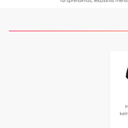
Tai sprendimas, leidžiantis menst
M
keln