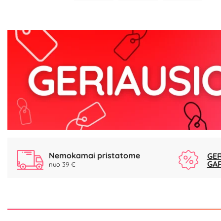
Nemokamai pristatome
GER
GA
nuo 39 €