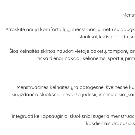
Menst
Atraskite naują komforto lygį menstruacijų metu su daugkar
sluoksnį, kuris padeda sul
Šios kelnaitės skirtos naudoti vietoje paketų, tamponų 
tinka dienai, nakčiai, kelionėms, sportui, p
Menstruacinės kelnaitės yra patogesnė, švelnesnė kūn
šiugždančio sluoksnio, nevaržo judesių ir nesuteikia „saus
Integruoti keli apsauginiai sluoksniai sugeria menstruac
kasdieniais drabužiais