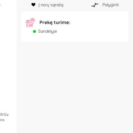
s
Į norų sąrašą
Palyginti
š
Prekę turime:
Sandėlyje
acijų
Jos