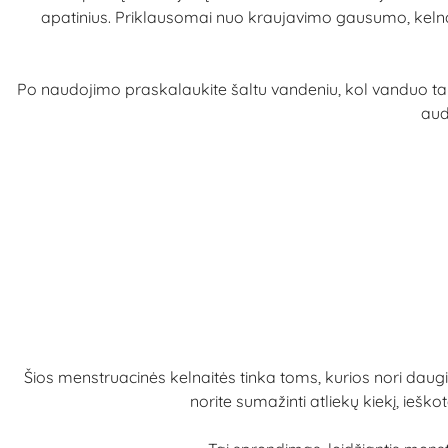
apatinius. Priklausomai nuo kraujavimo gausumo, kelnait
Po naudojimo praskalaukite šaltu vandeniu, kol vanduo ta
audi
Šios menstruacinės kelnaitės tinka toms, kurios nori daug
norite sumažinti atliekų kiekį, ie