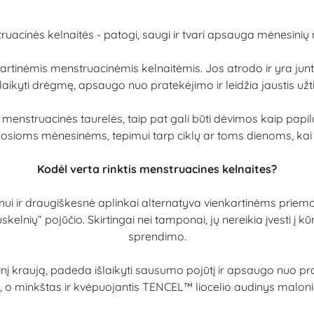
ruacinės kelnaitės - patogi, saugi ir tvari apsauga mėnesinių
tinėmis menstruacinėmis kelnaitėmis. Jos atrodo ir yra juntamo
aikyti drėgmę, apsaugo nuo pratekėjimo ir leidžia jaustis užtik
ar menstruacinės taurelės, taip pat gali būti dėvimos kaip pa
irmosioms mėnesinėms, tepimui tarp ciklų ar toms dienoms, ka
Kodėl verta rinktis menstruacines kelnaites?
ui ir draugiškesnė aplinkai alternatyva vienkartinėms priemo
kelnių“ pojūčio. Skirtingai nei tamponai, jų nereikia įvesti į kū
sprendimo.
inį kraują, padeda išlaikyti sausumo pojūtį ir apsaugo nuo prat
, o minkštas ir kvėpuojantis TENCEL™ liocelio audinys maloni