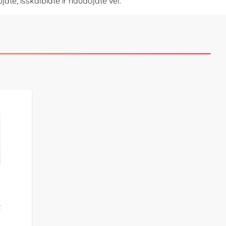
ate, išskalbiate ir naudojate vėl.
s
t