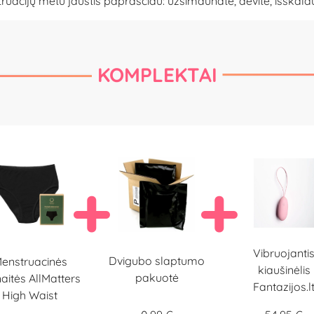
ruacijų metu jaustis paprasčiau: užsimaunate, dėvite, išskalauj
KOMPLEKTAI
Vibruojanti
Dvigubo slaptumo
enstruacinės
kiaušinėlis
pakuotė
aitės AllMatters
Fantazijos.l
High Waist