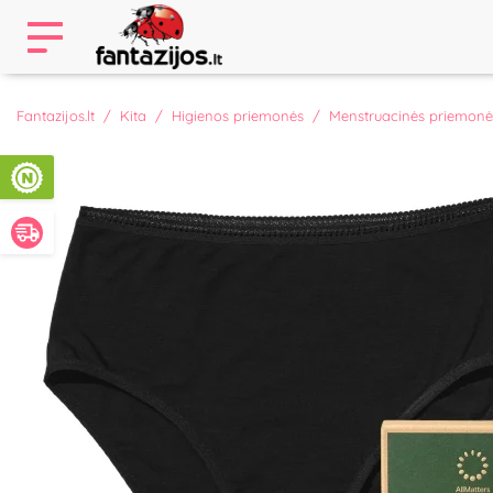
Fantazijos.lt
Kita
Higienos priemonės
Menstruacinės priemonė