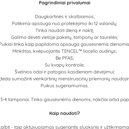
Pagrindiniai privalumai
Daugkartinės ir skalbiamos;
Patikima apsauga nuo pratekėjimo iki 12 valandų;
Tinka naudoti dieną ir naktį;
Galima dėvėti vietoje paketų, tamponų ar taurelės;
Puikiai tinka kaip papildoma apsauga gausesnėmis dienomis
Minkštas, kvėpuojantis TENCEL™ liocelio audinys;
Be PFAS;
Su kvapų kontrole;
Švelnios odai ir patogios kasdieniam dėvėjimui;
deda sumažinti vienkartinių menstruacinių priemonių naudoji
Puikus sugeriamumas.
k 3-4 tamponai. Tinka gausesnėms dienoms, nakčiai arba pap
Kaip naudoti?
ti - taip aktyvuojamas sugeriantis sluoksnis ir užtikrinama