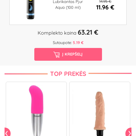
14.95 €
Lubrikantas Pjur
11.96 €
Aqua (100 ml)
63.21 €
Komplekto kaina
Sutaupote:
5.19 €
Į KREPŠELĮ
TOP PREKĖS