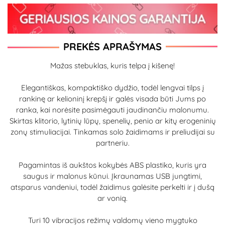
PREKĖS APRAŠYMAS
Mažas stebuklas, kuris telpa į kišenę!
Elegantiškas, kompaktiško dydžio, todėl lengvai tilps į
rankinę ar kelioninį krepšį ir galės visada būti Jums po
ranka, kai norėsite pasimėgauti jaudinančiu malonumu.
Skirtas klitorio, lytinių lūpų, spenelių, penio ar kitų erogeninių
zonų stimuliacijai. Tinkamas solo žaidimams ir preliudijai su
partneriu.
Pagamintas iš aukštos kokybės ABS plastiko, kuris yra
saugus ir malonus kūnui. Įkraunamas USB jungtimi,
atsparus vandeniui, todėl žaidimus galėsite perkelti ir į dušą
ar vonią.
Turi 10 vibracijos režimų valdomų vieno mygtuko