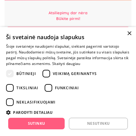
Atsiliepimų dar nėra
Būkite pirmi!
×
Parašyk atsiliepimą ir GAUK DOVANĄ!
Ši svetainė naudoja slapukus
Šioje svetainėje naudojami slapukai, siekiant pagerinti vartotojo
MYLIMIAUSIA
patirtį. Naudodamiesi mūsų svetaine, jūs sutinkate su visais slapukais
LIETUVOS
pagal mūsų slapukų politiką. Svetainėje pateikta informacija skirta tik
ELEKTRONINĖ
pilnamečiams asmenims.
Skaityti daugiau
PARDUOTUVĖ
BŪTINIEJI
VEIKIMĄ GERINANTYS
NENUSTOK
TIKSLINIAI
FUNKCINIAI
ŽAISTI
NEKLASIFIKUOJAMI
+370 600 84088
PARODYTI DETALIAU
info@fantazijos.lt
SUTINKU
NESUTINKU
P. Lukšio g. 2, Vilnius ("Sigma" teritorija)