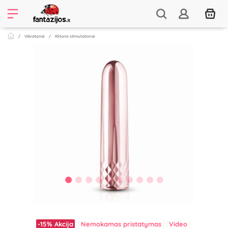
Vibratoriai
Klitorio stimuliatoriai
-15%
Akcija
Nemokamas pristatymas
Video