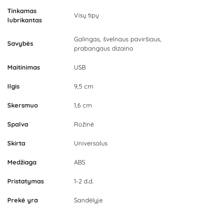
Tinkamas
Visų tipų
lubrikantas
Galingas, švelnaus paviršiaus,
Savybės
prabangaus dizaino
Maitinimas
USB
Ilgis
9,5 cm
Skersmuo
1,6 cm
Spalva
Rožinė
Skirta
Universalus
Medžiaga
ABS
Pristatymas
1-2 d.d.
Prekė yra
Sandėlyje