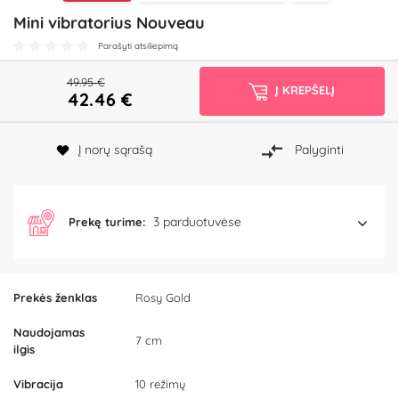
Mini vibratorius Nouveau
Parašyti atsiliepimą
49.95 €
Į KREPŠELĮ
42.46
€
Į norų sąrašą
Palyginti
3 parduotuvėse
Prekę turime:
Prekės ženklas
Rosy Gold
Naudojamas
7 cm
ilgis
Vibracija
10 režimų