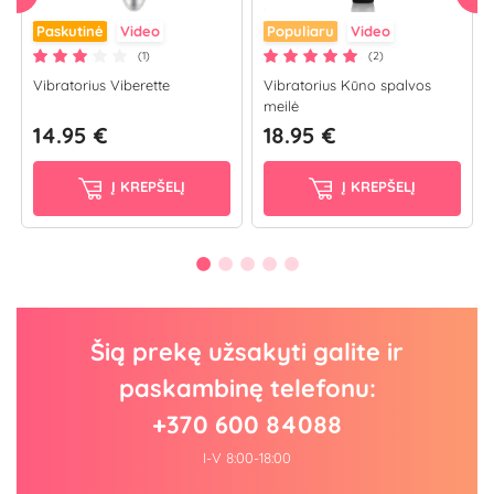
Paskutinė
Video
Populiaru
Video
(1)
(2)
Vibratorius Viberette
Vibratorius Kūno spalvos
meilė
14.95 €
18.95 €
Į KREPŠELĮ
Į KREPŠELĮ
Šią prekę užsakyti galite ir
paskambinę telefonu:
+370 600 84088
I-V 8:00-18:00