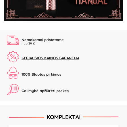
Video
Nemokamai pristatome
nuo 39 €
GERIAUSIOS KAINOS GARANTIJA
100% Slaptas pirkimas
Galimybė apžiūrėti prekes
KOMPLEKTAI