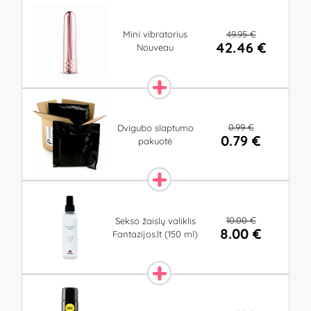
49.95 €
Mini vibratorius
42.46 €
Nouveau
0.99 €
Dvigubo slaptumo
0.79 €
pakuotė
10.00 €
Sekso žaislų valiklis
8.00 €
Fantazijos.lt (150 ml)