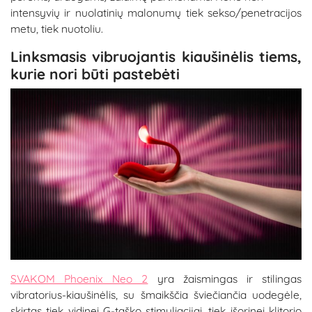
intensyvių ir nuolatinių malonumų tiek sekso/penetracijos
metu, tiek nuotoliu.
Linksmasis vibruojantis kiaušinėlis tiems,
kurie nori būti pastebėti
SVAKOM Phoenix Neo 2
yra žaismingas ir stilingas
vibratorius-kiaušinėlis, su šmaikščia šviečiančia uodegėle,
skirtas tiek vidinei G-taško stimuliacijai, tiek išorinei klitorio