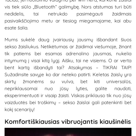
vis tiek siūlo „Bluetooth“ galimybę. Nors atstumas turi būti
nedidelis, tai netrukdo pasimėgauti žaidimais
pasivaikščiojimo metu ar tiesiog miegamajame, kai abu
esate šalia.
Mums sukėlė daug įvairiausių jausmų išbandant šiuos
sekso žaisliukus. Netikėtumas ar žaidimai viešumoje, žinant
tik patiems bei esamas adrenalino jausmas, nukelia
intymumą į visai kitą lygį. Aišku, tai ne visiems. O ar verta
bent kartą išbandyti tai? Atsakymas – TIKRAI TAIP!
Sužadinsite savyje ko dar neteko patirti. Keletas žaislų yra
skirtų žmonėms su vulva, bet kiti universalūs,
nepriklausomai nuo jūsų lyties, galite naudoti,
eksperimentuoti ir visaip žaisti. Viskas priklauso tik nuo jūsų
vaizduotės bei troškimų – sekso žaislai gali patenkinti bet
kokį scenarijų!
Komfortiškiausias vibruojantis kiaušinėlis