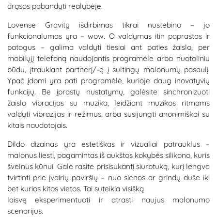
drąsos pabandyti realybėje.
Lovense Gravity išdirbimas tikrai nustebino – jo
funkcionalumas yra – wow. O valdymas itin paprastas ir
patogus – galima valdyti tiesiai ant paties žaislo, per
mobilųjį telefoną naudojantis programėle arba nuotoliniu
būdu, įtraukiant partnerį/-ę į sultingų malonumų pasaulį.
Ypač įdomi yra pati programėlė, kurioje daug inovatyvių
funkcijų. Be įprastų nustatymų, galėsite sinchronizuoti
žaislo vibracijas su muzika, leidžiant muzikos ritmams
valdyti vibrazijas ir režimus, arba susijungti anonimiškai su
kitais naudotojais.
Dildo dizainas yra estetiškas ir vizualiai patrauklus –
malonus liesti, pagamintas iš aukštos kokybės silikono, kuris
švelnus kūnui. Gale rasite prisisukantį siurbtuką, kurį lengva
tvirtinti prie įvairių paviršių – nuo sienos ar grindų duše iki
bet kurios kitos vietos. Tai suteikia visišką
laisvę eksperimentuoti ir atrasti naujus malonumo
scenarijus.