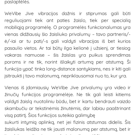
paslaptėlės.
WeVibe Jive vibracijos dažnis ir stiprumas gali būti
reguliuojami tiek ant paties žaislo, tiek per specialią
mobiliąją programėlę. O programėlės funkcionalumas yra
vienas didžiausių šio žaisliuko privalumų – tavo partneris/-
ė/-iai ar tu pati/-s gali valdyti vibracijas iš bet kurios
pasaulio vietos. Ar tai būtų ilga kelionė į užsienį, ar tiesiog
vakaras namuose – šis žaislas yra puikus sprendimas
poroms ir ne tik, norint išlaikyti artumą per atstumą. Ši
funkcija ypač tinka long-distance santykiams, nes ir kiti gali
įsitraukti į tavo malonumą, nepriklausomai nuo to, kur yra.
Vienas iš įdomiausių WeVibe Jive privalumų yra video ir
žinučių funkcijos programėlėje. Ne tik gali leisti kitiems
valdyti žaislą nuotoliniu būdu, bet ir kartu bendrauti vaizdo
skambučiu ar tekstinėmis žinutėmis, dar labiau paaštrinant
visą patirtį. Šios funkcijos suteikia galimybę
sukurti intymią aplinką, net jei fizinis atstumas didelis. Šis
žaisliukas leidžia ne tik jausti malonumą per atstumą, bet ir