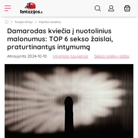
Nuogos mintys
Intymios naujienos
Damarodas kviečia į nuotolinius
malonumus: TOP 6 sekso žaislai,
praturtinantys intymumą
Atnaujinta 2024-10-10
Intymios naujienos
Sekso prekių gidas