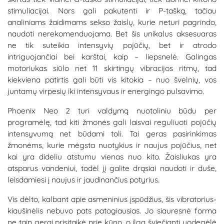
stimuliacijai. Nors gali pakutenti ir P-tašką, tačiau
analiniams žaidimams sekso žaislų, kurie neturi pagrindo,
naudoti nerekomenduojama. Bet šis unikalus aksesuaras
ne tik suteikia intensyvių pojūčių, bet ir atrodo
intriguojančiai bei karštai, kaip – liepsnelė. Galingas
motoriukas siūlo net 11 skirtingų vibracijos ritmų, tad
kiekviena patirtis gali būti vis kitokia – nuo švelnių, vos
juntamų virpesių iki intensyvaus ir energingo pulsavimo.
Phoenix Neo 2 turi valdymą nuotoliniu būdu per
programėlę, tad kiti žmonės gali laisvai reguliuoti pojūčių
intensyvumą net būdami toli. Tai geras pasirinkimas
žmonėms, kurie mėgsta nuotykius ir naujus pojūčius, net
kai yra dideliu atstumu vienas nuo kito. Žaisliukas yra
atsparus vandeniui, todėl jį galite drąsiai naudoti ir duše,
leisdamiesi į naujus ir jaudinančius potyrius.
Vis dėlto, kalbant apie asmeninius įspūdžius, šis vibratorius-
kiaušinėlis nebuvo pats patogiausias. Jo siauresnė forma
ne taip gerai prisitaikė prie kūno, o ilga šviečianti uodegėlė