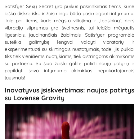
Satisfyer Sexy Secret yra puikus pasirinkimas tiems, kurie
ieško diskretiško ir žaismingo būdo pasimėgauti intymumu.
Taip pat tiems, kurie mėgsta viliojimą ir „teasininą“, nors
vibracijų stiprumas yra švelnesnis, tai leidžia mėgautis
ilgesniais, jaudinančiais žaidimais. Satisfyer programėlė
suteikia galimybę lengvai valdyti vibratorių ir
eksperimentuoti su skirtingais nustatymais, todėl jis puikiai
tiks tiek vienišiems nuotykiams, tiek aistringoms akimirkoms
su partneriu. Su šiuo žaislu galite patirti naujų potyrių ir
papildyti savo intymumo akimirkas nepakartojamais
jausmais!
Inovatyvus įsiskverbimas: naujos patirtys
su Lovense Gravity