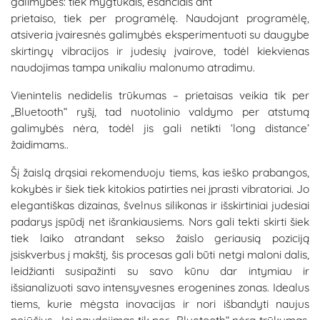
galimybes: tiek mygtukais, esančiais ant
prietaiso, tiek per programėlę. Naudojant programėlę,
atsiveria įvairesnės galimybės eksperimentuoti su daugybe
skirtingų vibracijos ir judesių įvairove, todėl kiekvienas
naudojimas tampa unikaliu malonumo atradimu.
Vienintelis nedidelis trūkumas – prietaisas veikia tik per
„Bluetooth“ ryšį, tad nuotolinio valdymo per atstumą
galimybės nėra, todėl jis gali netikti ‘long distance’
žaidimams..
Šį žaislą drąsiai rekomenduoju tiems, kas ieško prabangos,
kokybės ir šiek tiek kitokios patirties nei įprasti vibratoriai. Jo
elegantiškas dizainas, švelnus silikonas ir išskirtiniai judesiai
padarys įspūdį net išrankiausiems. Nors gali tekti skirti šiek
tiek laiko atrandant sekso žaislo geriausią poziciją
įsiskverbus į makštį, šis procesas gali būti netgi maloni dalis,
leidžianti susipažinti su savo kūnu dar intymiau ir
išsianalizuoti savo intensyvesnes erogenines zonas. Idealus
tiems, kurie mėgsta inovacijas ir nori išbandyti naujus