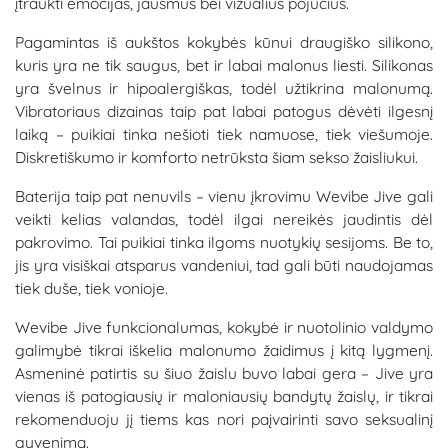
įtraukti emocijas, jausmus bei vizualius pojūčius.
Pagamintas iš aukštos kokybės kūnui draugiško silikono,
kuris yra ne tik saugus, bet ir labai malonus liesti. Silikonas
yra švelnus ir hipoalergiškas, todėl užtikrina malonumą.
Vibratoriaus dizainas taip pat labai patogus dėvėti ilgesnį
laiką – puikiai tinka nešioti tiek namuose, tiek viešumoje.
Diskretiškumo ir komforto netrūksta šiam sekso žaisliukui.
Baterija taip pat nenuvils – vienu įkrovimu Wevibe Jive gali
veikti kelias valandas, todėl ilgai nereikės jaudintis dėl
pakrovimo. Tai puikiai tinka ilgoms nuotykių sesijoms. Be to,
jis yra visiškai atsparus vandeniui, tad gali būti naudojamas
tiek duše, tiek vonioje.
Wevibe Jive funkcionalumas, kokybė ir nuotolinio valdymo
galimybė tikrai iškelia malonumo žaidimus į kitą lygmenį.
Asmeninė patirtis su šiuo žaislu buvo labai gera – Jive yra
vienas iš patogiausių ir maloniausių bandytų žaislų, ir tikrai
rekomenduoju jį tiems kas nori paįvairinti savo seksualinį
gyvenimą.