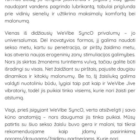
naudojant vandens pagrindo lubrikantą, tobulai priglunda
prie vidinių sienelių ir užtikrina maksimalų komfortą bei
malonumą.
Vienas iš didžiausių WeVibe SyncO privalumų – jo
universalumas. Dėl inovatyvios formos, jį galima naudoti
sekso metu, kartu su penetracija, ar pirštų žaidimo metu,
kas atveria naujas erogeninių zonų stimuliacijos galimybes.
Nors jis skirtas žmonėms turintiems vulvą, tačiau galite būti
išradingi su visais. Net žaidžiant su pirštais, pajusite daugiau
dinamikos ir kitokių malonumų. Be to, šį žaisliuką galima
valdyti nuotoliniu būdu, lygiai taip pat kaip ir WeVibe Jive
vibratorių, todėl jis puikiai tinka visiems, kurie nori žaisti per
atstumą.
Visgi, prieš įsigyjant WeVibe SyncO, verta atsižvelgti į savo
kūno anatomiją – nors daugumai jis tinka puikiai. Mūsų
patirtis su šiuo sekso žaislu buvo gera ir maloni, tai tikrai
rekomenduojame kaip įdomų pasirinkimą
poroms/draugams/žaidimų partneriams. Kurie nori