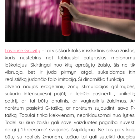
Lovense Gravity
– tai visiškai kitoks ir išskirtinis sekso žaislas,
kuris nustebins net labiausiai patyrusius malonumų
ieškotojus. Skirtingai nuo kitų aprašytų žaislų, šis ne tik
vibruoja, bet ir juda pirmyn atgal, sukeldamas itin
realistišką judančio falo imitaciją. Ši dinamiška funkcija
atveria naujas erogeninių zonų stimuliacijos galimybes,
sukuria intensyvesnį pojūtį ir leidžia pasinerti į unikalią
patirtį, ar tai būtų analinis, ar vaginalinis žaidimas. Ar
norėtum pasiekti G-tašką, ar norėtum sujaudinti savo P-
tašką. Tobulai tinka kiekvienam, nepriklausomai nuo lyties.
Todėl su šiuo žaislu gali save vaizduotės pagalba nuvesti
netgi į ‘threesome’ svajonės išsipildymą. Ne tas pats kaip
būtų su realiais žmonėm, tačiau tai gali suteikti daugiau