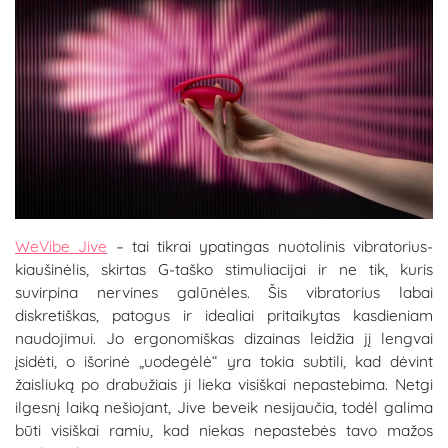
WeVibe Jive
– tai tikrai ypatingas nuotolinis vibratorius-
kiaušinėlis, skirtas G-taško stimuliacijai ir ne tik, kuris
suvirpina nervines galūnėles. Šis vibratorius labai
diskretiškas, patogus ir idealiai pritaikytas kasdieniam
naudojimui. Jo ergonomiškas dizainas leidžia jį lengvai
įsidėti, o išorinė „uodegėlė“ yra tokia subtili, kad dėvint
žaisliuką po drabužiais ji lieka visiškai nepastebima. Netgi
ilgesnį laiką nešiojant, Jive beveik nesijaučia, todėl galima
būti visiškai ramiu, kad niekas nepastebės tavo mažos