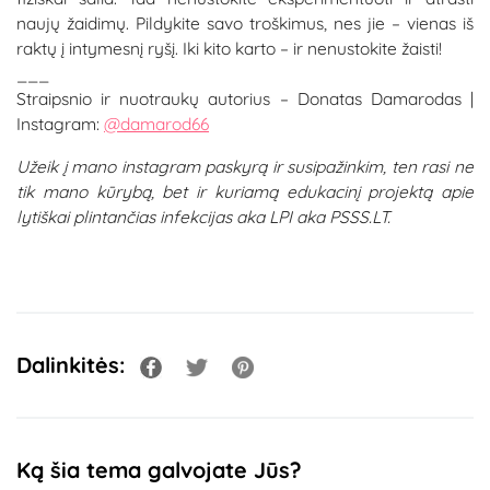
naujų žaidimų. Pildykite savo troškimus, nes jie – vienas iš
raktų į intymesnį ryšį. Iki kito karto – ir nenustokite žaisti!
___
Straipsnio ir nuotraukų autorius – Donatas Damarodas |
Instagram:
@damarod66
Užeik į mano instagram paskyrą ir susipažinkim, ten rasi ne
tik mano kūrybą, bet ir kuriamą edukacinį projektą apie
lytiškai plintančias infekcijas aka LPI aka PSSS.LT.
Dalinkitės:
Ką šia tema galvojate Jūs?