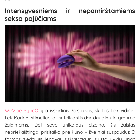
Intensyvesniems ir nepamirštamiems
sekso pojūčiams
WeVibe SyncO
yra išskirtinis žaisliukas, skirtas tiek vidinei,
tiek išorinei stimuliacijai, suteikiantis dar daugiau intymumo
žaidimams. Dėl savo unikalaus dizaino, šis žaislas
nepriekaištingai prisitaiko prie kūno – švelniai suspaudus O
formos žiedą, jis lengvai įsiskverbia ir įslysta į vidų ypač