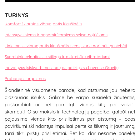
TURINYS
Komfortiškiausias vibruojantis kiaušinėlis
Intensyvesniems ir nepamirštamiems sekso pojūčiams
Linksmasis vibruojantis kiaušinėlis tiems, kurie nori būti pastebėti
Sudrebink kelnaites su stilingu ir diskretišku vibratoriumi
Inovatyvus įsiskverbimas: naujos patirtys su Lovense Gravity
Prabangus orgazmas
Šiandieninė visuomenė parodė, kad atstumas jau nebėra
didžiausias iššūkis. Galime be vargo susisiekti žinutėmis,
paskambinti ar net pamatyti vienas kitą per vaizdo
skambutį. O su mokslo ir technologijų pagalba, galbūt net
pajausime vienas kito prisilietimus per atstumą – odos
paviršiumi sklindantys impulsai perteiks šilumą ir jautrumą,
tarsi tikri pirštų prisilietimai. Bet kol dar nesame pasiekę