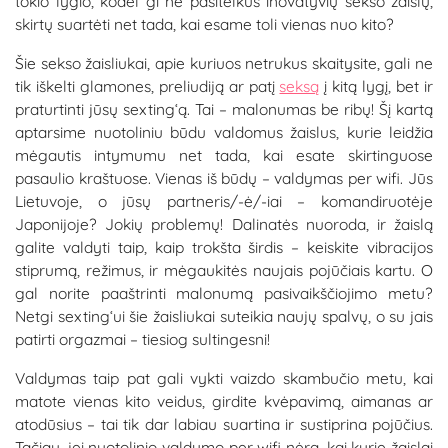
tokio lygio, kodėl gi ne pasitelkus inovatyvių sekso žaislų,
skirtų suartėti net tada, kai esame toli vienas nuo kito?
Šie sekso žaisliukai, apie kuriuos netrukus skaitysite, gali ne
tik iškelti glamones, preliudiją ar patį
seksą
į kitą lygį, bet ir
praturtinti jūsų sexting‘ą. Tai – malonumas be ribų! Šį kartą
aptarsime nuotoliniu būdu valdomus žaislus, kurie leidžia
mėgautis intymumu net tada, kai esate skirtinguose
pasaulio kraštuose. Vienas iš būdų – valdymas per wifi. Jūs
Lietuvoje, o jūsų partneris/-ė/-iai – komandiruotėje
Japonijoje? Jokių problemų! Dalinatės nuoroda, ir žaislą
galite valdyti taip, kaip trokšta širdis – keiskite vibracijos
stiprumą, režimus, ir mėgaukitės naujais pojūčiais kartu. O
gal norite paaštrinti malonumą pasivaikščiojimo metu?
Netgi sexting‘ui šie žaisliukai suteikia naujų spalvų, o su jais
patirti orgazmai – tiesiog sultingesni!
Valdymas taip pat gali vykti vaizdo skambučio metu, kai
matote vienas kito veidus, girdite kvėpavimą, aimanas ar
atodūsius – tai tik dar labiau suartina ir sustiprina pojūčius.
Tačiau, jei nuotolinio valdymo per wifi nėra, kai kurie žaislai