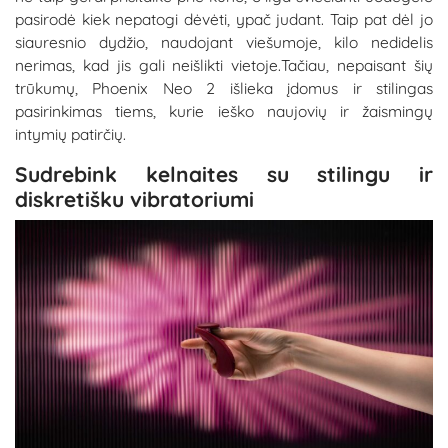
pasirodė kiek nepatogi dėvėti, ypač judant. Taip pat dėl jo
siauresnio dydžio, naudojant viešumoje, kilo nedidelis
nerimas, kad jis gali neišlikti vietoje.Tačiau, nepaisant šių
trūkumų, Phoenix Neo 2 išlieka įdomus ir stilingas
pasirinkimas tiems, kurie ieško naujovių ir žaismingų
intymių patirčių.
Sudrebink kelnaites su stilingu ir
diskretišku vibratoriumi