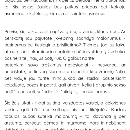
pojūčius. Jei naudojimas tik per „Bluetooth“ nėra trūkumas,
tai šis sekso žaislas bus puikus priedas bet kokioje
asmeninėje kolekcijoje ir aistros suintensyvinimui.
..
Po visų šių sekso žaislų apžvalgų kyla vienas klausimas… Ar
perskaitę jau pajutote įkvėpimą išbandyti malonumus –
patiriamus be tiesioginio prisilietimo? Tikimės, jog su laiku
atradę sau tinkamiausią nuotoliniu būdu valdomą žaisliuką,
pasinersite į naujus potyrius. O galbūt norite
patenkinti savo troškimus netiesiogiai – nesvarbu, ar
nedrįstate, ar tiesiog šiuo metu nenorite kitų žmonių šalia,
bet viduje jau turite minčių…kad šie žaislai, pasitelkiant
vaizduotę, pozas ir patirtį, gali atverti kelią į grupinio sekso
pojūčių pasaulį, sužadinti ir išpildyti giliausius norus.
Šie žaisliukai – tikrai sultingi vaizduotės vaisiai, o kiekvienas
vaisius gali būti dar sultingesnis nei tikėjotės. Kartais
tobulas būdas suteikti malonumą – tai dovanoti jį per
atstumą, parodyti dėmesį ir intymumą, nors ir nebūnant
fiziškai šalia. Tad nenustokite eksperimentuoti ir atrasti