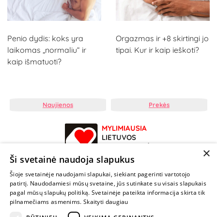
Penio dydis: koks yra
Orgazmas ir +8 skirtingi jo
laikomas „normaliu“ ir
tipai. Kur ir kaip ieškoti?
kaip išmatuoti?
Naujienos
Prekės
MYLIMIAUSIA
LIETUVOS
ELEKTRONINĖ
×
PARDUOTUVĖ
Ši svetainė naudoja slapukus
Šioje svetainėje naudojami slapukai, siekiant pagerinti vartotojo
NENUSTOK
patirtį. Naudodamiesi mūsų svetaine, jūs sutinkate su visais slapukais
ŽAISTI
pagal mūsų slapukų politiką. Svetainėje pateikta informacija skirta tik
pilnamečiams asmenims.
Skaityti daugiau