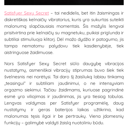
Satisfyer Sexy Secret
– tai nedidelis, bet itin žaismingas ir
diskretiškas kelnaičių vibratorius, kuris yra sukurtas suteikti
malonumą slapčiausiais momentais. Šis mažylis lengvai
prisitvirtina prie kelnaičių su magnetuku, puikiai priglunda ir
subtiliai stimuliuoja klitorį. Dėl mažo dydžio ir patogumo, jis
tampa nematomu palydovu tiek kasdienybėje, tiek
aistringuose žaidimuose.
Nors Satisfyer Sexy Secret siūlo daugybę vibracijos
nustatymų, asmeniškai vibracijų stiprumas buvo šiek tiek
švelnesnis nei norėtųsi. Tai daro šį žaisliuką labiau tinkamą
„teasingui“ ir subtiliam jaudinimui, o ne intensyviam
orgazmo siekimui. Tačiau žaidimams, kuriuose pagrindinė
esmė yra viliojimas ir jaudinimas, jis yra tiesiog tobulas.
Lengvas valdymas per Satisfyer programėlę, daug
nustatymų ir geras baterijos laikas užtikrina, kad
malonumas tęsis ilgai ir be pertraukų. Viena įdomesnių
funkcijų – galimybė valdyti žaislą nuotoliniu būdu.