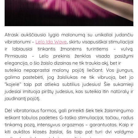
Atrask aukščiausio lygio malonumą su unikaliai judančiu
vibratoriumi –
Lelo Ida Wave
, skirtu visapusiškai stimuliacijai
ir labiausiai tinkantis žmonėms turintiems – vulvą.
Pirmiausia – Lelo prekinis ženklas visada pasižymi
elegancija, o šio žaislo dizainas ne tik traukia akį, bet ir
suteikia nepaprastai malonų pojūtį liečiant. Vos įjungus,
galima pastebėti, jog žaisliukas ne tik vibruoja, bet jo
“kojelė” taip pat atlieka subtilius judesius! Šie sukamieji
judesiai imituoja pirštų judesius, kas suteikia itin natūralų ir
jaudinantį pojūtį.
Dėl vibratoriaus formos, gali prireikti šiek tiek žaismingumo
ieškant tobulos padėties G-taško stimuliacijai, tačiau, radus
tinkamą pozą, intensyvus orgazmas – garantuotas. Kaip ir
kiti aukštos klasės žaislai, šis taip pat turi dvi valdymo