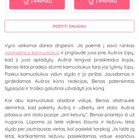
Į KREPŠELĮ
Į KREPŠELĮ
RODYTI DAUGIAU
Vyro veiksmai darėsi drąsesni. Jis paėmė į savo rankas
vaginalinius kamuoliukus
ir priglaudė juos prie Aušros lūpų,
kad ji juos aplaižytų. Aušrai lengvai praskleidus kojas,
Benas lėtai pradėjo stumti kamuoliukus tarp jos lytinių lūpų.
Paskui kamuoliukus vidun slydo ir jo pirštai. Jausdamas ir
girdėdamas Aušros kūno reakcijas, Benas patenkintas
šypsojosi ir troško galutinai užvaldyti jos kūną.
Kai abu kamuoliukai atsidūrė viduje, Benas atsitraukė
akimirkai, kad pakeltų Aušrą ir užkeltų ant stalo. Aušrai
įsitaisius ant stalo pozoje „ant keturių“, Benas priartėjo iš už
nugaros. Lūpomis jis lietė vidines šlaunis ir liežuviu lėtai
slydo per jautriausias vietas, kol pasiekė tarpkojį. Jis laižė ją
lėtai, kartkartėmis liežuviu pasiekdamas viduje esančius