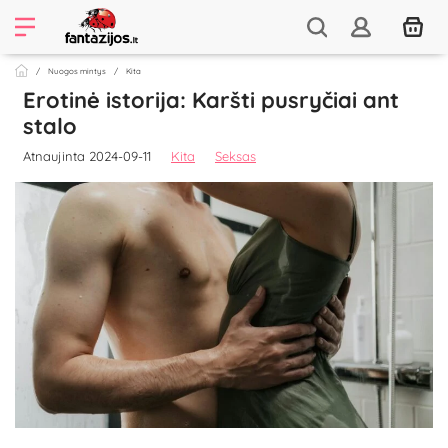
Nuogos mintys
Kita
Erotinė istorija: Karšti pusryčiai ant
stalo
Atnaujinta 2024-09-11
Kita
Seksas