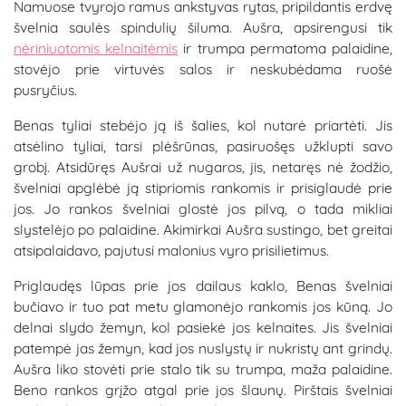
Namuose tvyrojo ramus ankstyvas rytas, pripildantis erdvę
švelnia saulės spindulių šiluma. Aušra, apsirengusi tik
nėriniuotomis kelnaitėmis
ir trumpa permatoma palaidine,
stovėjo prie virtuvės salos ir neskubėdama ruošė
pusryčius.
Benas tyliai stebėjo ją iš šalies, kol nutarė priartėti. Jis
atsėlino tyliai, tarsi plėšrūnas, pasiruošęs užklupti savo
grobį. Atsidūręs Aušrai už nugaros, jis, netaręs nė žodžio,
švelniai apglėbė ją stipriomis rankomis ir prisiglaudė prie
jos. Jo rankos švelniai glostė jos pilvą, o tada mikliai
slystelėjo po palaidine. Akimirkai Aušra sustingo, bet greitai
atsipalaidavo, pajutusi malonius vyro prisilietimus.
Priglaudęs lūpas prie jos dailaus kaklo, Benas švelniai
bučiavo ir tuo pat metu glamonėjo rankomis jos kūną. Jo
delnai slydo žemyn, kol pasiekė jos kelnaites. Jis švelniai
patempė jas žemyn, kad jos nuslystų ir nukristų ant grindų.
Aušra liko stovėti prie stalo tik su trumpa, maža palaidine.
Beno rankos grįžo atgal prie jos šlaunų. Pirštais švelniai