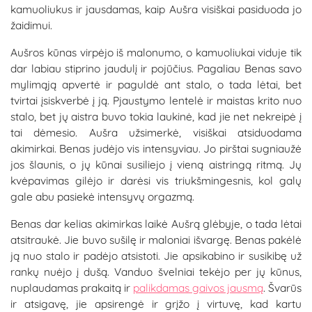
kamuoliukus ir jausdamas, kaip Aušra visiškai pasiduoda jo
žaidimui.
Aušros kūnas virpėjo iš malonumo, o kamuoliukai viduje tik
dar labiau stiprino jaudulį ir pojūčius. Pagaliau Benas savo
mylimąją apvertė ir paguldė ant stalo, o tada lėtai, bet
tvirtai įsiskverbė į ją. Pjaustymo lentelė ir maistas krito nuo
stalo, bet jų aistra buvo tokia laukinė, kad jie net nekreipė į
tai dėmesio. Aušra užsimerkė, visiškai atsiduodama
akimirkai. Benas judėjo vis intensyviau. Jo pirštai sugniaužė
jos šlaunis, o jų kūnai susiliejo į vieną aistringą ritmą. Jų
kvėpavimas gilėjo ir darėsi vis triukšmingesnis, kol galų
gale abu pasiekė intensyvų orgazmą.
Benas dar kelias akimirkas laikė Aušrą glėbyje, o tada lėtai
atsitraukė. Jie buvo sušilę ir maloniai išvargę. Benas pakėlė
ją nuo stalo ir padėjo atsistoti. Jie apsikabino ir susikibę už
rankų nuėjo į dušą. Vanduo švelniai tekėjo per jų kūnus,
nuplaudamas prakaitą ir
palikdamas gaivos jausmą
. Švarūs
ir atsigavę, jie apsirengė ir grįžo į virtuvę, kad kartu