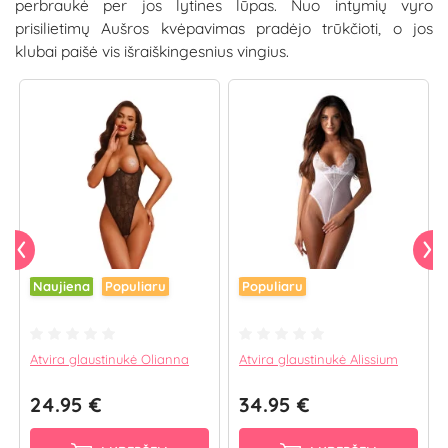
perbraukė per jos lytines lūpas. Nuo intymių vyro
prisilietimų Aušros kvėpavimas pradėjo trūkčioti, o jos
klubai paišė vis išraiškingesnius vingius.
Naujiena
Populiaru
Populiaru
Atvira glaustinukė Olianna
Atvira glaustinukė Alissium
24.95 €
34.95 €