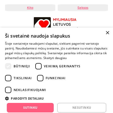
Kita
Seksas
MYLIMIAUSIA
LIETUVOS
ELEKTRONINĖ
×
PARDUOTUVĖ
Ši svetainė naudoja slapukus
Šioje svetainėje naudojami slapukai, siekiant pagerinti vartotojo
NENUSTOK
patirtį. Naudodamiesi mūsų svetaine, jūs sutinkate su visais slapukais
ŽAISTI
pagal mūsų slapukų politiką. Svetainėje pateikta informacija skirta tik
pilnamečiams asmenims.
Skaityti daugiau
+370 600 84088
BŪTINIEJI
VEIKIMĄ GERINANTYS
info@fantazijos.lt
TIKSLINIAI
FUNKCINIAI
P. Lukšio g. 2, Vilnius ("Sigma" teritorija)
NEKLASIFIKUOJAMI
facebook.com/Fantazijos.lt
PARODYTI DETALIAU
instagram.com/fantazijos.lt
SUTINKU
NESUTINKU
Karjera