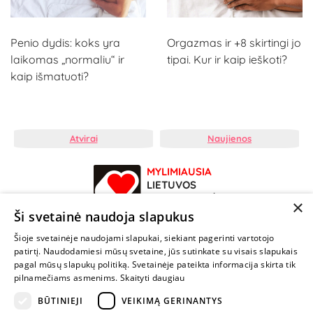
Penio dydis: koks yra
Orgazmas ir +8 skirtingi jo
laikomas „normaliu“ ir
tipai. Kur ir kaip ieškoti?
kaip išmatuoti?
Atvirai
Naujienos
MYLIMIAUSIA
LIETUVOS
ELEKTRONINĖ
×
PARDUOTUVĖ
Ši svetainė naudoja slapukus
Šioje svetainėje naudojami slapukai, siekiant pagerinti vartotojo
NENUSTOK
patirtį. Naudodamiesi mūsų svetaine, jūs sutinkate su visais slapukais
ŽAISTI
pagal mūsų slapukų politiką. Svetainėje pateikta informacija skirta tik
pilnamečiams asmenims.
Skaityti daugiau
+370 600 84088
BŪTINIEJI
VEIKIMĄ GERINANTYS