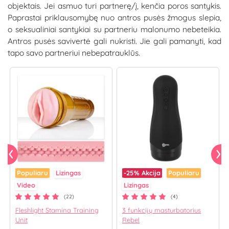
objektais. Jei asmuo turi partnerę/į, kenčia poros santykis.
Paprastai priklausomybę nuo antros pusės žmogus slepia,
o seksualiniai santykiai su partneriu malonumo nebeteikia.
Antros pusės savivertė gali nukristi. Jie gali pamanyti, kad
tapo savo partneriui nebepatrauklūs.
Populiaru
Lizingas
-25%
Akcija
Populiaru
Video
Lizingas
(22)
(4)
Fleshlight Stamina Training
3 funkcijų masturbatorius
Unit
Rebel