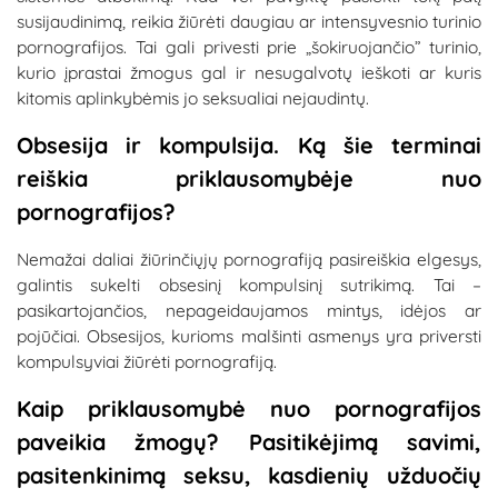
susijaudinimą, reikia žiūrėti daugiau ar intensyvesnio turinio
pornografijos. Tai gali privesti prie „šokiruojančio” turinio,
kurio įprastai žmogus gal ir nesugalvotų ieškoti ar kuris
kitomis aplinkybėmis jo seksualiai nejaudintų.
Obsesija ir kompulsija. Ką šie terminai
reiškia priklausomybėje nuo
pornografijos?
Nemažai daliai žiūrinčiųjų pornografiją pasireiškia elgesys,
galintis sukelti obsesinį kompulsinį sutrikimą. Tai –
pasikartojančios, nepageidaujamos mintys, idėjos ar
pojūčiai. Obsesijos, kurioms malšinti asmenys yra priversti
kompulsyviai žiūrėti pornografiją.
Kaip priklausomybė nuo pornografijos
paveikia žmogų? Pasitikėjimą savimi,
pasitenkinimą seksu, kasdienių užduočių