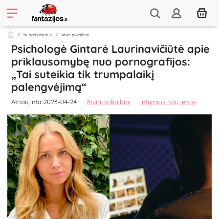
Nuogos mintys
Atviri pokalbiai
Psichologė Gintarė Laurinavičiūtė apie
priklausomybę nuo pornografijos:
„Tai suteikia tik trumpalaikį
palengvėjimą“
Atnaujinta 2023-04-24
Atviri pokalbiai
Intymios naujienos