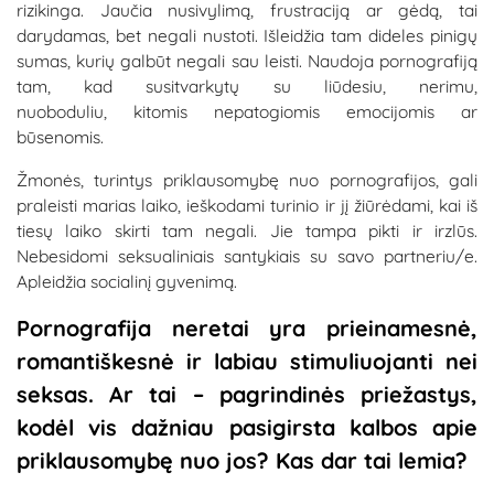
rizikinga. Jaučia nusivylimą, frustraciją ar gėdą, tai
darydamas, bet negali nustoti. Išleidžia tam dideles pinigų
sumas, kurių galbūt negali sau leisti. Naudoja pornografiją
tam, kad susitvarkytų su liūdesiu, nerimu,
nuoboduliu, kitomis nepatogiomis emocijomis ar
būsenomis.
Žmonės, turintys priklausomybę nuo pornografijos, gali
praleisti marias laiko, ieškodami turinio ir jį žiūrėdami, kai iš
tiesų laiko skirti tam negali. Jie tampa pikti ir irzlūs.
Nebesidomi seksualiniais santykiais su savo partneriu/e.
Apleidžia socialinį gyvenimą.
Pornografija neretai yra prieinamesnė,
romantiškesnė ir labiau stimuliuojanti nei
seksas. Ar tai – pagrindinės priežastys,
kodėl vis dažniau pasigirsta kalbos apie
priklausomybę nuo jos? Kas dar tai lemia?