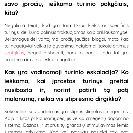
savo įpročių, ieškomo turinio pokyčiais,
kita?
Negalima teigti, kad yra tam tikras kiekis ar specifinis
turinys, dėl kurio polinkis traktuojamas kaip priklausomybė.
Jei žmogus dėl vartojimo įpročių jaučiasi blogai, mato, kad
tai negatyviai veikia jo gyvenimą, neigiamai įtakoja artimus
santykius
, negali atsisakyti, nors to nori – tada tai yra
problema ir reikia ieškoti pagalbos.
Kas yra vadinamoji turinio eskalacija? Ko
ieškoma, kai įprastas turinys greitai
nusibosta ir, norint patirti tą patį
malonumą, reikia vis stipresnio dirgiklio?
Seksualinis susijaudinimas yra stiprus stimulas smegenims.
Kaip ir kitos priklausomybės, jis veikia smegenų dopamino
sistemą. Dažnas ir stiprus tų grandžių stimuliavimas lemia
sistemos atbukimą. Kad vėl pavyktų pasiekti tokį patį