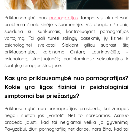
Priklausomybė nuo
pornografijos
tampa vis aktualesnė
problema šiuolaikinėje visuomenėje. Vis daugiau žmonių
susiduria su sunkumais, kontroliuojant pornografijos
vartojimą. Tai gali turėti žalingų pasekmių jų fizinei ir
psichologinei sveikatai. Siekiant giliau suprasti šią
priklausomybę, kalbiname Gintarę Laurinavičiūtę –
psichologę, studijuojančią podiplominėse seksologijos ir
santykių terapijos studijose.
Kas yra priklausomybė nuo pornografijos?
Kokie yra ligos fiziniai ir psichologiniai
simptomai bei priežastys?
Priklausomybė nuo pornografijos prasideda, kai žmogus
negali nustoti jos „vartoti”. Net to norėdamas. Asmuo
pradeda jausti, kad tai neigiamai veikia jo gyvenimą.
Pavyzdžiui, žiūri pornografiją net darbe, nors žino, kad tai