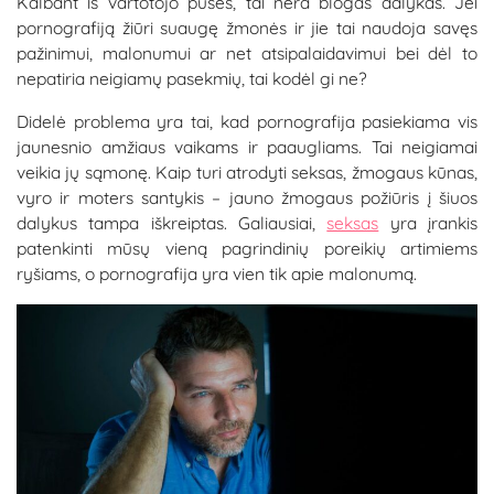
Kalbant iš vartotojo pusės, tai nėra blogas dalykas. Jei
pornografiją žiūri suaugę žmonės ir jie tai naudoja savęs
pažinimui, malonumui ar net atsipalaidavimui bei dėl to
nepatiria neigiamų pasekmių, tai kodėl gi ne?
Didelė problema yra tai, kad pornografija pasiekiama vis
jaunesnio amžiaus vaikams ir paaugliams. Tai neigiamai
veikia jų sąmonę. Kaip turi atrodyti seksas, žmogaus kūnas,
vyro ir moters santykis – jauno žmogaus požiūris į šiuos
dalykus tampa iškreiptas. Galiausiai,
seksas
yra įrankis
patenkinti mūsų vieną pagrindinių poreikių artimiems
ryšiams, o pornografija yra vien tik apie malonumą.