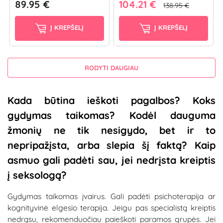
89.95 €
104.21 €
138.95 €
Į KREPŠELĮ
Į KREPŠELĮ
RODYTI DAUGIAU
Kada būtina ieškoti pagalbos? Koks
gydymas taikomas? Kodėl dauguma
žmonių ne tik nesigydo, bet ir to
nepripažįsta, arba slepia šį faktą? Kaip
asmuo gali padėti sau, jei nedrįsta kreiptis
į seksologą?
Gydymas taikomas įvairus. Gali padėti psichoterapija ar
kognityvinė elgesio terapija. Jeigu pas specialistą kreiptis
nedrąsu, rekomenduočiau paieškoti paramos grupės. Jei