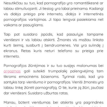
Nesutikčiau su tuo, kad pornografija yra romantiškesnė ar
labiau stimuliuojanti. Ji tiesiog yra labai prieinama. Kadangi
vis didėja prieiga prie interneto, didėja ir internetinės
pornografijos vartojimas. Ji tapo lengvai pasiekiama net
vaikams ar paaugliams.
Taip pat susidaro įspūdis, kad pasaulyje tampame
vienišesni ir vis labiau atskirti. Žmonės vis mažiau linksta
kurti šeimą, susiburti į bendruomenes. Visi yra sulindę į
ekranus. Retas kuris neturi telefono su prieiga prie
interneto.
Pornografijos žiūrėjimas ir su tuo susijęs malonumas bei
orgazmas
gali suteikti trumpalaikį palengvėjimą tam
tikroms emocinėms būsenoms. Tyrimai rodo, kad yra
santykis tarp vienišumo ir pornografijos. Vieniši žmonės yra
labiau linkę žiūrėti pornografiją. O tie, kurie ją žiūri, jaučiasi
dar vienišesni. Susidaro užburtas ratas.
Manau, būtent vienišumas bei atskirtis yra pagrindinės