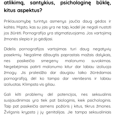
atlikimą, santykius, psichologinę būklę,
kitus aspektus?
Priklausomybę turintys asmenys jaučia daug gėdos ir
kaltės. Mąsto, kas su jais yra ne taip, kodėl jie negali nustoti
jos žiūrėti. Pornografija yra stigmatizuojama. Jos vartojimą
žmonės slepia ir jo gėdijasi.
Didelis pornografijos vartojimas turi daug negatyvių
pasekmių. Negalime džiaugtis paprastais mažais dalykais,
nes pasikeičia smegenų malonumo suvokimas.
Negebėjimas patirti malonumo kitur dar labiau izoliuoja
žmogų. Jis praleidžia dar daugiau laiko žiūrėdamas
pornografiją, dėl ko tampa dar vienišesnis ir labiau
izoliuotas. Klimpsta vis giliau.
Gali kilti problemų dėl potencijos, nes seksualinis
susijaudinimas yra tiek pat biologinis, kiek psichologinis.
Taip pat pasikeičia asmens požiūris į kitus, tikrus žmones.
Žvilgsnis krypsta į jų genitalijas. Jie tampa seksualiniais