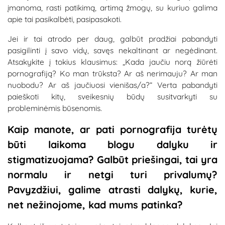
įmanoma, rasti patikimą, artimą žmogų, su kuriuo galima
apie tai pasikalbėti, pasipasakoti.
Jei ir tai atrodo per daug, galbūt pradžiai pabandyti
pasigilinti į savo vidų, savęs nekaltinant ar negėdinant.
Atsakykite į tokius klausimus: „Kada jaučiu norą žiūrėti
pornografiją? Ko man trūksta? Ar aš nerimauju? Ar man
nuobodu? Ar aš jaučiuosi vienišas/a?“ Verta pabandyti
paieškoti kitų, sveikesnių būdų susitvarkyti su
probleminėmis būsenomis.
Kaip manote, ar pati pornografija turėtų
būti laikoma blogu dalyku ir
stigmatizuojama? Galbūt priešingai, tai yra
normalu ir netgi turi privalumų?
Pavyzdžiui, galime atrasti dalykų, kurie,
net nežinojome, kad mums patinka?