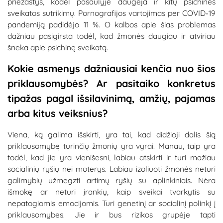
priežastys, kodėl pasaulyje daugėja ir kitų psichinės
sveikatos sutrikimų. Pornografijos vartojimas per COVID-19
pandemiją padidėjo 11 %. O kalbos apie šias problemas
dažniau pasigirsta todėl, kad žmonės daugiau ir atviriau
šneka apie psichinę sveikatą.
Kokie asmenys dažniausiai kenčia nuo šios
priklausomybės? Ar pasitaiko konkretus
tipažas pagal išsilavinimą, amžių, pajamas
arba kitus veiksnius?
Viena, ką galima išskirti, yra tai, kad didžioji dalis šią
priklausomybę turinčių žmonių yra vyrai. Manau, taip yra
todėl, kad jie yra vienišesni, labiau atskirti ir turi mažiau
socialinių ryšių nei moterys. Labiau izoliuoti žmonės neturi
galimybių užmegzti artimų ryšių su aplinkiniais. Nėra
išmokę ar neturi įrankių, kaip sveikai tvarkytis su
nepatogiomis emocijomis. Turi genetinį ar socialinį polinkį į
priklausomybes. Jie ir bus rizikos grupėje tapti