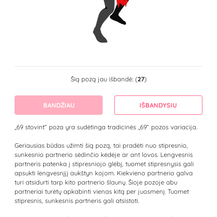
Šią pozą jau išbandė: (
27
)
BANDŽIAU
IŠBANDYSIU
„69 stovint“ poza yra sudėtinga tradicinės „69“ pozos variacija.
Geriausias būdas užimti šią pozą, tai pradėti nuo stipresnio,
sunkesnio partnerio sėdinčio kėdėje ar ant lovos. Lengvesnis
partneris patenka į stipresniojo glėbį, tuomet stipresnysis gali
apsukti lengvesnįjį aukštyn kojom. Kiekvieno partnerio galva
turi atsidurti tarp kito partnerio šlaunų. Šioje pozoje abu
partneriai turėtų apkabinti vienas kitą per juosmenį. Tuomet
stipresnis, sunkesnis partneris gali atsistoti.