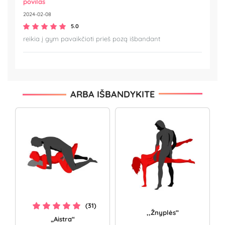
povilas
2024-02-08
5.0
reikia į gym pavaikčioti prieš pozą išbandant
ARBA IŠBANDYKITE
(31)
,,Žnyplės”
„Aistra“