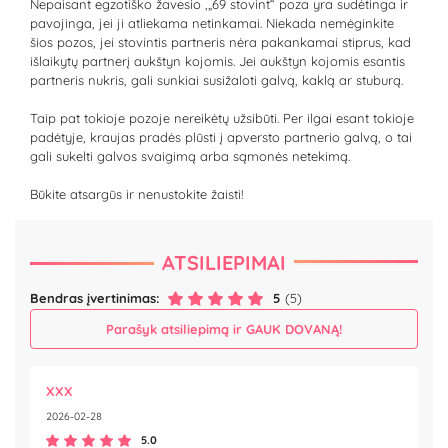
Nepaisant egzotiško žavesio ,„69 stovint“ poza yra sudėtinga ir
pavojinga, jei ji atliekama netinkamai. Niekada nemėginkite
šios pozos, jei stovintis partneris nėra pakankamai stiprus, kad
išlaikytų partnerį aukštyn kojomis. Jei aukštyn kojomis esantis
partneris nukris, gali sunkiai susižaloti galvą, kaklą ar stuburą.
Taip pat tokioje pozoje nereikėtų užsibūti. Per ilgai esant tokioje
padėtyje, kraujas pradės plūsti į apversto partnerio galvą, o tai
gali sukelti galvos svaigimą arba sąmonės netekimą.
Būkite atsargūs ir nenustokite žaisti!
ATSILIEPIMAI
Bendras įvertinimas:
5
(5)
Parašyk atsiliepimą ir GAUK DOVANĄ!
XXX
2026-02-28
5.0