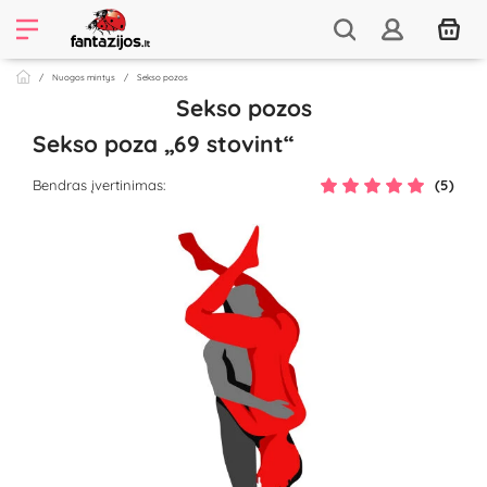
Nuogos mintys
Sekso pozos
Sekso pozos
Sekso poza „69 stovint“
Bendras įvertinimas:
(5)