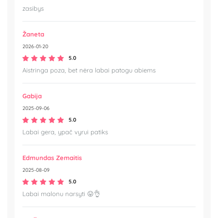
zasibys
Žaneta
2026-01-20
5.0
Aistringa poza, bet nėra labai patogu abiems
Gabija
2025-09-06
5.0
Labai gera, ypač vyrui patiks
Edmundas Zemaitis
2025-08-09
5.0
Labai malonu narsyti 😛👌